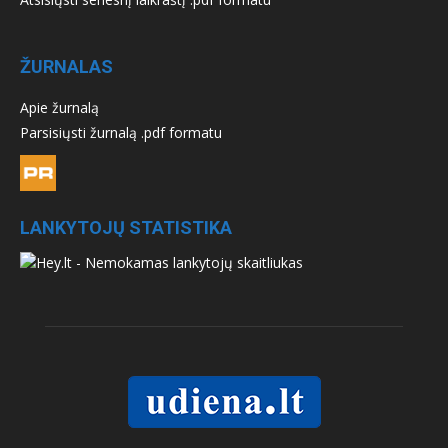
ŽURNALAS
Apie žurnalą
Parsisiųsti žurnalą .pdf formatu
LANKYTOJŲ STATISTIKA