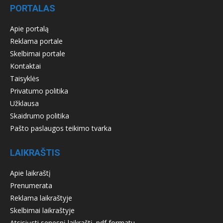
PORTALAS
Apie portalą
Reklama portale
Skelbimai portale
Kontaktai
Taisyklės
Privatumo politika
Užklausa
Skaidrumo politika
Pašto paslaugos teikimo tvarka
LAIKRAŠTIS
Apie laikraštį
Prenumerata
Reklama laikraštyje
Skelbimai laikraštyje
Atsisiųsti senesnį laikraštį .pdf formatu