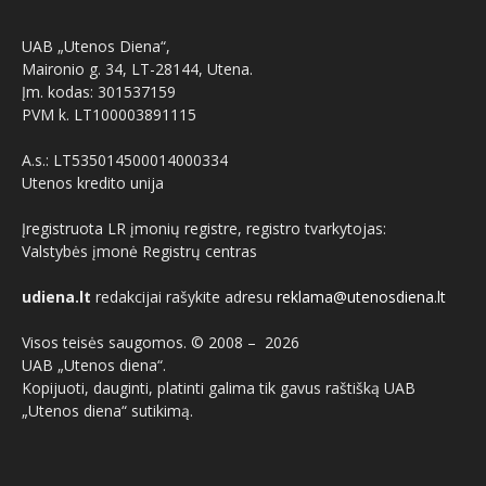
UAB „Utenos Diena“,
Maironio g. 34, LT-28144, Utena.
Įm. kodas: 301537159
PVM k. LT100003891115
A.s.: LT535014500014000334
Utenos kredito unija
Įregistruota LR įmonių registre, registro tvarkytojas:
Valstybės įmonė Registrų centras
udiena.lt
redakcijai rašykite adresu
reklama@utenosdiena.lt
Visos teisės saugomos. © 2008 –
2026
UAB „Utenos diena“.
Kopijuoti, dauginti, platinti galima tik gavus raštišką UAB
„Utenos diena“ sutikimą.