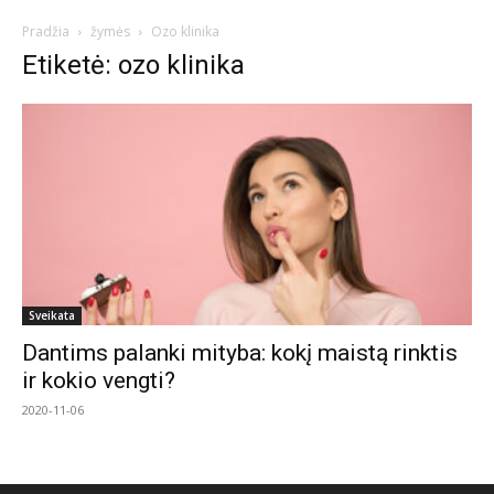
Pradžia
žymės
Ozo klinika
Etiketė: ozo klinika
Sveikata
Dantims palanki mityba: kokį maistą rinktis
ir kokio vengti?
2020-11-06