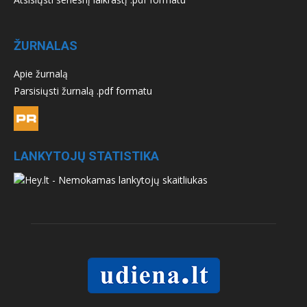
ŽURNALAS
Apie žurnalą
Parsisiųsti žurnalą .pdf formatu
LANKYTOJŲ STATISTIKA