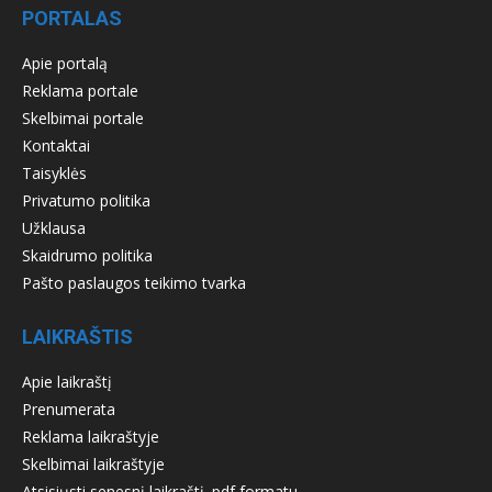
PORTALAS
Apie portalą
Reklama portale
Skelbimai portale
Kontaktai
Taisyklės
Privatumo politika
Užklausa
Skaidrumo politika
Pašto paslaugos teikimo tvarka
LAIKRAŠTIS
Apie laikraštį
Prenumerata
Reklama laikraštyje
Skelbimai laikraštyje
Atsisiųsti senesnį laikraštį .pdf formatu