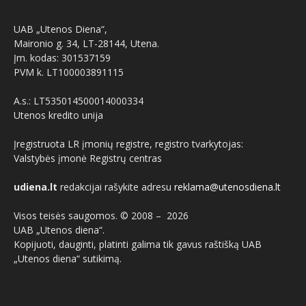
UAB „Utenos Diena“,
Maironio g. 34, LT-28144, Utena.
Įm. kodas: 301537159
PVM k. LT100003891115
A.s.: LT535014500014000334
Utenos kredito unija
Įregistruota LR įmonių registre, registro tvarkytojas:
Valstybės įmonė Registrų centras
udiena.lt
redakcijai rašykite adresu
reklama@utenosdiena.lt
Visos teisės saugomos. © 2008 –
2026
UAB „Utenos diena“.
Kopijuoti, dauginti, platinti galima tik gavus raštišką UAB
„Utenos diena“ sutikimą.