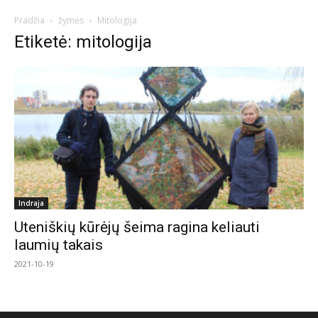
Pradžia
žymės
Mitologija
Etiketė: mitologija
Indraja
Uteniškių kūrėjų šeima ragina keliauti
laumių takais
2021-10-19