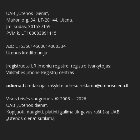
UAB „Utenos Diena“,
Maironio g. 34, LT-28144, Utena.
Įm. kodas: 301537159
PVM k. LT100003891115
A.s.: LT535014500014000334
Utenos kredito unija
Įregistruota LR įmonių registre, registro tvarkytojas:
Valstybės įmonė Registrų centras
udiena.lt
redakcijai rašykite adresu
reklama@utenosdiena.lt
Visos teisės saugomos. © 2008 –
2026
UAB „Utenos diena“.
Kopijuoti, dauginti, platinti galima tik gavus raštišką UAB
„Utenos diena“ sutikimą.