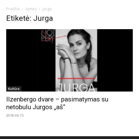
Pradžia
žymės
Jurga
Etiketė: Jurga
Kultūra
Ilzenbergo dvare – pasimatymas su
netobulu Jurgos „aš“
2018-06-15