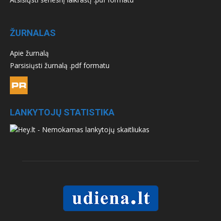
ŽURNALAS
Apie žurnalą
Parsisiųsti žurnalą .pdf formatu
LANKYTOJŲ STATISTIKA