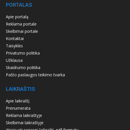
PORTALAS
Apie portalą
Reklama portale
Skelbimai portale
Kontaktai
Taisyklės
Privatumo politika
Užklausa
Skaidrumo politika
Pašto paslaugos teikimo tvarka
LAIKRAŠTIS
Apie laikraštį
Prenumerata
Reklama laikraštyje
Skelbimai laikraštyje
Atsisiųsti senesnį laikraštį .pdf formatu