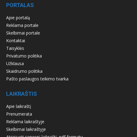
PORTALAS
Apie portalą
Reklama portale
Skelbimai portale
Kontaktai
Taisyklės
Privatumo politika
Užklausa
Skaidrumo politika
Pašto paslaugos teikimo tvarka
LAIKRAŠTIS
Apie laikraštį
Prenumerata
Reklama laikraštyje
Skelbimai laikraštyje
Atsisiųsti senesnį laikraštį .pdf formatu