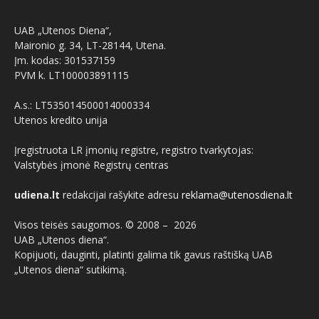
UAB „Utenos Diena“,
Maironio g. 34, LT-28144, Utena.
Įm. kodas: 301537159
PVM k. LT100003891115
A.s.: LT535014500014000334
Utenos kredito unija
Įregistruota LR įmonių registre, registro tvarkytojas:
Valstybės įmonė Registrų centras
udiena.lt
redakcijai rašykite adresu
reklama@utenosdiena.lt
Visos teisės saugomos. © 2008 –
2026
UAB „Utenos diena“.
Kopijuoti, dauginti, platinti galima tik gavus raštišką UAB
„Utenos diena“ sutikimą.