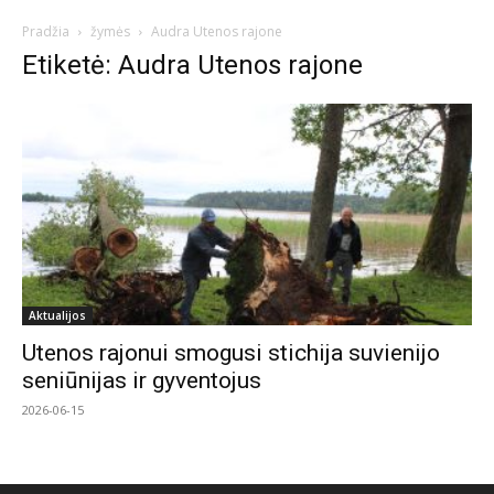
Pradžia
žymės
Audra Utenos rajone
Etiketė: Audra Utenos rajone
Aktualijos
Utenos rajonui smogusi stichija suvienijo
seniūnijas ir gyventojus
2026-06-15