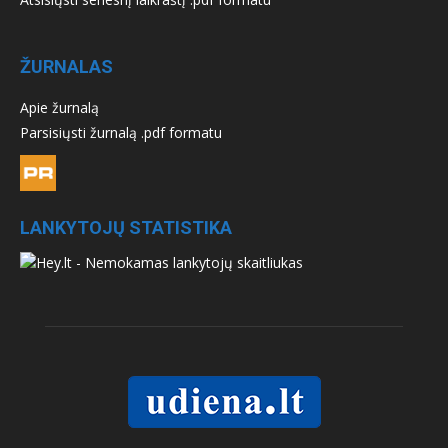
ŽURNALAS
Apie žurnalą
Parsisiųsti žurnalą .pdf formatu
LANKYTOJŲ STATISTIKA