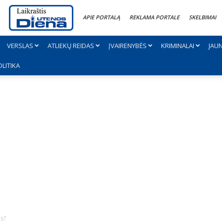
APIE PORTALĄ
REKLAMA PORTALE
SKELBIMAI
VERSLAS
ATLIEKŲ REIDAS
ĮVAIRENYBĖS
KRIMINALAI
JAU
OLITIKA
as?