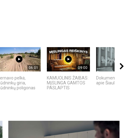
06:01
09:00
14:45
ernavo pelkė,
KAMUOLINIS ŽAIBAS:
Dokumentinis filmas
ūdninkų giria,
MĮSLINGA GAMTOS
apie Šiaulių inžinieriu
ūdninkų poligonas
PASLAPTIS