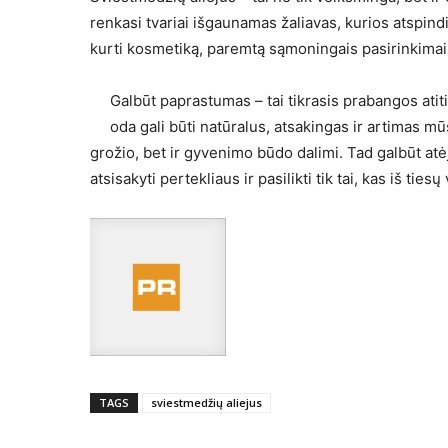
renkasi tvariai išgaunamas žaliavas, kurios atspind
kurti kosmetiką, paremtą sąmoningais pasirinkimais 
Galbūt paprastumas – tai tikrasis prabangos ati
oda gali būti natūralus, atsakingas ir artimas 
grožio, bet ir gyvenimo būdo dalimi. Tad galbūt atė
atsisakyti pertekliaus ir pasilikti tik tai, kas iš tiesų
TAGS
sviestmedžių aliejus