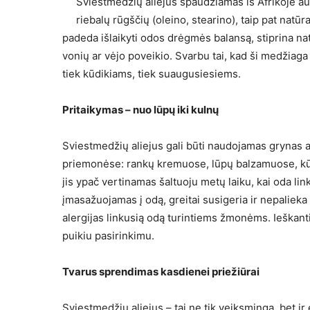
Sviestmedžių aliejus spaudžiamas iš Afrikoje a
riebalų rūgščių (oleino, stearino), taip pat natūra
padeda išlaikyti odos drėgmės balansą, stiprina na
vonių ar vėjo poveikio. Svarbu tai, kad ši medžiaga 
tiek kūdikiams, tiek suaugusiesiems.
Pritaikymas – nuo lūpų iki kulnų
Sviestmedžių aliejus gali būti naudojamas grynas a
priemonėse: rankų kremuose, lūpų balzamuose, kūn
jis ypač vertinamas šaltuoju metų laiku, kai oda lin
įmasažuojamas į odą, greitai susigeria ir nepalieka l
alergijas linkusią odą turintiems žmonėms. Ieškan
puikiu pasirinkimu.
Tvarus sprendimas kasdienei priežiūrai
Sviestmedžių aliejus – tai ne tik veiksminga, bet i