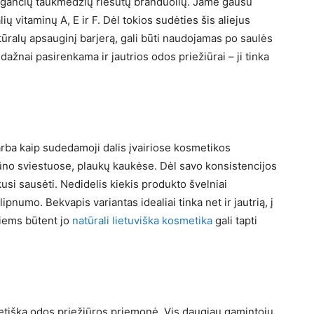
ugančių taukmedžių riešutų branduolių. Jame gausu
lių vitaminų A, E ir F. Dėl tokios sudėties šis aliejus
tūralų apsauginį barjerą, gali būti naudojamas po saulės
dažnai pasirenkama ir jautrios odos priežiūrai – ji tinka
rba kaip sudedamoji dalis įvairiose kosmetikos
o sviestuose, plaukų kaukėse. Dėl savo konsistencijos
kusi sausėti. Nedidelis kiekis produkto švelniai
ipnumo. Bekvapis variantas idealiai tinka net ir jautrią, į
tiems būtent jo
natūrali lietuviška kosmetika
gali tapti
r etiška odos priežiūros priemonė. Vis daugiau gamintojų