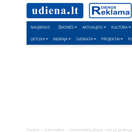
NAUJIENOS
ŽMONĖS
AKTUALIJOS
KULTŪRA
LIETUVA
INDRAJA
SVEIKATA
PROJEKTAI
P
Pradžia
Įvairenybės
Sviestmedžių aliejus – kuo jis ypating