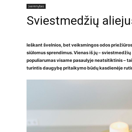
Įvairenybės
Sviestmedžių alieju
Ieškant švelnios, bet veiksmingos odos priežiūro
siūlomus sprendimus. Vienas iš jų – sviestmedžių
populiarumas visame pasaulyje neatsitiktinis – tai i
turintis daugybę pritaikymo būdų kasdienėje ruti