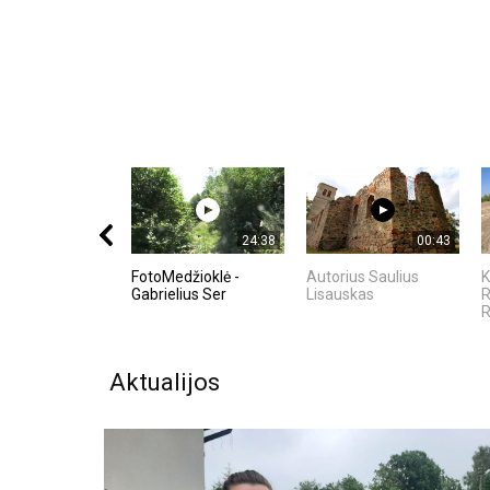
24:38
00:43
FotoMedžioklė -
Autorius Saulius
K
Gabrielius Ser
Lisauskas
R
R
Aktualijos