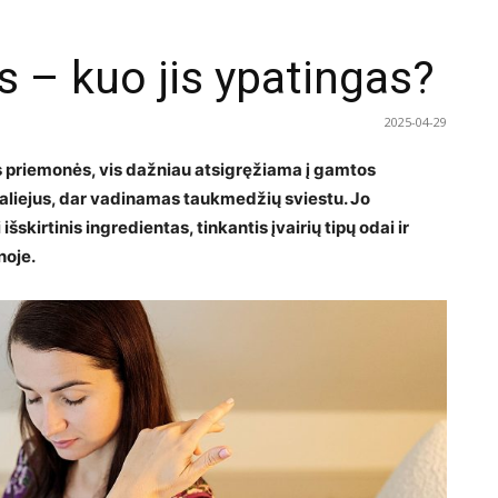
s – kuo jis ypatingas?
2025-04-29
s priemonės, vis dažniau atsigręžiama į gamtos
 aliejus, dar vadinamas taukmedžių sviestu. Jo
šskirtinis ingredientas, tinkantis įvairių tipų odai ir
noje.