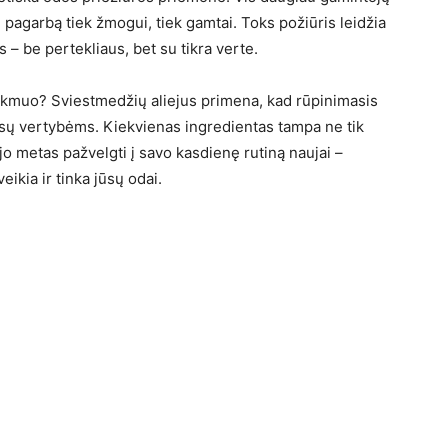
i pagarbą tiek žmogui, tiek gamtai. Toks požiūris leidžia
– be pertekliaus, bet su tikra verte.
tikmuo? Sviestmedžių aliejus primena, kad rūpinimasis
mūsų vertybėms. Kiekvienas ingredientas tampa ne tik
jo metas pažvelgti į savo kasdienę rutiną naujai –
 veikia ir tinka jūsų odai.