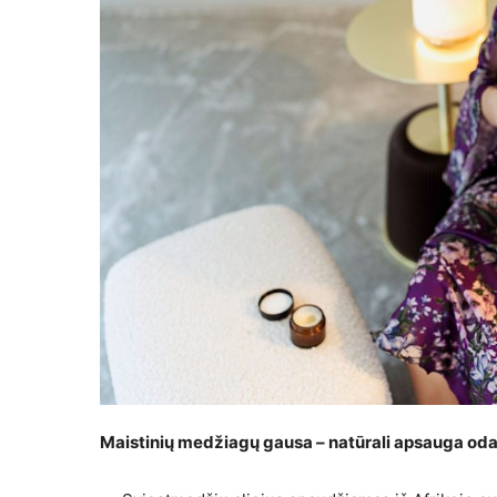
Maistinių medžiagų gausa – natūrali apsauga oda