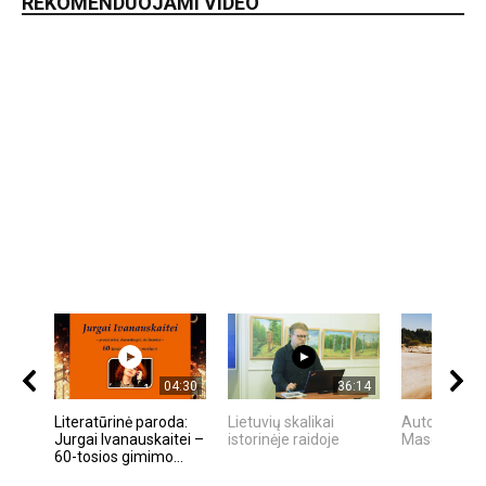
REKOMENDUOJAMI VIDEO
04:30
36:14
Literatūrinė paroda:
Lietuvių skalikai
Autorius Ed
Jurgai Ivanauskaitei –
istorinėje raidoje
Mascinskas
60-tosios gimimo...