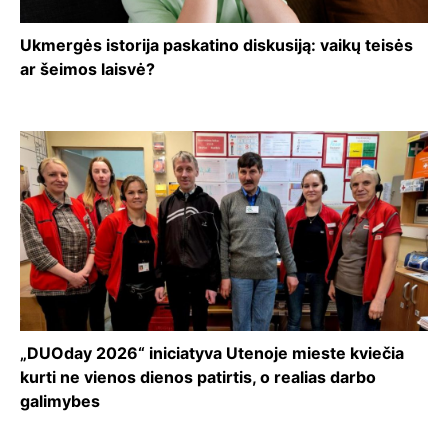
Ukmergės istorija paskatino diskusiją: vaikų teisės
ar šeimos laisvė?
„DUOday 2026“ iniciatyva Utenoje mieste kviečia
kurti ne vienos dienos patirtis, o realias darbo
galimybes