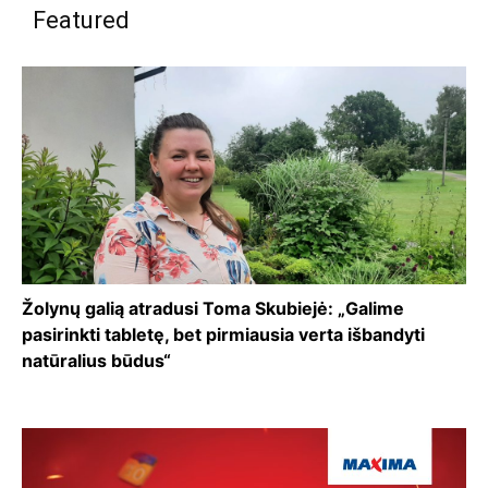
Featured
Žolynų galią atradusi Toma Skubiejė: „Galime
pasirinkti tabletę, bet pirmiausia verta išbandyti
natūralius būdus“