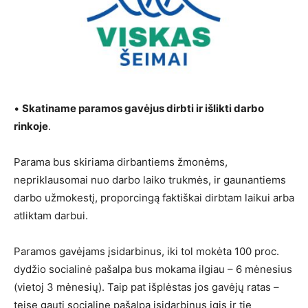
•
Skatiname paramos gavėjus dirbti ir išlikti darbo
rinkoje
.
Parama bus skiriama dirbantiems žmonėms,
nepriklausomai nuo darbo laiko trukmės, ir gaunantiems
darbo užmokestį, proporcingą faktiškai dirbtam laikui arba
atliktam darbui.
Paramos gavėjams įsidarbinus, iki tol mokėta 100 proc.
dydžio socialinė pašalpa bus mokama ilgiau – 6 mėnesius
(vietoj 3 mėnesių). Taip pat išplėstas jos gavėjų ratas –
teisę gauti socialinę pašalpą įsidarbinus įgis ir tie