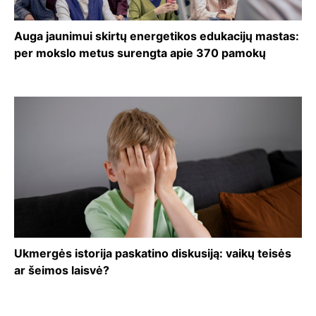
Auga jaunimui skirtų energetikos edukacijų mastas:
per mokslo metus surengta apie 370 pamokų
Ukmergės istorija paskatino diskusiją: vaikų teisės
ar šeimos laisvė?