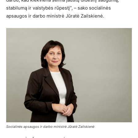
stabilumą ir valstybės rūpestį“, – sako socialinės
apsaugos ir darbo ministrė Jūratė Zailskienė.
Socialinės apsaugos ir darbo ministrė Jūratė Zailskienė