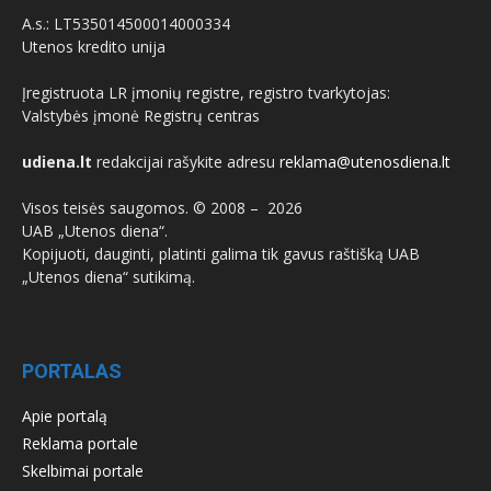
A.s.: LT535014500014000334
Utenos kredito unija
Įregistruota LR įmonių registre, registro tvarkytojas:
Valstybės įmonė Registrų centras
udiena.lt
redakcijai rašykite adresu
reklama@utenosdiena.lt
Visos teisės saugomos. © 2008 –
2026
UAB „Utenos diena“.
Kopijuoti, dauginti, platinti galima tik gavus raštišką UAB
„Utenos diena“ sutikimą.
PORTALAS
Apie portalą
Reklama portale
Skelbimai portale