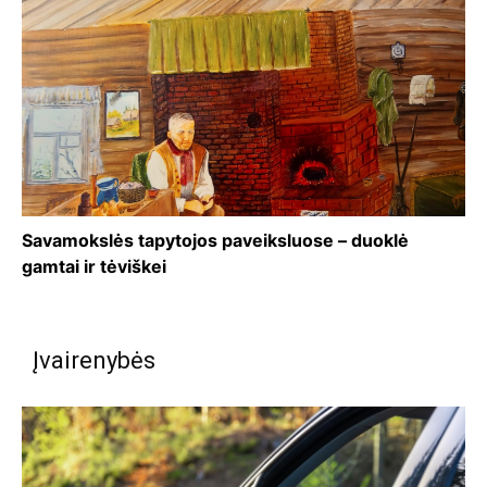
Savamokslės tapytojos paveiksluose – duoklė
gamtai ir tėviškei
Įvairenybės