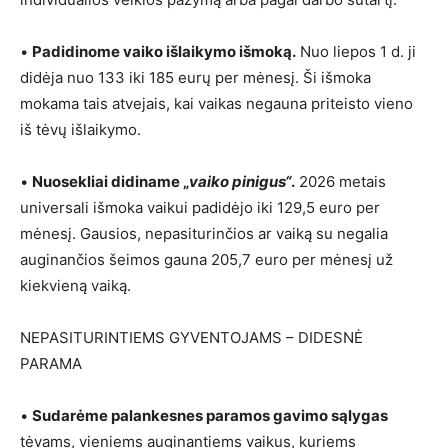
•
Padidinome vaiko išlaikymo išmoką.
Nuo liepos 1 d. ji
didėja nuo 133 iki 185 eurų per mėnesį. Ši išmoka
mokama tais atvejais, kai vaikas negauna priteisto vieno
iš tėvų išlaikymo.
•
Nuosekliai didiname „
vaiko pinigus“
.
2026 metais
universali išmoka vaikui padidėjo iki 129,5 euro per
mėnesį. Gausios, nepasiturinčios ar vaiką su negalia
auginančios šeimos gauna 205,7 euro per mėnesį už
kiekvieną vaiką.
NEPASITURINTIEMS GYVENTOJAMS – DIDESNĖ
PARAMA
•
Sudarėme palankesnes paramos gavimo sąlygas
tėvams, vieniems auginantiems vaikus, kuriems