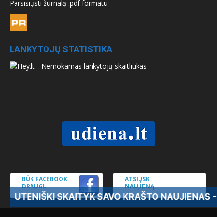
Parsisiųsti žurnalą .pdf formatu
LANKYTOJŲ STATISTIKA
BŪK FACEBOOK
ATSIŲSK
DRAUGU
NAUJIENĄ
ŠKI SKAITYK SAVO KRAŠTO NAUJIENAS - PRENU