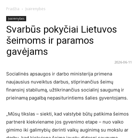
Pradžia
Įvairenybės
Įvairenybės
Svarbūs pokyčiai Lietuvos
šeimoms ir paramos
gavėjams
2026-06-11
Socialinės apsaugos ir darbo ministerija primena
naujausius nuveiktus darbus, stiprinančius šeimų
finansinį stabilumą, užtikrinančius socialinį saugumą ir
prieinamą pagalbą nepasiturintiems šalies gyventojams.
„Mūsų tikslas – siekti, kad valstybė būtų patikima šeimos
partnerė kiekviename jos gyvenimo etape – nuo vaiko
gimimo iki galimybių derinti vaikų auginimą su mokslu ar
darbu, kad kiekviena šeima jaustų didesnį saugumą,