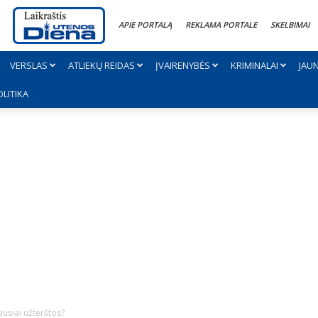
APIE PORTALĄ
REKLAMA PORTALE
SKELBIMAI
VERSLAS
ATLIEKŲ REIDAS
ĮVAIRENYBĖS
KRIMINALAI
JAU
OLITIKA
ausiai užterštos?