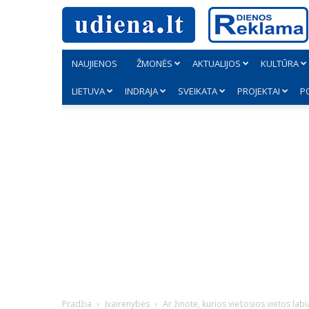
NAUJIENOS
ŽMONĖS
AKTUALIJOS
KULTŪRA
LIETUVA
INDRAJA
SVEIKATA
PROJEKTAI
P
Pradžia
Įvairenybės
Ar žinote, kurios viešosios vietos labi