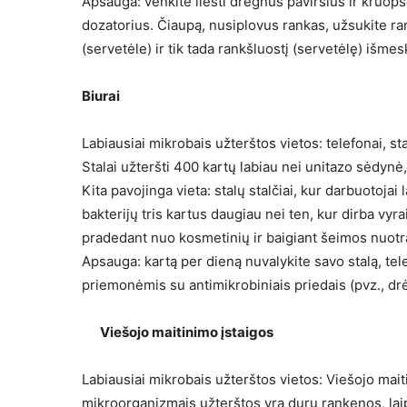
Apsauga: venkite liesti drėgnus paviršius ir kruopš
dozatorius. Čiaupą, nusiplovus rankas, užsukite r
(servetėle) ir tik tada rankšluostį (servetėlę) išmesk
Biurai
Labiausiai mikrobais užterštos vietos: telefonai, sta
Stalai užteršti 400 kartų labiau nei unitazo sėdyn
Kita pavojinga vieta: stalų stalčiai, kur darbuotoja
bakterijų tris kartus daugiau nei ten, kur dirba vyr
pradedant nuo kosmetinių ir baigiant šeimos nuotr
Apsauga: kartą per dieną nuvalykite savo stalą, tel
priemonėmis su antimikrobiniais priedais (pvz., d
Viešojo maitinimo įstaigos
Labiausiai mikrobais užterštos vietos: Viešojo maiti
mikroorganizmais užterštos yra durų rankenos, laiptų