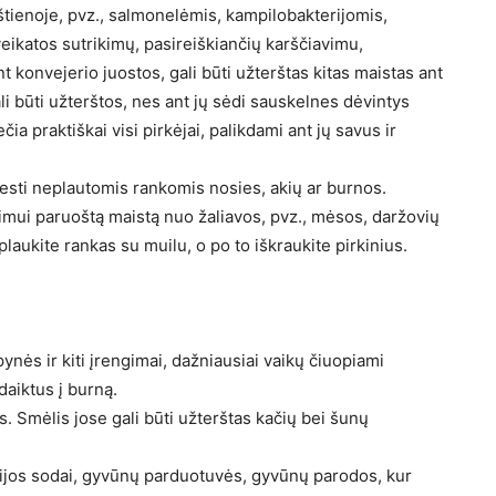
štienoje, pvz., salmonelėmis, kampilobakterijomis,
veikatos sutrikimų, pasireiškiančių karščiavimu,
 konvejerio juostos, gali būti užterštas kitas maistas ant
i būti užterštos, nes ant jų sėdi sauskelnes dėvintys
a praktiškai visi pirkėjai, palikdami ant jų savus ir
sti neplautomis rankomis nosies, akių ar burnos.
jimui paruoštą maistą nuo žaliavos, pvz., mėsos, daržovių
laukite rankas su muilu, o po to iškraukite pirkinius.
ynės ir kiti įrengimai, dažniausiai vaikų čiuopiami
 daiktus į burną.
s. Smėlis jose gali būti užterštas kačių bei šunų
ijos sodai, gyvūnų parduotuvės, gyvūnų parodos, kur