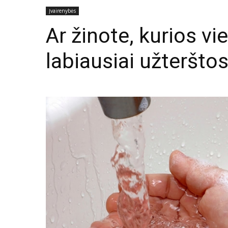
Įvairenybės
Ar žinote, kurios vi
labiausiai užteršto