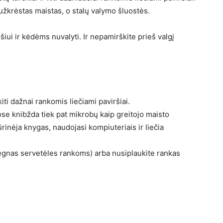
 užkrėstas maistas, o stalų valymo šluostės.
šiui ir kėdėms nuvalyti. Ir nepamirškite prieš valgį
kiti dažnai rankomis liečiami paviršiai.
jose knibžda tiek pat mikrobų kaip greitojo maisto
inėja knygas, naudojasi kompiuteriais ir liečia
gnas servetėles rankoms) arba nusiplaukite rankas