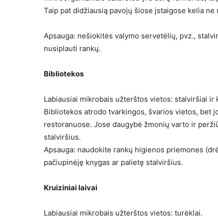
Taip pat didžiausią pavojų šiose įstaigose kelia ne
Apsauga: nešiokitės valymo servetėlių, pvz., stalvir
nusiplauti rankų.
Bibliotekos
Labiausiai mikrobais užterštos vietos: stalviršiai ir 
Bibliotekos atrodo tvarkingos, švarios vietos, bet 
restoranuose. Jose daugybė žmonių varto ir peržiūr
stalviršius.
Apsauga: naudokite rankų higienos priemones (drė
pačiupinėję knygas ar palietę stalviršius.
Kruiziniai laivai
Labiausiai mikrobais užterštos vietos: turėklai.