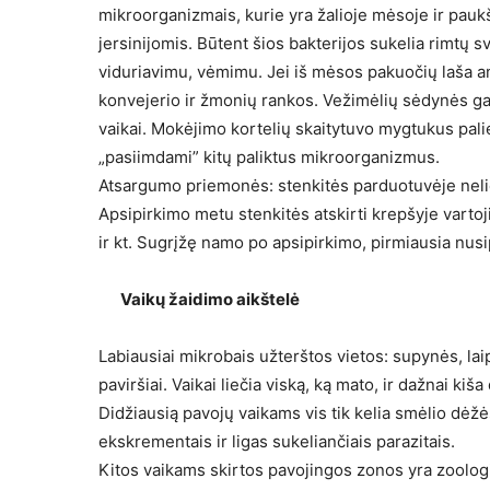
mikroorganizmais, kurie yra žalioje mėsoje ir pauk
jersinijomis. Būtent šios bakterijos sukelia rimtų s
viduriavimu, vėmimu. Jei iš mėsos pakuočių laša ant
konvejerio ir žmonių rankos. Vežimėlių sėdynės gal
vaikai. Mokėjimo kortelių skaitytuvo mygtukus palieči
„pasiimdami” kitų paliktus mikroorganizmus.
Atsargumo priemonės: stenkitės parduotuvėje nelie
Apsipirkimo metu stenkitės atskirti krepšyje varto
ir kt. Sugrįžę namo po apsipirkimo, pirmiausia nusip
Vaikų žaidimo aikštelė
Labiausiai mikrobais užterštos vietos: supynės, laip
paviršiai. Vaikai liečia viską, ką mato, ir dažnai kiša
Didžiausią pavojų vaikams vis tik kelia smėlio dėžė
ekskrementais ir ligas sukeliančiais parazitais.
Kitos vaikams skirtos pavojingos zonos yra zoolog