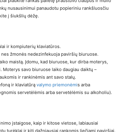
čiai plaukite rankas palietę praustuvo čiaupus ir muilo
ankų nusausinimui panaudotu popieriniu rankšluosčiu
ite į šiukšlių dėžę.
lai ir kompiuterių klaviatūros.
ė, nes žmonės nedezinfekuoja paviršių biuruose.
i laiko maistą. Įdomu, kad biuruose, kur dirba moterys,
ai. Moterys savo biuruose laiko daugiau daiktų –
aukomis ir rankinėmis ant savo stalų.
efoną ir klaviatūrą
valymo priemonėmi
s arba
rėgnomis servetėlėmis arba servetėlėmis su alkoholiu).
nimo įstaigose, kaip ir kitose vietose, labiausiai
 turėklai ir kiti dažniausiai rankomis liečiami paviršiai.