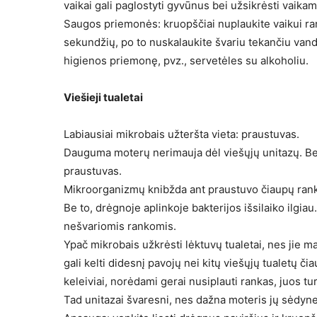
vaikai gali paglostyti gyvūnus bei užsikrėsti vaika
Saugos priemonės: kruopščiai nuplaukite vaikui ra
sekundžių, po to nuskalaukite švariu tekančiu vand
higienos priemonę, pvz., servetėles su alkoholiu.
Viešieji tualetai
Labiausiai mikrobais užteršta vieta: praustuvas.
Dauguma moterų nerimauja dėl viešųjų unitazų. Bet
praustuvas.
Mikroorganizmų knibžda ant praustuvo čiaupų ranke
Be to, drėgnoje aplinkoje bakterijos išsilaiko ilgiau
nešvariomis rankomis.
Ypač mikrobais užkrėsti lėktuvų tualetai, nes jie m
gali kelti didesnį pavojų nei kitų viešųjų tualetų 
keleiviai, norėdami gerai nusiplauti rankas, juos turi
Tad unitazai švaresni, nes dažna moteris jų sėdynes