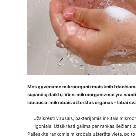
Mes gyvename mikroorganizmais knibždančiame pa
supančių daiktų. Vieni mikroorganizmai yra naudin
labiausiai mikrobais užterštas organas – labai sv
Užsikrėsti virusais, bakterijomis ir kitais mikr
ligoniais. Užsikrėsti galima per rankas liečiant
Palieskite rankomis mikrobais užterštą vietą, po to