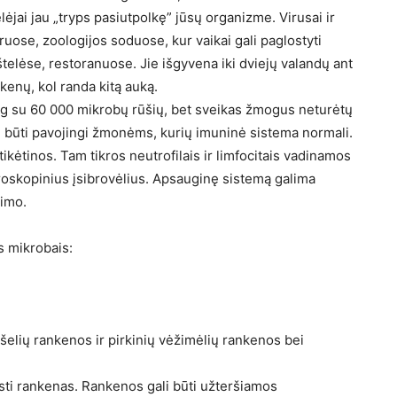
ėjai jau „tryps pasiutpolkę” jūsų organizme. Virusai ir
ruose, zoologijos soduose, kur vaikai gali paglostyti
elėse, restoranuose. Jie išgyvena iki dviejų valandų ant
nkenų, kol randa kitą auką.
 su 60 000 mikrobų rūšių, bet sveikas žmogus neturėtų
li būti pavojingi žmonėms, kurių imuninė sistema normali.
ikėtinos. Tam tikros neutrofilais ir limfocitais vadinamos
kroskopinius įsibrovėlius. Apsauginę sistemą galima
timo.
s mikrobais:
pšelių rankenos ir pirkinių vėžimėlių rankenos bei
liesti rankenas. Rankenos gali būti užteršiamos