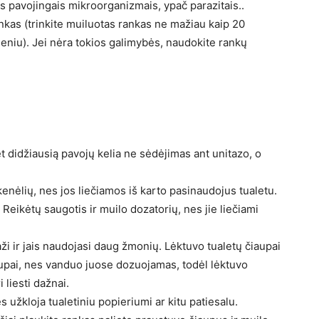
ms pavojingais mikroorganizmais, ypač parazitais..
nkas (trinkite muiluotas rankas ne mažiau kaip 20
eniu). Jei nėra tokios galimybės, naudokite rankų
 didžiausią pavojų kelia ne sėdėjimas ant unitazo, o
nėlių, nes jos liečiamos iš karto pasinaudojus tualetu.
. Reikėtų saugotis ir muilo dozatorių, nes jie liečiami
aži ir jais naudojasi daug žmonių. Lėktuvo tualetų čiaupai
čiaupai, nes vanduo juose dozuojamas, todėl lėktuvo
 liesti dažnai.
 užkloja tualetiniu popieriumi ar kitu patiesalu.