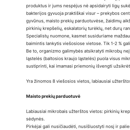
produktus ir jums nespėjus nė apsidairyti ligų sukėl
bakterijos gyvuoja praktiškai visur – prekybos cent
gyvūnus, maisto prekių parduotuvėse, žaidimų aikšt
pirkinių krepšelių, eskalatorių turėklų, net durų ra
Specialistų nuomone, kasmet susiduriame maždaug
baimintis lankytis viešosiose vietose. Tik 1-2 % ga
Be to, organizmo galimybės atsikratyti mikrobų neįt
ląstelės (baltosios kraujo ląstelės) puola visus mi
sustiprinti, kai imamasi priemonių išvengti užsikrė
Yra žinomos 8 viešosios vietos, labiausiai užteršto
Maisto prekių parduotuvė
Labiausiai mikrobais užterštos vietos: pirkinių kre
sėdynės.
Pirkėjai gali nusičiaudėti, nusišluostyti nosį ir pa