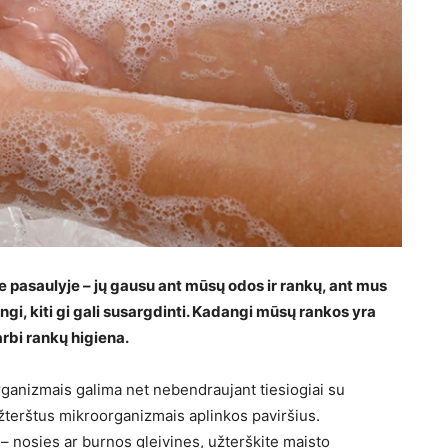
saulyje – jų gausu ant mūsų odos ir rankų, ant mus
gi, kiti gi gali susargdinti. Kadangi mūsų rankos yra
arbi rankų higiena.
oorganizmais galima net nebendraujant tiesiogiai su
 užterštus mikroorganizmais aplinkos paviršius.
 – nosies ar burnos gleivines, užterškite maisto