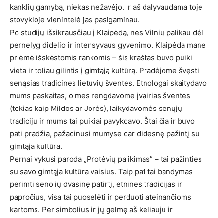
kanklių gamybą, niekas nežavėjo. Ir aš dalyvaudama toje
stovykloje vienintelė jas pasigaminau.
Po studijų išsikrausčiau į Klaipėdą, nes Vilnių palikau dėl
pernelyg didelio ir intensyvaus gyvenimo. Klaipėda mane
priėmė išskėstomis rankomis – šis kraštas buvo puiki
vieta ir toliau gilintis į gimtąją kultūrą. Pradėjome švęsti
senąsias tradicines lietuvių šventes. Etnologai skaitydavo
mums paskaitas, o mes rengdavome įvairias šventes
(tokias kaip Mildos ar Jorės), laikydavomės senųjų
tradicijų ir mums tai puikiai pavykdavo. Štai čia ir buvo
pati pradžia, pažadinusi mumyse dar didesnę pažintį su
gimtąja kultūra.
Pernai vykusi paroda „Protėvių palikimas” – tai pažinties
su savo gimtąja kultūra vaisius. Taip pat tai bandymas
perimti senolių dvasinę patirtį, etnines tradicijas ir
papročius, visa tai puoselėti ir perduoti ateinančioms
kartoms. Per simbolius ir jų gelmę aš keliauju ir