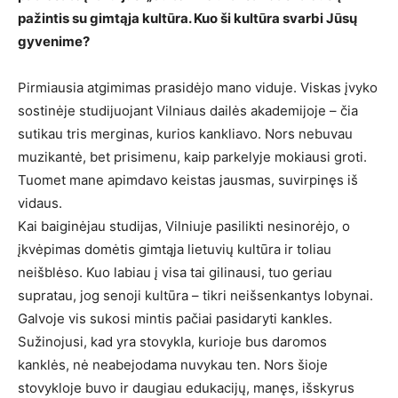
pažintis su gimtąja kultūra. Kuo ši kultūra svarbi Jūsų
gyvenime?
Pirmiausia atgimimas prasidėjo mano viduje. Viskas įvyko
sostinėje studijuojant Vilniaus dailės akademijoje – čia
sutikau tris merginas, kurios kankliavo. Nors nebuvau
muzikantė, bet prisimenu, kaip parkelyje mokiausi groti.
Tuomet mane apimdavo keistas jausmas, suvirpinęs iš
vidaus.
Kai baiginėjau studijas, Vilniuje pasilikti nesinorėjo, o
įkvėpimas domėtis gimtąja lietuvių kultūra ir toliau
neišblėso. Kuo labiau į visa tai gilinausi, tuo geriau
supratau, jog senoji kultūra – tikri neišsenkantys lobynai.
Galvoje vis sukosi mintis pačiai pasidaryti kankles.
Sužinojusi, kad yra stovykla, kurioje bus daromos
kanklės, nė neabejodama nuvykau ten. Nors šioje
stovykloje buvo ir daugiau edukacijų, manęs, išskyrus