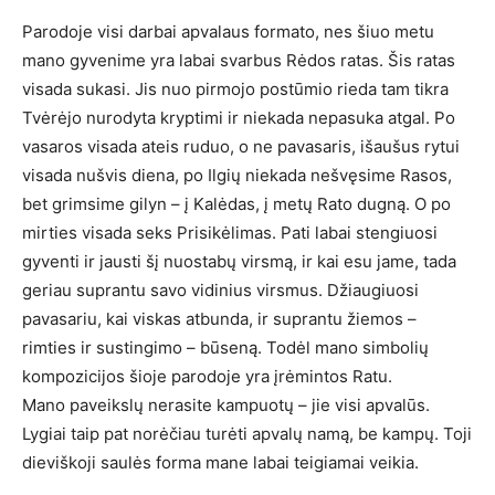
Parodoje visi darbai apvalaus formato, nes šiuo metu
mano gyvenime yra labai svarbus Rėdos ratas. Šis ratas
visada sukasi. Jis nuo pirmojo postūmio rieda tam tikra
Tvėrėjo nurodyta kryptimi ir niekada nepasuka atgal. Po
vasaros visada ateis ruduo, o ne pavasaris, išaušus rytui
visada nušvis diena, po Ilgių niekada nešvęsime Rasos,
bet grimsime gilyn – į Kalėdas, į metų Rato dugną. O po
mirties visada seks Prisikėlimas. Pati labai stengiuosi
gyventi ir jausti šį nuostabų virsmą, ir kai esu jame, tada
geriau suprantu savo vidinius virsmus. Džiaugiuosi
pavasariu, kai viskas atbunda, ir suprantu žiemos –
rimties ir sustingimo – būseną. Todėl mano simbolių
kompozicijos šioje parodoje yra įrėmintos Ratu.
Mano paveikslų nerasite kampuotų – jie visi apvalūs.
Lygiai taip pat norėčiau turėti apvalų namą, be kampų. Toji
dieviškoji saulės forma mane labai teigiamai veikia.