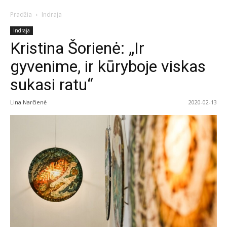
Pradžia
Indraja
Indraja
Kristina Šorienė: „Ir
gyvenime, ir kūryboje viskas
sukasi ratu“
Lina Narčienė
2020-02-13