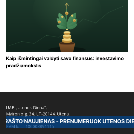
Kaip išmintingai valdyti savo finansus: investavimo
pradžiamokslis
UAB „Utenos Diena“,
Maironio g. 34, LT-28144, Utena.
Įm. kodas: 301537159
 NAUJIENAS - PRENUMERUOK UTENOS DIENĄ
PVM k. LT100003891115