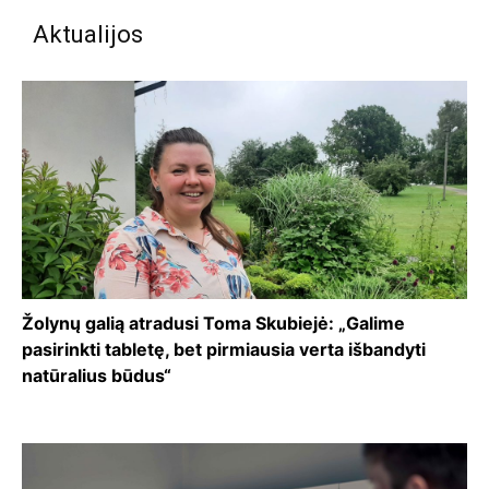
Aktualijos
Žolynų galią atradusi Toma Skubiejė: „Galime
pasirinkti tabletę, bet pirmiausia verta išbandyti
natūralius būdus“