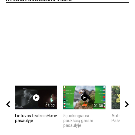
03:02
01:30
Lietuvos teatro sėkmė
5 juokingiausi
Autorius Kęs
pasaulyje
paukščių garsai
Paškevičius
pasaulyje