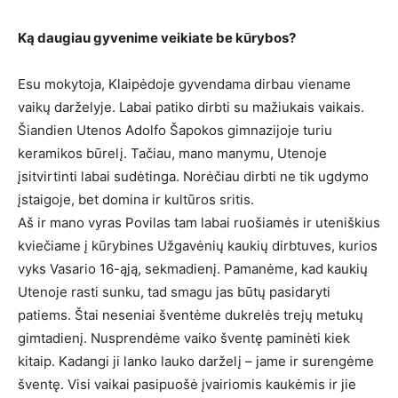
Ką daugiau gyvenime veikiate be kūrybos?
Esu mokytoja, Klaipėdoje gyvendama dirbau viename
vaikų darželyje. Labai patiko dirbti su mažiukais vaikais.
Šiandien Utenos Adolfo Šapokos gimnazijoje turiu
keramikos būrelį. Tačiau, mano manymu, Utenoje
įsitvirtinti labai sudėtinga. Norėčiau dirbti ne tik ugdymo
įstaigoje, bet domina ir kultūros sritis.
Aš ir mano vyras Povilas tam labai ruošiamės ir uteniškius
kviečiame į kūrybines Užgavėnių kaukių dirbtuves, kurios
vyks Vasario 16-ąją, sekmadienį. Pamanėme, kad kaukių
Utenoje rasti sunku, tad smagu jas būtų pasidaryti
patiems. Štai neseniai šventėme dukrelės trejų metukų
gimtadienį. Nusprendėme vaiko šventę paminėti kiek
kitaip. Kadangi ji lanko lauko darželį – jame ir surengėme
šventę. Visi vaikai pasipuošė įvairiomis kaukėmis ir jie