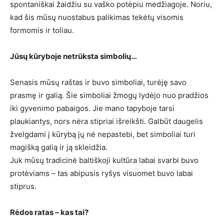
spontaniškai žaidžiu su vaško potėpiu medžiagoje. Noriu,
kad šis mūsų nuostabus palikimas tekėtų visomis
formomis ir toliau.
Jūsų kūryboje netrūksta simbolių…
Senasis mūsų raštas ir buvo simboliai, turėję savo
prasmę ir galią. Šie simboliai žmogų lydėjo nuo pradžios
iki gyvenimo pabaigos. Jie mano tapyboje tarsi
plaukiantys, nors nėra stipriai išreikšti. Galbūt daugelis
žvelgdami į kūrybą jų nė nepastebi, bet simboliai turi
magišką galią ir ją skleidžia.
Juk mūsų tradicinė baltiškoji kultūra labai svarbi buvo
protėviams – tas abipusis ryšys visuomet buvo labai
stiprus.
Rėdos ratas – kas tai?