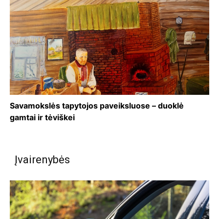
Savamokslės tapytojos paveiksluose – duoklė
gamtai ir tėviškei
Įvairenybės