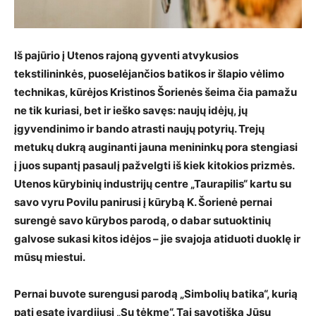
Iš pajūrio į Utenos rajoną gyventi atvykusios
tekstilininkės, puoselėjančios batikos ir šlapio vėlimo
technikas, kūrėjos Kristinos Šorienės šeima čia pamažu
ne tik kuriasi, bet ir ieško savęs: naujų idėjų, jų
įgyvendinimo ir bando atrasti naujų potyrių. Trejų
metukų dukrą auginanti jauna menininkų pora stengiasi
į juos supantį pasaulį pažvelgti iš kiek kitokios prizmės.
Utenos kūrybinių industrijų centre „Taurapilis“ kartu su
savo vyru Povilu panirusi į kūrybą K. Šorienė pernai
surengė savo kūrybos parodą, o dabar sutuoktinių
galvose sukasi kitos idėjos – jie svajoja atiduoti duoklę ir
mūsų miestui.
Pernai buvote surengusi parodą „Simbolių batika“, kurią
pati esate įvardijusi „Su tėkme“. Tai savotiška Jūsų