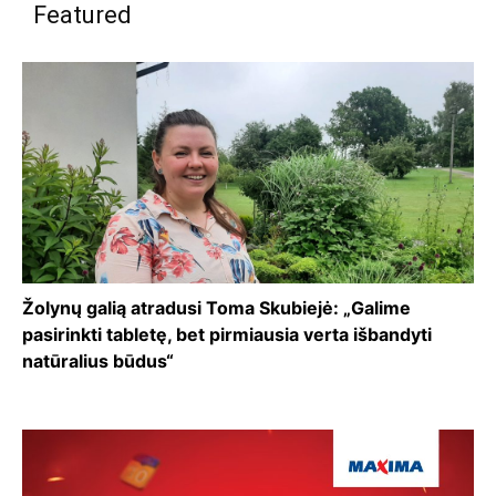
Featured
Žolynų galią atradusi Toma Skubiejė: „Galime
pasirinkti tabletę, bet pirmiausia verta išbandyti
natūralius būdus“