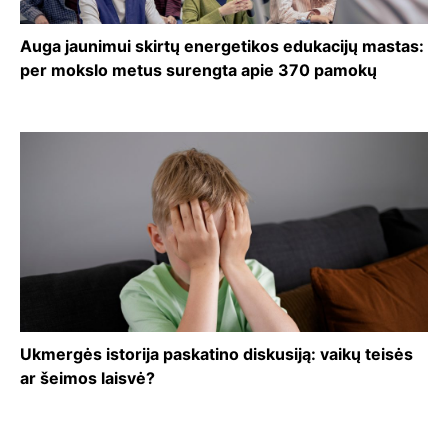
Auga jaunimui skirtų energetikos edukacijų mastas:
per mokslo metus surengta apie 370 pamokų
Ukmergės istorija paskatino diskusiją: vaikų teisės
ar šeimos laisvė?