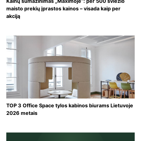
Kainų sumažinimas „Maximoje“: per 500 šviežio
maisto prekių įprastos kainos – visada kaip per
akciją
TOP 3 Office Space tylos kabinos biurams Lietuvoje
2026 metais