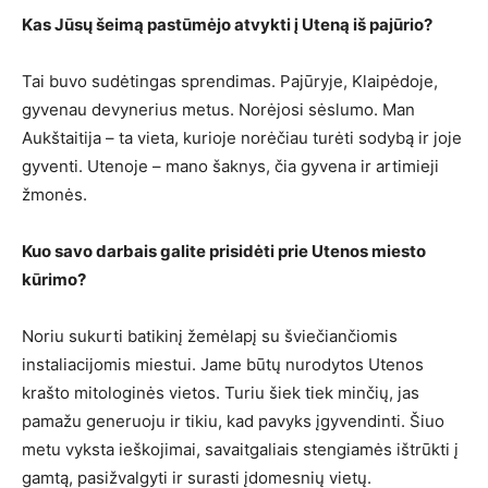
Kas Jūsų šeimą pastūmėjo atvykti į Uteną iš pajūrio?
Tai buvo sudėtingas sprendimas. Pajūryje, Klaipėdoje,
gyvenau devynerius metus. Norėjosi sėslumo. Man
Aukštaitija – ta vieta, kurioje norėčiau turėti sodybą ir joje
gyventi. Utenoje – mano šaknys, čia gyvena ir artimieji
žmonės.
Kuo savo darbais galite prisidėti prie Utenos miesto
kūrimo?
Noriu sukurti batikinį žemėlapį su šviečiančiomis
instaliacijomis miestui. Jame būtų nurodytos Utenos
krašto mitologinės vietos. Turiu šiek tiek minčių, jas
pamažu generuoju ir tikiu, kad pavyks įgyvendinti. Šiuo
metu vyksta ieškojimai, savaitgaliais stengiamės ištrūkti į
gamtą, pasižvalgyti ir surasti įdomesnių vietų.