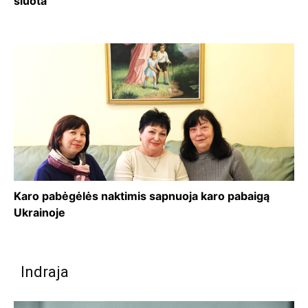
šluota
Karo pabėgėlės naktimis sapnuoja karo pabaigą
Ukrainoje
Indraja