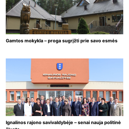
Gamtos mokykla – proga sugrįžti prie savo esmės
Ignalinos rajono savivaldybėje – senai nauja politinė