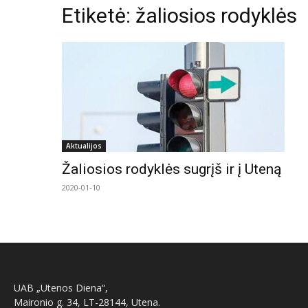
Etiketė: žaliosios rodyklės
Aktualijos
Žaliosios rodyklės sugrįš ir į Uteną
2020-01-10
UAB „Utenos Diena“,
Maironio g. 34, LT-28144, Utena.