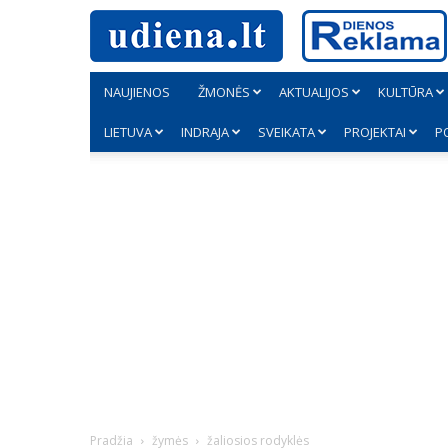
NAUJIENOS
ŽMONĖS
AKTUALIJOS
KULTŪRA
LIETUVA
INDRAJA
SVEIKATA
PROJEKTAI
P
Pradžia
žymės
žaliosios rodyklės