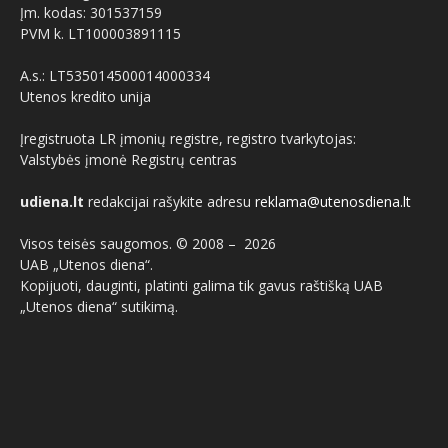
Įm. kodas: 301537159
PVM k. LT100003891115
A.s.: LT535014500014000334
Utenos kredito unija
Įregistruota LR įmonių registre, registro tvarkytojas:
Valstybės įmonė Registrų centras
udiena.lt
redakcijai rašykite adresu
reklama@utenosdiena.lt
Visos teisės saugomos. © 2008 –
2026
UAB „Utenos diena“.
Kopijuoti, dauginti, platinti galima tik gavus raštišką UAB
„Utenos diena“ sutikimą.