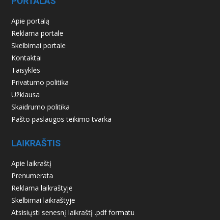
PORTALAS
Apie portalą
Reklama portale
Skelbimai portale
Kontaktai
Taisyklės
Privatumo politika
Užklausa
Skaidrumo politika
Pašto paslaugos teikimo tvarka
LAIKRAŠTIS
Apie laikraštį
Prenumerata
Reklama laikraštyje
Skelbimai laikraštyje
Atsisiųsti senesnį laikraštį .pdf formatu