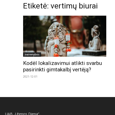
Etiketė: vertimų biurai
Įvairenybės
Kodėl lokalizavimui atlikti svarbu
pasirinkti gimtakalbį vertėją?
2021-12-01
UAB „Utenos Diena“,