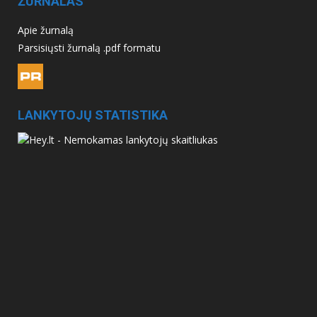
ŽURNALAS
Apie žurnalą
Parsisiųsti žurnalą .pdf formatu
LANKYTOJŲ STATISTIKA