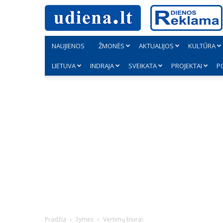
NAUJIENOS
ŽMONĖS
AKTUALIJOS
KULTŪRA
LIETUVA
INDRAJA
SVEIKATA
PROJEKTAI
P
Pradžia
žymės
Vertimų biurai