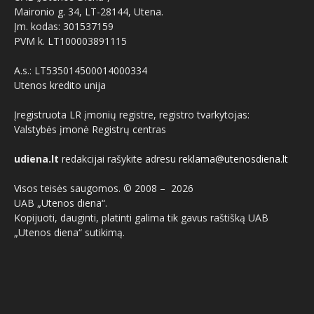
Maironio g. 34, LT-28144, Utena.
Įm. kodas: 301537159
PVM k. LT100003891115
A.s.: LT535014500014000334
Utenos kredito unija
Įregistruota LR įmonių registre, registro tvarkytojas:
Valstybės įmonė Registrų centras
udiena.lt
redakcijai rašykite adresu
reklama@utenosdiena.lt
Visos teisės saugomos. © 2008 –
2026
UAB „Utenos diena“.
Kopijuoti, dauginti, platinti galima tik gavus raštišką UAB
„Utenos diena“ sutikimą.