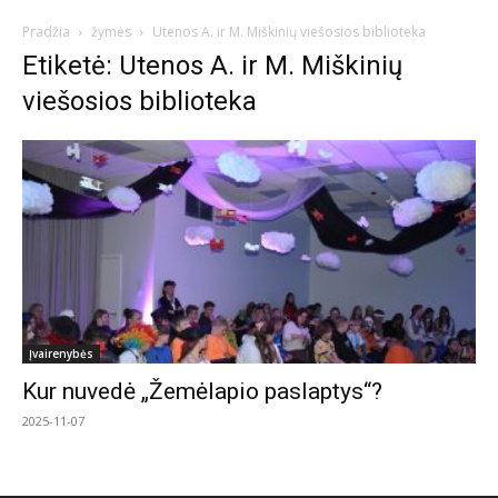
Pradžia
žymės
Utenos A. ir M. Miškinių viešosios biblioteka
Etiketė: Utenos A. ir M. Miškinių
viešosios biblioteka
Įvairenybės
Kur nuvedė „Žemėlapio paslaptys“?
2025-11-07