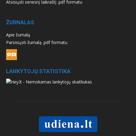
Atsisiųsti senesnį laikraštį .pdf formatu
ŽURNALAS
Apie žurnalą
Parsisiųsti žurnalą .pdf formatu
LANKYTOJŲ STATISTIKA