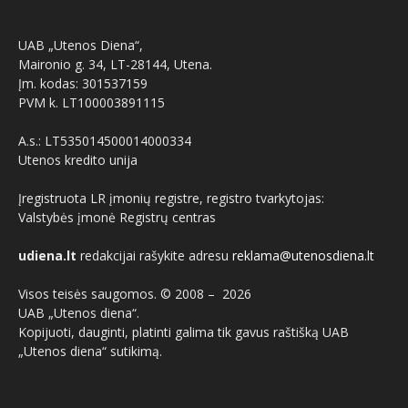
UAB „Utenos Diena“,
Maironio g. 34, LT-28144, Utena.
Įm. kodas: 301537159
PVM k. LT100003891115
A.s.: LT535014500014000334
Utenos kredito unija
Įregistruota LR įmonių registre, registro tvarkytojas:
Valstybės įmonė Registrų centras
udiena.lt
redakcijai rašykite adresu
reklama@utenosdiena.lt
Visos teisės saugomos. © 2008 –
2026
UAB „Utenos diena“.
Kopijuoti, dauginti, platinti galima tik gavus raštišką UAB
„Utenos diena“ sutikimą.