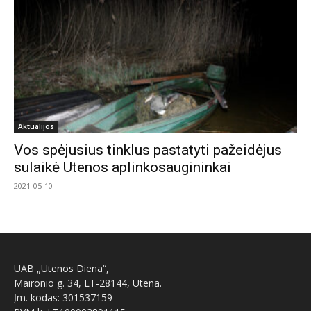
Aktualijos
Vos spėjusius tinklus pastatyti pažeidėjus
sulaikė Utenos aplinkosaugininkai
2021-05-10
UAB „Utenos Diena“,
Maironio g. 34, LT-28144, Utena.
Įm. kodas: 301537159