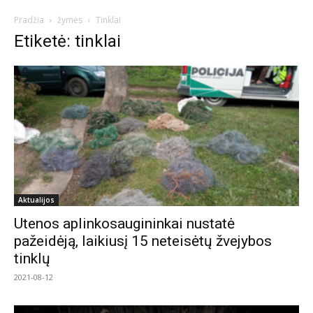
Pradžia
žymės
Tinklai
Etiketė: tinklai
Aktualijos
Utenos aplinkosaugininkai nustatė
pažeidėją, laikiusį 15 neteisėtų žvejybos
tinklų
2021-08-12