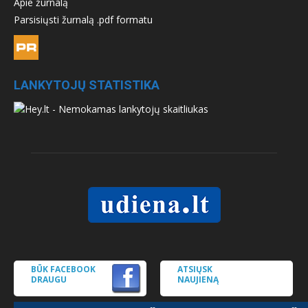
Apie žurnalą
Parsisiųsti žurnalą .pdf formatu
LANKYTOJŲ STATISTIKA
BŪK FACEBOOK
ATSIŲSK
DRAUGU
NAUJIENĄ