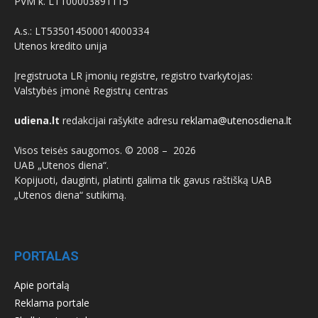
PVM k. LT100003891115
A.s.: LT535014500014000334
Utenos kredito unija
Įregistruota LR įmonių registre, registro tvarkytojas:
Valstybės įmonė Registrų centras
udiena.lt
redakcijai rašykite adresu
reklama@utenosdiena.lt
Visos teisės saugomos. © 2008 –
2026
UAB „Utenos diena“.
Kopijuoti, dauginti, platinti galima tik gavus raštišką UAB
„Utenos diena“ sutikimą.
PORTALAS
Apie portalą
Reklama portale