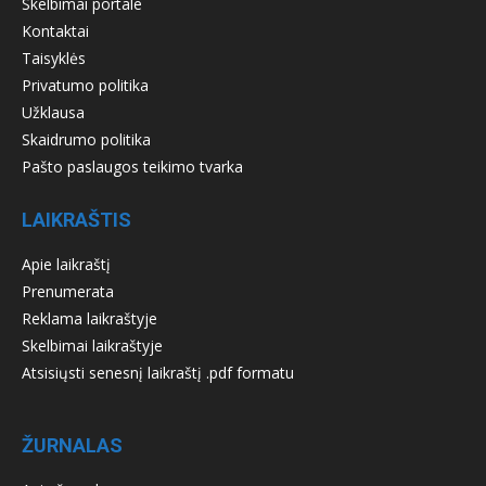
Skelbimai portale
Kontaktai
Taisyklės
Privatumo politika
Užklausa
Skaidrumo politika
Pašto paslaugos teikimo tvarka
LAIKRAŠTIS
Apie laikraštį
Prenumerata
Reklama laikraštyje
Skelbimai laikraštyje
Atsisiųsti senesnį laikraštį .pdf formatu
ŽURNALAS