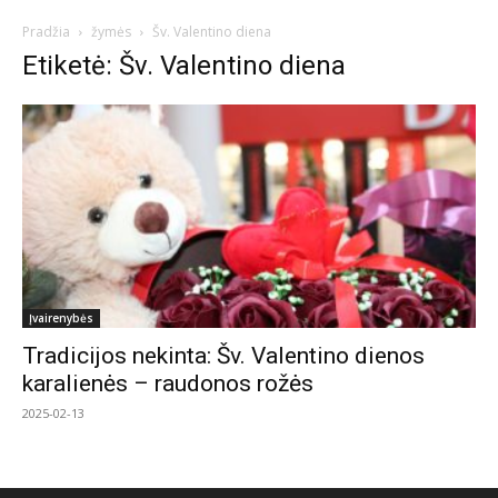
Pradžia
žymės
Šv. Valentino diena
Etiketė: Šv. Valentino diena
Įvairenybės
Tradicijos nekinta: Šv. Valentino dienos
karalienės – raudonos rožės
2025-02-13