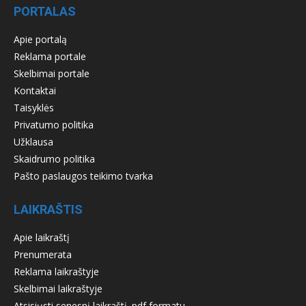
PORTALAS
Apie portalą
Reklama portale
Skelbimai portale
Kontaktai
Taisyklės
Privatumo politika
Užklausa
Skaidrumo politika
Pašto paslaugos teikimo tvarka
LAIKRAŠTIS
Apie laikraštį
Prenumerata
Reklama laikraštyje
Skelbimai laikraštyje
Atsisiųsti senesnį laikraštį .pdf formatu