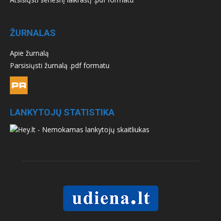
ŽURNALAS
Apie žurnalą
Parsisiųsti žurnalą .pdf formatu
LANKYTOJŲ STATISTIKA