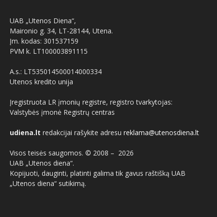
UAB „Utenos Diena“,
Maironio g. 34, LT-28144, Utena.
Įm. kodas: 301537159
PVM k. LT100003891115
A.s.: LT535014500014000334
Utenos kredito unija
Įregistruota LR įmonių registre, registro tvarkytojas:
Valstybės įmonė Registrų centras
udiena.lt
redakcijai rašykite adresu
reklama@utenosdiena.lt
Visos teisės saugomos. © 2008 –
2026
UAB „Utenos diena“.
Kopijuoti, dauginti, platinti galima tik gavus raštišką UAB
„Utenos diena“ sutikimą.