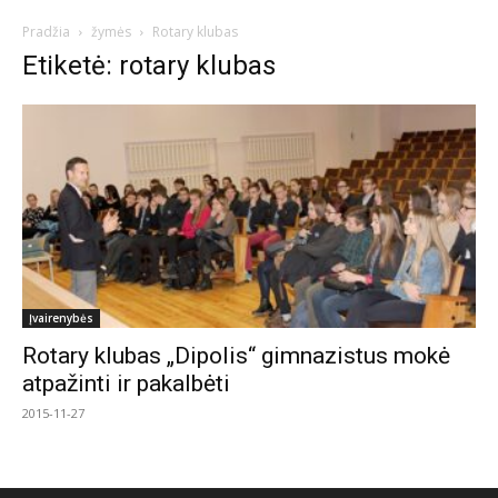
Pradžia
žymės
Rotary klubas
Etiketė: rotary klubas
Įvairenybės
Rotary klubas „Dipolis“ gimnazistus mokė
atpažinti ir pakalbėti
2015-11-27