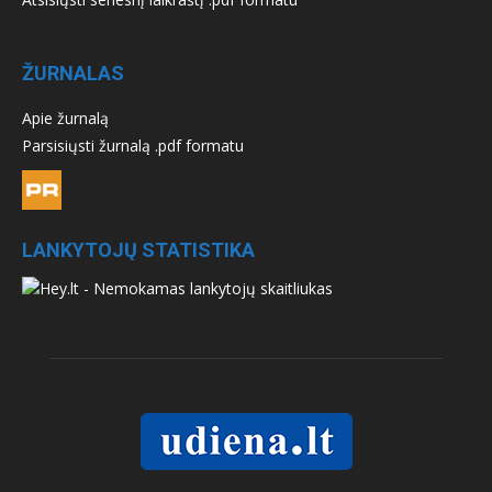
ŽURNALAS
Apie žurnalą
Parsisiųsti žurnalą .pdf formatu
LANKYTOJŲ STATISTIKA