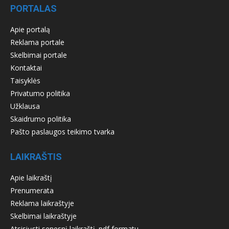
PORTALAS
Apie portalą
Reklama portale
Skelbimai portale
Kontaktai
Taisyklės
Privatumo politika
Užklausa
Skaidrumo politika
Pašto paslaugos teikimo tvarka
LAIKRAŠTIS
Apie laikraštį
Prenumerata
Reklama laikraštyje
Skelbimai laikraštyje
Atsisiųsti senesnį laikraštį .pdf formatu