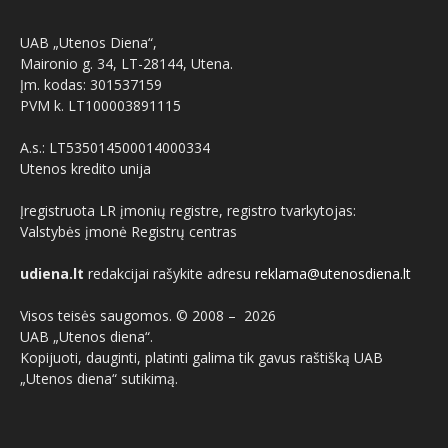
UAB „Utenos Diena“,
Maironio g. 34, LT-28144, Utena.
Įm. kodas: 301537159
PVM k. LT100003891115
A.s.: LT535014500014000334
Utenos kredito unija
Įregistruota LR įmonių registre, registro tvarkytojas:
Valstybės įmonė Registrų centras
udiena.lt
redakcijai rašykite adresu
reklama@utenosdiena.lt
Visos teisės saugomos. © 2008 –
2026
UAB „Utenos diena“.
Kopijuoti, dauginti, platinti galima tik gavus raštišką UAB
„Utenos diena“ sutikimą.