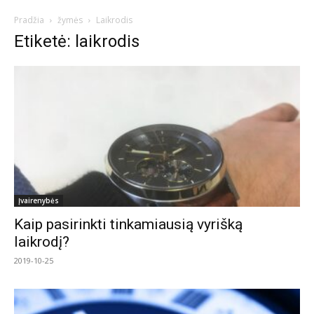
Pradžia
žymės
Laikrodis
Etiketė: laikrodis
Įvairenybės
Kaip pasirinkti tinkamiausią vyrišką
laikrodį?
2019-10-25