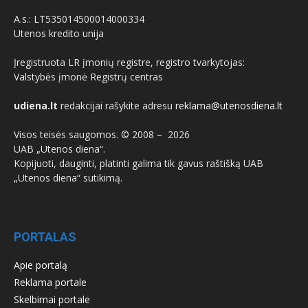
A.s.: LT535014500014000334
Utenos kredito unija
Įregistruota LR įmonių registre, registro tvarkytojas:
Valstybės įmonė Registrų centras
udiena.lt
redakcijai rašykite adresu
reklama@utenosdiena.lt
Visos teisės saugomos. © 2008 –
2026
UAB „Utenos diena“.
Kopijuoti, dauginti, platinti galima tik gavus raštišką UAB
„Utenos diena“ sutikimą.
PORTALAS
Apie portalą
Reklama portale
Skelbimai portale