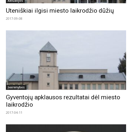
Aktualijos
Uteniškiai ilgisi miesto laikrodžio dūžių
2017-09-08
Įvairenybės
Gyventojų apklausos rezultatai dėl miesto
laikrodžio
2017-04-11