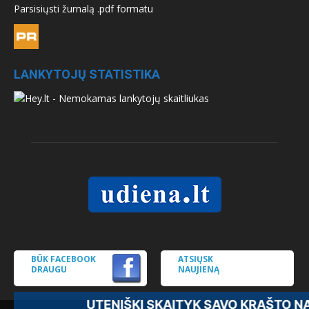
Parsisiųsti žurnalą .pdf formatu
LANKYTOJŲ STATISTIKA
BŪK FACEBOOK
ATSIŲSK
DRAUGU
NAUJIENĄ
UTENIŠKI SKAITYK SAVO KRAŠTO NA