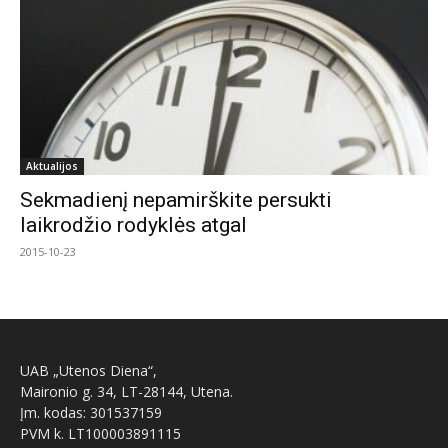
Aktualijos
Sekmadienį nepamirškite persukti
laikrodžio rodyklės atgal
2015-10-23
UAB „Utenos Diena“,
Maironio g. 34, LT-28144, Utena.
Įm. kodas: 301537159
PVM k. LT100003891115