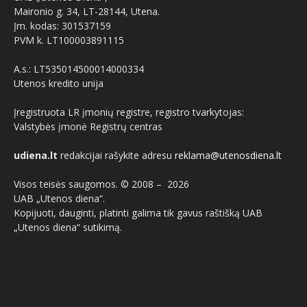
Maironio g. 34, LT-28144, Utena.
Įm. kodas: 301537159
PVM k. LT100003891115
A.s.: LT535014500014000334
Utenos kredito unija
Įregistruota LR įmonių registre, registro tvarkytojas:
Valstybės įmonė Registrų centras
udiena.lt
redakcijai rašykite adresu
reklama@utenosdiena.lt
Visos teisės saugomos. © 2008 –
2026
UAB „Utenos diena“.
Kopijuoti, dauginti, platinti galima tik gavus raštišką UAB
„Utenos diena“ sutikimą.