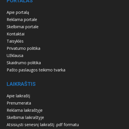
PORTALAS
Apie portalą
Reklama portale
Skelbimai portale
Kontaktai
Taisyklės
Privatumo politika
Užklausa
Skaidrumo politika
Pašto paslaugos teikimo tvarka
LAIKRAŠTIS
Apie laikraštį
Prenumerata
Reklama laikraštyje
Skelbimai laikraštyje
Atsisiųsti senesnį laikraštį .pdf formatu