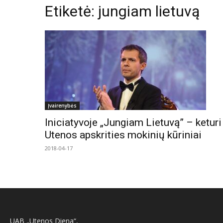
Etiketė: jungiam lietuvą
Įvairenybės
Iniciatyvoje „Jungiam Lietuvą” – keturi
Utenos apskrities mokinių kūriniai
2018-04-17
UAB „Utenos Diena“,