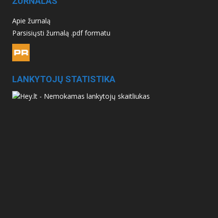
ŽURNALAS
Apie žurnalą
Parsisiųsti žurnalą .pdf formatu
LANKYTOJŲ STATISTIKA