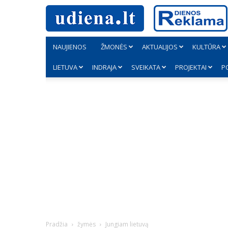
NAUJIENOS
ŽMONĖS
AKTUALIJOS
KULTŪRA
LIETUVA
INDRAJA
SVEIKATA
PROJEKTAI
P
Pradžia
žymės
Jungiam lietuvą