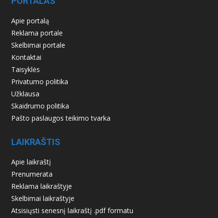
PORTALAS
Apie portalą
Reklama portale
Skelbimai portale
Kontaktai
Taisyklės
Privatumo politika
Užklausa
Skaidrumo politika
Pašto paslaugos teikimo tvarka
LAIKRAŠTIS
Apie laikraštį
Prenumerata
Reklama laikraštyje
Skelbimai laikraštyje
Atsisiųsti senesnį laikraštį .pdf formatu