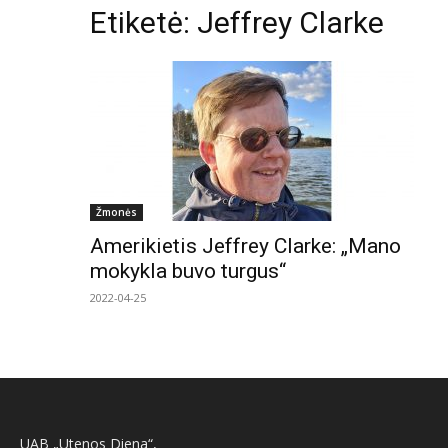
Etiketė: Jeffrey Clarke
Žmonės
Amerikietis Jeffrey Clarke: „Mano
mokykla buvo turgus“
2022-04-25
UAB „Utenos Diena“,