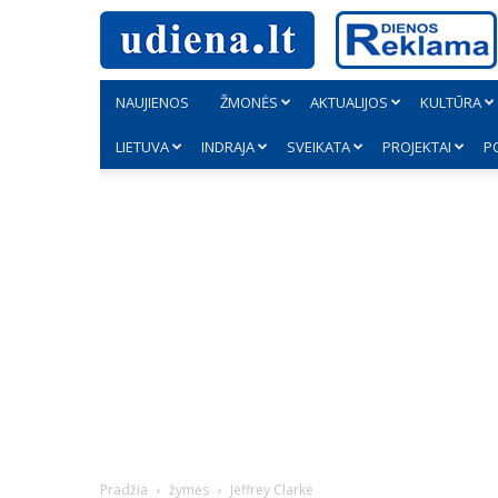
NAUJIENOS
ŽMONĖS
AKTUALIJOS
KULTŪRA
LIETUVA
INDRAJA
SVEIKATA
PROJEKTAI
P
Pradžia
žymės
Jeffrey Clarke