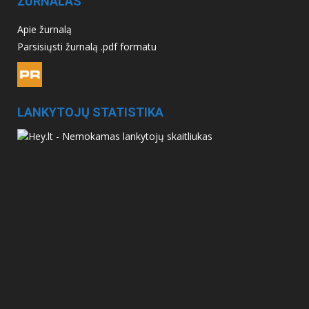
ŽURNALAS
Apie žurnalą
Parsisiųsti žurnalą .pdf formatu
LANKYTOJŲ STATISTIKA