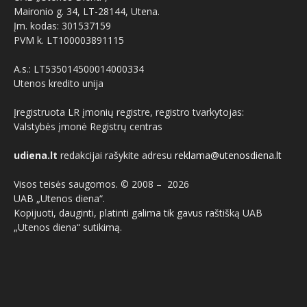
Maironio g. 34, LT-28144, Utena.
Įm. kodas: 301537159
PVM k. LT100003891115
A.s.: LT535014500014000334
Utenos kredito unija
Įregistruota LR įmonių registre, registro tvarkytojas:
Valstybės įmonė Registrų centras
udiena.lt
redakcijai rašykite adresu
reklama@utenosdiena.lt
Visos teisės saugomos. © 2008 –
2026
UAB „Utenos diena“.
Kopijuoti, dauginti, platinti galima tik gavus raštišką UAB
„Utenos diena“ sutikimą.