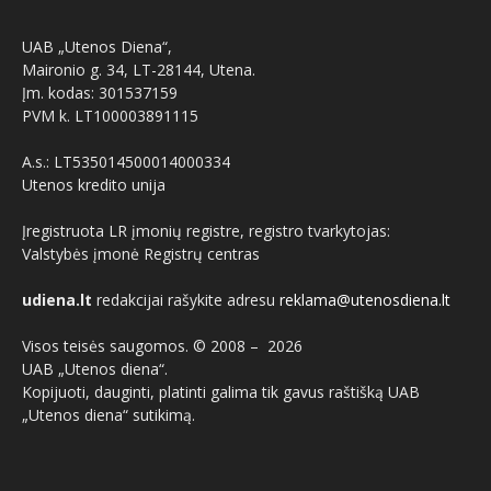
UAB „Utenos Diena“,
Maironio g. 34, LT-28144, Utena.
Įm. kodas: 301537159
PVM k. LT100003891115
A.s.: LT535014500014000334
Utenos kredito unija
Įregistruota LR įmonių registre, registro tvarkytojas:
Valstybės įmonė Registrų centras
udiena.lt
redakcijai rašykite adresu
reklama@utenosdiena.lt
Visos teisės saugomos. © 2008 –
2026
UAB „Utenos diena“.
Kopijuoti, dauginti, platinti galima tik gavus raštišką UAB
„Utenos diena“ sutikimą.