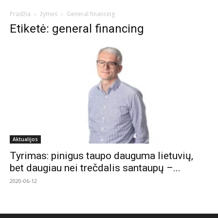
Pradžia
žymės
General financing
Etiketė: general financing
Aktualijos
Tyrimas: pinigus taupo dauguma lietuvių,
bet daugiau nei trečdalis santaupų –...
2020-06-12