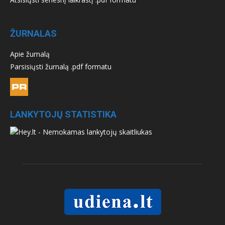
ŽURNALAS
Apie žurnalą
Parsisiųsti žurnalą .pdf formatu
LANKYTOJŲ STATISTIKA