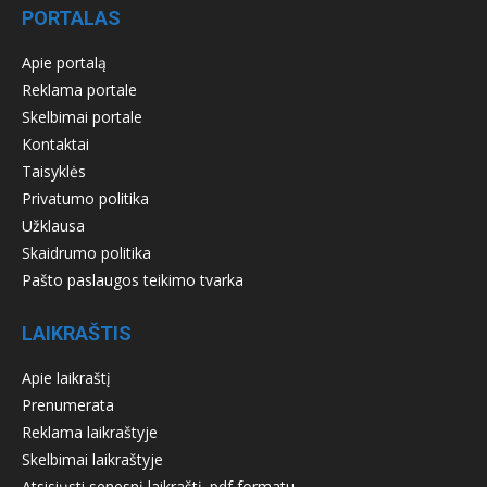
PORTALAS
Apie portalą
Reklama portale
Skelbimai portale
Kontaktai
Taisyklės
Privatumo politika
Užklausa
Skaidrumo politika
Pašto paslaugos teikimo tvarka
LAIKRAŠTIS
Apie laikraštį
Prenumerata
Reklama laikraštyje
Skelbimai laikraštyje
Atsisiųsti senesnį laikraštį .pdf formatu