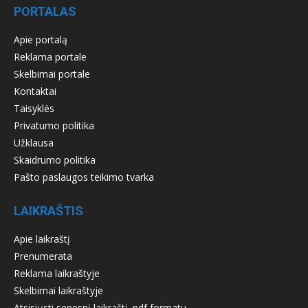
PORTALAS
Apie portalą
Reklama portale
Skelbimai portale
Kontaktai
Taisyklės
Privatumo politika
Užklausa
Skaidrumo politika
Pašto paslaugos teikimo tvarka
LAIKRAŠTIS
Apie laikraštį
Prenumerata
Reklama laikraštyje
Skelbimai laikraštyje
Atsisiųsti senesnį laikraštį .pdf formatu