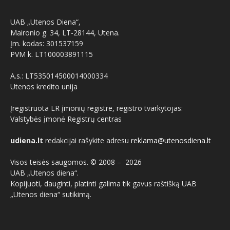
UAB „Utenos Diena“,
Maironio g. 34, LT-28144, Utena.
Įm. kodas: 301537159
PVM k. LT100003891115
A.s.: LT535014500014000334
Utenos kredito unija
Įregistruota LR įmonių registre, registro tvarkytojas:
Valstybės įmonė Registrų centras
udiena.lt
redakcijai rašykite adresu
reklama@utenosdiena.lt
Visos teisės saugomos. © 2008 –
2026
UAB „Utenos diena“.
Kopijuoti, dauginti, platinti galima tik gavus raštišką UAB
„Utenos diena“ sutikimą.