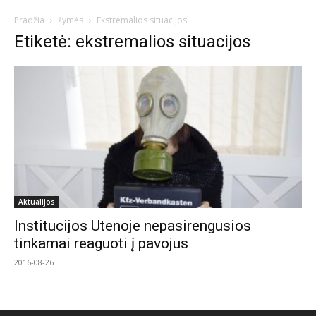
Pradžia
žymės
Ekstremalios situacijos
Etiketė: ekstremalios situacijos
Aktualijos
Institucijos Utenoje nepasirengusios
tinkamai reaguoti į pavojus
2016-08-26