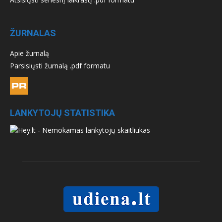
ŽURNALAS
Apie žurnalą
Parsisiųsti žurnalą .pdf formatu
LANKYTOJŲ STATISTIKA