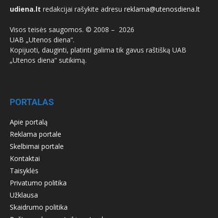
udiena.lt
redakcijai rašykite adresu
reklama@utenosdiena.lt
Visos teisės saugomos. © 2008 –
2026
UAB „Utenos diena“.
Kopijuoti, dauginti, platinti galima tik gavus raštišką UAB
„Utenos diena“ sutikimą.
PORTALAS
Apie portalą
Reklama portale
Skelbimai portale
Kontaktai
Taisyklės
Privatumo politika
Užklausa
Skaidrumo politika