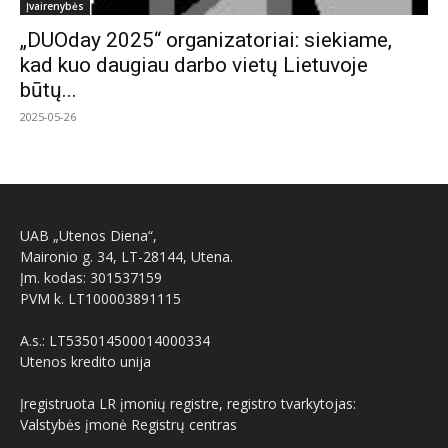
Įvairenybės
„DUOday 2025“ organizatoriai: siekiame,
kad kuo daugiau darbo vietų Lietuvoje
būtų...
2025-05-26
UAB „Utenos Diena“,
Maironio g. 34, LT-28144, Utena.
Įm. kodas: 301537159
PVM k. LT100003891115
A.s.: LT535014500014000334
Utenos kredito unija
Įregistruota LR įmonių registre, registro tvarkytojas:
Valstybės įmonė Registrų centras