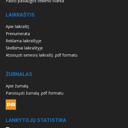
Pašto paslaugos teikimo tvarka
LAIKRAŠTIS
Apie laikraštį
Prenumerata
Reklama laikraštyje
Skelbimai laikraštyje
Atsisiųsti senesnį laikraštį .pdf formatu
ŽURNALAS
Apie žurnalą
Parsisiųsti žurnalą .pdf formatu
LANKYTOJŲ STATISTIKA