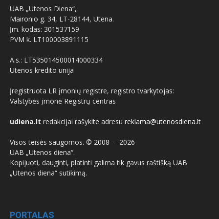
UAB „Utenos Diena“,
Maironio g. 34, LT-28144, Utena.
Įm. kodas: 301537159
PVM k. LT100003891115
A.s.: LT535014500014000334
Utenos kredito unija
Įregistruota LR įmonių registre, registro tvarkytojas:
Valstybės įmonė Registrų centras
udiena.lt
redakcijai rašykite adresu
reklama@utenosdiena.lt
Visos teisės saugomos. © 2008 –
2026
UAB „Utenos diena“.
Kopijuoti, dauginti, platinti galima tik gavus raštišką UAB
„Utenos diena“ sutikimą.
PORTALAS