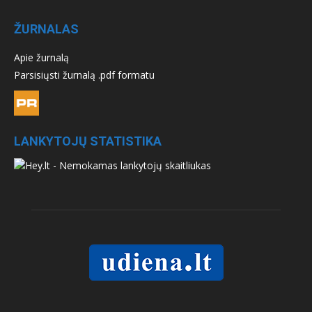
ŽURNALAS
Apie žurnalą
Parsisiųsti žurnalą .pdf formatu
LANKYTOJŲ STATISTIKA