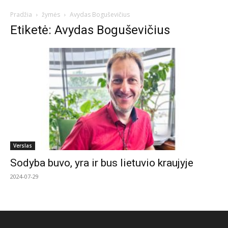
Pradžia
žymės
Avydas Boguševičius
Etiketė: Avydas Boguševičius
Verslas
Sodyba buvo, yra ir bus lietuvio kraujyje
2024-07-29