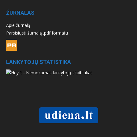
ŽURNALAS
Apie žurnalą
Parsisiųsti žurnalą .pdf formatu
LANKYTOJŲ STATISTIKA