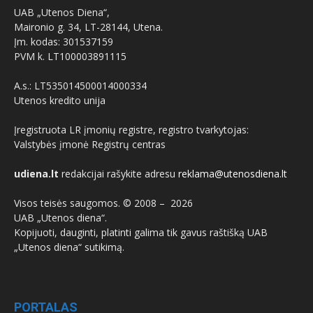
UAB „Utenos Diena“,
Maironio g. 34, LT-28144, Utena.
Įm. kodas: 301537159
PVM k. LT100003891115
A.s.: LT535014500014000334
Utenos kredito unija
Įregistruota LR įmonių registre, registro tvarkytojas:
Valstybės įmonė Registrų centras
udiena.lt
redakcijai rašykite adresu
reklama@utenosdiena.lt
Visos teisės saugomos. © 2008 –
2026
UAB „Utenos diena“.
Kopijuoti, dauginti, platinti galima tik gavus raštišką UAB
„Utenos diena“ sutikimą.
PORTALAS