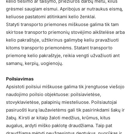
kelio tiesimo ar taisymo, priežiūros darbų metu, kilus
grėsmei saugiam eismui. Apribojus ar nutraukus eismą,
keliuose pastatomi atitinkami kelio ženklai.
Statyti transporto priemones miškuose galima tik tam
skirtose transporto priemonių stovėjimo aikštelėse arba
kelio pakraštyje, užtikrinus galimybę keliu pravažiuoti
kitoms transporto priemonėms. Statant transporto
priemonę kelio pakraštyje, reikia vengti užvažiuoti ant
samanų, kerpių, uogienojų.
Poilsiavimas
Apsistoti poilsiui miškuose galima tik įrengtuose viešojo
naudojimo poilsio objektuose: poilsiavietėse,
stovyklavietėse, palapinių miesteliuose. Poilsiautojai
pasiruošti kurą laužavietėms gali tik pasirinkdami šakų ir
žabų. Kirsti ar kitaip žaloti medžius, krūmus, kitus
augalus, ardyti miško paklotę draudžiama. Taip pat
draudžiama mėtyti neužgesintus degtukus, nuorūkas ir