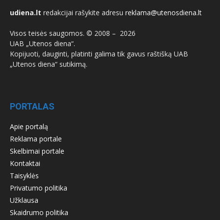
udiena.lt
redakcijai rašykite adresu
reklama@utenosdiena.lt
Visos teisės saugomos. © 2008 –
2026
UAB „Utenos diena“.
Kopijuoti, dauginti, platinti galima tik gavus raštišką UAB
„Utenos diena“ sutikimą.
PORTALAS
Apie portalą
Reklama portale
Skelbimai portale
Kontaktai
Taisyklės
Privatumo politika
Užklausa
Skaidrumo politika