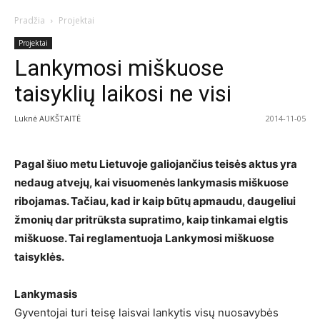
Pradžia
Projektai
Projektai
Lankymosi miškuose
taisyklių laikosi ne visi
Luknė AUKŠTAITĖ
2014-11-05
Pagal šiuo metu Lietuvoje galiojančius teisės aktus yra
nedaug atvejų, kai visuomenės lankymasis miškuose
ribojamas. Tačiau, kad ir kaip būtų apmaudu, daugeliui
žmonių dar pritrūksta supratimo, kaip tinkamai elgtis
miškuose. Tai reglamentuoja Lankymosi miškuose
taisyklės.
Lankymasis
Gyventojai turi teisę laisvai lankytis visų nuosavybės