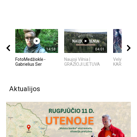
14:58
04:01
FotoMedžioklė -
Naujoji Vilnia |
Velykų aitvar
Gabrielius Ser
GRAŽIOJI LIETUVA
KARALIŲ P
Aktualijos