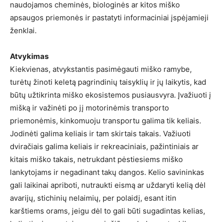
naudojamos cheminės, biologinės ar kitos miško
apsaugos priemonės ir pastatyti informaciniai įspėjamieji
ženklai.
Atvykimas
Kiekvienas, atvykstantis pasimėgauti miško ramybe,
turėtų žinoti keletą pagrindinių taisyklių ir jų laikytis, kad
būtų užtikrinta miško ekosistemos pusiausvyra. Įvažiuoti į
mišką ir važinėti po jį motorinėmis transporto
priemonėmis, kinkomuoju transportu galima tik keliais.
Jodinėti galima keliais ir tam skirtais takais. Važiuoti
dviračiais galima keliais ir rekreaciniais, pažintiniais ar
kitais miško takais, netrukdant pėstiesiems miško
lankytojams ir negadinant takų dangos. Kelio savininkas
gali laikinai apriboti, nutraukti eismą ar uždaryti kelią dėl
avarijų, stichinių nelaimių, per polaidį, esant itin
karštiems orams, jeigu dėl to gali būti sugadintas kelias,