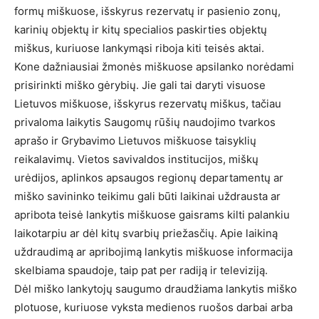
formų miškuose, išskyrus rezervatų ir pasienio zonų,
karinių objektų ir kitų specialios paskirties objektų
miškus, kuriuose lankymąsi riboja kiti teisės aktai.
Kone dažniausiai žmonės miškuose apsilanko norėdami
prisirinkti miško gėrybių. Jie gali tai daryti visuose
Lietuvos miškuose, išskyrus rezervatų miškus, tačiau
privaloma laikytis Saugomų rūšių naudojimo tvarkos
aprašo ir Grybavimo Lietuvos miškuose taisyklių
reikalavimų. Vietos savivaldos institucijos, miškų
urėdijos, aplinkos apsaugos regionų departamentų ar
miško savininko teikimu gali būti laikinai uždrausta ar
apribota teisė lankytis miškuose gaisrams kilti palankiu
laikotarpiu ar dėl kitų svarbių priežasčių. Apie laikiną
uždraudimą ar apribojimą lankytis miškuose informacija
skelbiama spaudoje, taip pat per radiją ir televiziją.
Dėl miško lankytojų saugumo draudžiama lankytis miško
plotuose, kuriuose vyksta medienos ruošos darbai arba