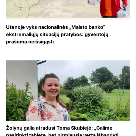
Utenoje vyks nacionalinės „Maisto banko“
ekstremaliųjų situacijų pratybos: gyventojų
prašoma neišsigąsti
Žolynų galią atradusi Toma Skubiejė: „Galime
pasirinkti tabletę, bet pirmiausia verta išbandyti