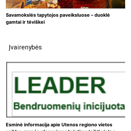
Savamokslės tapytojos paveiksluose – duoklė
gamtai ir tėviškei
Įvairenybės
Esminė informacija apie Utenos regiono vietos