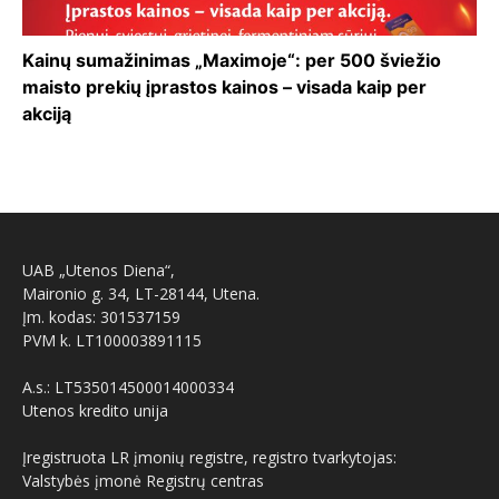
Kainų sumažinimas „Maximoje“: per 500 šviežio
maisto prekių įprastos kainos – visada kaip per
akciją
UAB „Utenos Diena“,
Maironio g. 34, LT-28144, Utena.
Įm. kodas: 301537159
PVM k. LT100003891115
A.s.: LT535014500014000334
Utenos kredito unija
Įregistruota LR įmonių registre, registro tvarkytojas:
Valstybės įmonė Registrų centras