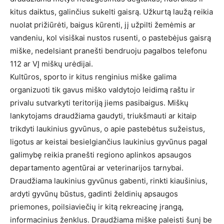
kitus daiktus, galinčius sukelti gaisrą. Užkurtą laužą reikia
nuolat prižiūrėti, baigus kūrenti, jį užpilti žemėmis ar
vandeniu, kol visiškai nustos rusenti, o pastebėjus gaisrą
miške, nedelsiant pranešti bendruoju pagalbos telefonu
112 ar VĮ miškų urėdijai.
Kultūros, sporto ir kitus renginius miške galima
organizuoti tik gavus miško valdytojo leidimą raštu ir
privalu sutvarkyti teritoriją jiems pasibaigus. Miškų
lankytojams draudžiama gaudyti, triukšmauti ar kitaip
trikdyti laukinius gyvūnus, o apie pastebėtus sužeistus,
ligotus ar keistai besielgiančius laukinius gyvūnus pagal
galimybę reikia pranešti regiono aplinkos apsaugos
departamento agentūrai ar veterinarijos tarnybai.
Draudžiama laukinius gyvūnus gabenti, rinkti kiaušinius,
ardyti gyvūnų būstus, gadinti želdinių apsaugos
priemones, poilsiaviečių ir kitą rekreacinę įrangą,
informacinius ženklus. Draudžiama miške paleisti šunį be