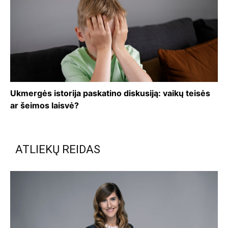
Ukmergės istorija paskatino diskusiją: vaikų teisės
ar šeimos laisvė?
ATLIEKŲ REIDAS