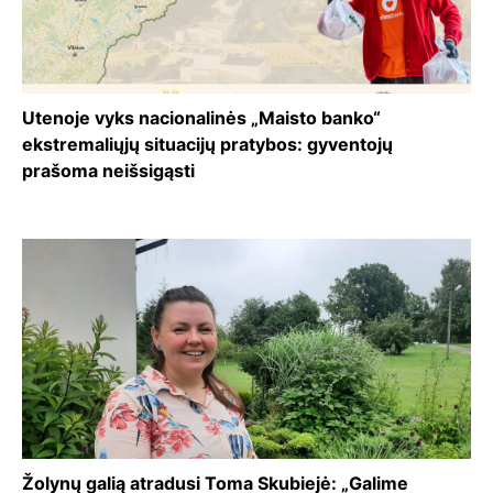
Utenoje vyks nacionalinės „Maisto banko“
ekstremaliųjų situacijų pratybos: gyventojų
prašoma neišsigąsti
Žolynų galią atradusi Toma Skubiejė: „Galime