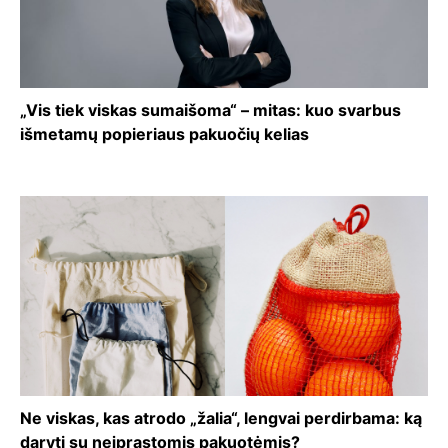
„Vis tiek viskas sumaišoma“ – mitas: kuo svarbus
išmetamų popieriaus pakuočių kelias
Ne viskas, kas atrodo „žalia“, lengvai perdirbama: ką
daryti su neįprastomis pakuotėmis?