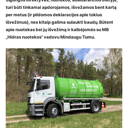
turi būti tinkamai apdorojamos, išvežamos bent kartą
per metus (ir pildomos deklaracijos apie tokius
išvežimus), nes kitaip galima sulaukti baudų. Būtent
apie nuotekas bei jų išvežimą ir kalbėjomės su MB
„Hidras nuotekos“ vadovu Mindaugu Tumu.