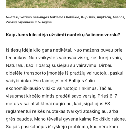
Nuotekų vežimo paslaugos teikiamos Rokiškio, Kupiškio, Anykščių, Utenos,
Zarasų rajonuose ir Visagine
Kaip Jums kilo idėja užsiimti nuotekų šalinimo verslu?
Iš tiesų idėja kilo gana netikėtai. Nuo mažens buvau prie
technikos. Nuo vaikystės vairavau viską, kas turėjo vairą.
Natūralu, kad ir darbą susiejau su vairavimu. Dirbau
didelėje transporto įmonėje iš pradžių vairuotoju, paskui
vadybininku. Esu laimėjęs net Baltijos šalių
ekonomiškiausio vilkiko vairuotojo rinkimus. Tačiau
visuomet kirbėjo mintis pradėti savo verslą. Prieš 6–7
metus visai atsitiktinai nugirdau, kad įsigaliojus ES
reglamentui reikės nuotekas tvarkyti atsakingiau, arba
grės baudos. Mano tėveliai gyvena kaime Rokiškio rajone.
Su jais pasikalbėjus išryškėjo problema, kad nėra kam