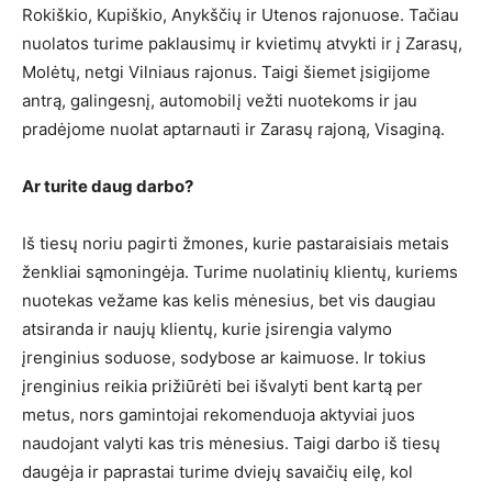
Rokiškio, Kupiškio, Anykščių ir Utenos rajonuose. Tačiau
nuolatos turime paklausimų ir kvietimų atvykti ir į Zarasų,
Molėtų, netgi Vilniaus rajonus. Taigi šiemet įsigijome
antrą, galingesnį, automobilį vežti nuotekoms ir jau
pradėjome nuolat aptarnauti ir Zarasų rajoną, Visaginą.
Ar turite daug darbo?
Iš tiesų noriu pagirti žmones, kurie pastaraisiais metais
ženkliai sąmoningėja. Turime nuolatinių klientų, kuriems
nuotekas vežame kas kelis mėnesius, bet vis daugiau
atsiranda ir naujų klientų, kurie įsirengia valymo
įrenginius soduose, sodybose ar kaimuose. Ir tokius
įrenginius reikia prižiūrėti bei išvalyti bent kartą per
metus, nors gamintojai rekomenduoja aktyviai juos
naudojant valyti kas tris mėnesius. Taigi darbo iš tiesų
daugėja ir paprastai turime dviejų savaičių eilę, kol