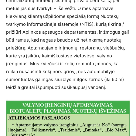
centralizuotų nuotekų sistemų, privalo bent kartą per
metus jas susitvarkyti – išsivežti. O mes aptarnavę
kiekvieną klientą užpildome specialią formą Nuotekų
tvarkymo informacinėje sistemoje (NTIS), kurią tikrina /
prižiūri Aplinkos apsaugos departamentas, ir žmogus gali
būti ramus, kad negaus baudos už netinkamą nuotekų
priežiūrą. Aptarnaujame ir įmonių, restoranų, viešbučių,
kurie yra įsikūrę kaimiškosiose vietovėse, valymo
įrenginius. Mus kviečiasi ir kelių remonto įmonės, kai
reikia nusausinti kokį nors griovį, nes automobilyje
sumontuotas galingas siurblys ir ilgos žarnos (iki 60 m)
leidžia greitai išpumpuoti susikaupusį vandenį.