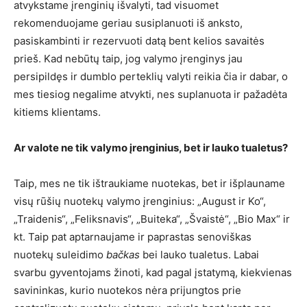
atvykstame įrenginių išvalyti, tad visuomet
rekomenduojame geriau susiplanuoti iš anksto,
pasiskambinti ir rezervuoti datą bent kelios savaitės
prieš. Kad nebūtų taip, jog valymo įrenginys jau
persipildęs ir dumblo perteklių valyti reikia čia ir dabar, o
mes tiesiog negalime atvykti, nes suplanuota ir pažadėta
kitiems klientams.
Ar valote ne tik valymo įrenginius, bet ir lauko tualetus?
Taip, mes ne tik ištraukiame nuotekas, bet ir išplauname
visų rūšių nuotekų valymo įrenginius: „August ir Ko“,
„Traidenis“, „Feliksnavis“, „Buiteka“, „Švaistė“, „Bio Max“ ir
kt. Taip pat aptarnaujame ir paprastas senoviškas
nuotekų suleidimo
bačkas
bei lauko tualetus. Labai
svarbu gyventojams žinoti, kad pagal įstatymą, kiekvienas
savininkas, kurio nuotekos nėra prijungtos prie