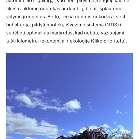
automobilio ir galingą „Karcher“ plovimo įrenginį, kad ne
tik ištrauktume nuotekas ar dumblą, bet ir išplautume
valymo įrenginius. Be to, reikia rūpintis rinkodara, vesti
buhalteriją, pildyti nuotekų išvežimo sistemą (NTIS) ir
sudėlioti optimalius maršrutus, kad nebūtų važiuojami
tušti kilometrai (ekonomija ir ekologija išliko prioritetu).