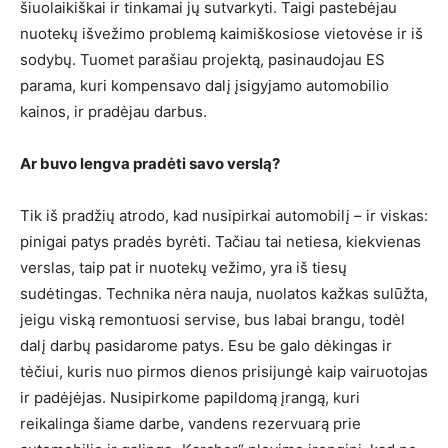
šiuolaikiškai ir tinkamai jų sutvarkyti. Taigi pastebėjau
nuotekų išvežimo problemą kaimiškosiose vietovėse ir iš
sodybų. Tuomet parašiau projektą, pasinaudojau ES
parama, kuri kompensavo dalį įsigyjamo automobilio
kainos, ir pradėjau darbus.
Ar buvo lengva pradėti savo verslą?
Tik iš pradžių atrodo, kad nusipirkai automobilį – ir viskas:
pinigai patys pradės byrėti. Tačiau tai netiesa, kiekvienas
verslas, taip pat ir nuotekų vežimo, yra iš tiesų
sudėtingas. Technika nėra nauja, nuolatos kažkas sulūžta,
jeigu viską remontuosi servise, bus labai brangu, todėl
dalį darbų pasidarome patys. Esu be galo dėkingas ir
tėčiui, kuris nuo pirmos dienos prisijungė kaip vairuotojas
ir padėjėjas. Nusipirkome papildomą įrangą, kuri
reikalinga šiame darbe, vandens rezervuarą prie