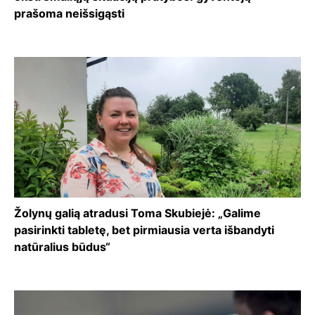
prašoma neišsigąsti
Žolynų galią atradusi Toma Skubiejė: „Galime
pasirinkti tabletę, bet pirmiausia verta išbandyti
natūralius būdus“