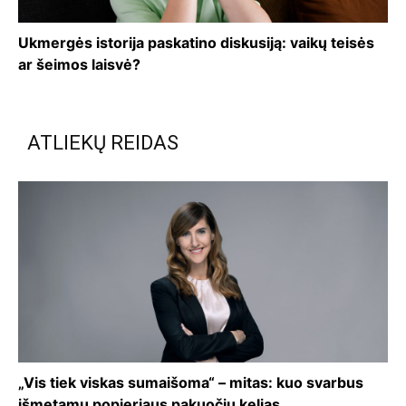
Ukmergės istorija paskatino diskusiją: vaikų teisės
ar šeimos laisvė?
ATLIEKŲ REIDAS
„Vis tiek viskas sumaišoma“ – mitas: kuo svarbus
išmetamų popieriaus pakuočių kelias