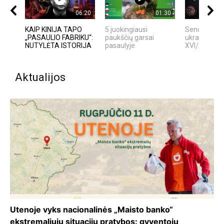
06:20
01:30
KAIP KINIJA TAPO
5 juokingiausi
Senoviniai
„PASAULIO FABRIKU“:
paukščių garsai
ukrainietiški
NUTYLĖTA ISTORIJA
pasaulyje
XVI⧸XVII amž
Aktualijos
Utenoje vyks nacionalinės „Maisto banko“
ekstremaliųjų situacijų pratybos: gyventojų