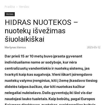
Pradžia
Verslas
Verslas
HIDRAS NUOTEKOS –
nuotekų išvežimas
šiuolaikiškai
Martynas Vainius
2025-05-12
Dar prieš 15 ar 10 metų buvo įprasta gyvenant
individualiame name ar sodyboje, kur nėra
centralizuotų vandentiekio ir nuotekų sistemų, jas
tvarkyti kaip kas sugalvoja. Vieni iškart įsirengdavo
nuotekų valymo įrenginius, kiti į žemę įkasdavo tiesiog
didelės talpos
bačkas
, dar kiti nuotekas kažkur
nelegaliai nuleisdavo. Dalis gyventojų iki šiol vis dar
naudojasi lauko tualetais. Kaip bebūtų, pagal Europos
Sąjungos direktyvas, nuotekos, susidarančios buityje,