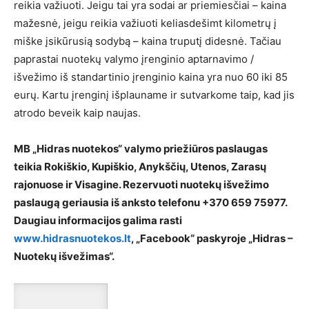
reikia važiuoti. Jeigu tai yra sodai ar priemiesčiai – kaina
mažesnė, jeigu reikia važiuoti keliasdešimt kilometrų į
miške įsikūrusią sodybą – kaina truputį didesnė. Tačiau
paprastai nuotekų valymo įrenginio aptarnavimo /
išvežimo iš standartinio įrenginio kaina yra nuo 60 iki 85
eurų. Kartu įrenginį išplauname ir sutvarkome taip, kad jis
atrodo beveik kaip naujas.
MB „Hidras nuotekos“ valymo priežiūros paslaugas
teikia Rokiškio, Kupiškio, Anykščių, Utenos, Zarasų
rajonuose ir Visagine. Rezervuoti nuotekų išvežimo
paslaugą geriausia iš anksto telefonu +370 659 75977.
Daugiau informacijos galima rasti
www.hidrasnuotekos.lt
, „Facebook“ paskyroje „Hidras –
Nuotekų išvežimas“.