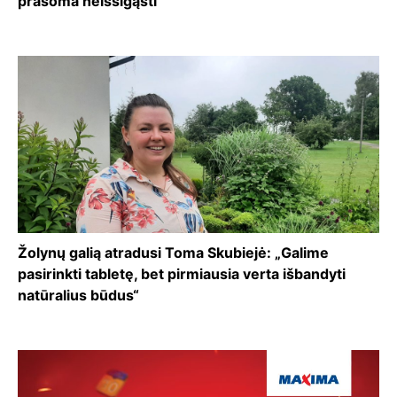
prašoma neišsigąsti
Žolynų galią atradusi Toma Skubiejė: „Galime
pasirinkti tabletę, bet pirmiausia verta išbandyti
natūralius būdus“