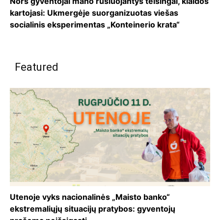
Nors gyventojai mano rūšiuojantys teisingai, klaidos
kartojasi: Ukmergėje suorganizuotas viešas
socialinis eksperimentas „Konteinerio krata“
Featured
Utenoje vyks nacionalinės „Maisto banko“
ekstremaliųjų situacijų pratybos: gyventojų