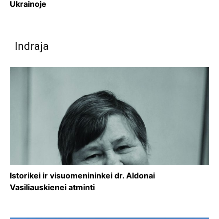
Ukrainoje
Indraja
Istorikei ir visuomenininkei dr. Aldonai
Vasiliauskienei atminti