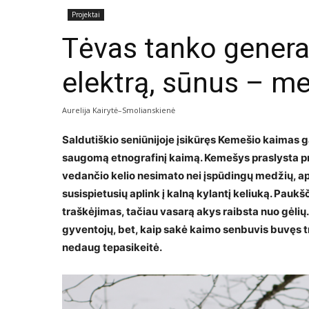
Projektai
Tėvas tanko gener
elektrą, sūnus – me
Aurelija Kairytė–Smolianskienė
Saldutiškio seniūnijoje įsikūręs Kemešio kaimas ga
saugomą etnografinį kaimą. Kemešys praslys­ta pro
vedančio kelio nesimato nei įspūdingų medžių, apka
susispietusių aplink į kalną kylan­tį keliuką. Pauk
traškėjimas, tačiau vasarą akys raibsta nuo gėli
gyventojų, bet, kaip sakė kaimo senbuvis buvęs t
nedaug tepasikeitė.