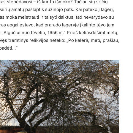
as stebėda­vosi – iš kur to išmoko? Tačiau šių sričių
įvairių amatų paslaptis sužinojo pats. Kai pateko į lagerį,
s moka meistrau­ti ir taisyti daiktus, tad nevary­davo su
Vyras apgailestavo, kad prarado lage­ryje įkalinto tėvo jam
: „Algučiui nuo tė­velio, 1956 m.“ Prieš keliasde­šimt metų,
­vęs tremtinys relikvijos neteko: „Po kelerių metų prašiau,
 padėti…“