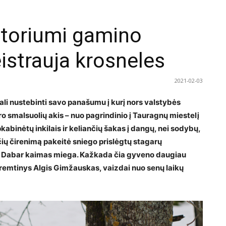
atoriumi gamino
istrauja krosneles
2021-02-03
li nustebinti savo panašumu į kurį nors valsty­bės
 smalsuolių akis – nuo pagrindinio į Taura­gnų miestelį
binėtų inkilais ir keliančių šakas į dan­gų, nei sodybų,
ščių čirenimą pakeitė sniego prislėg­tų stagarų
ų. Dabar kaimas miega. Kažkada čia gyve­no daugiau
remtinys Algis Gimžauskas, vaizdai nuo senų laikų