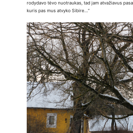
rodydavo tėvo nuotrau­kas, tad jam atvažiavus pasa­
kuris pas mus atvyko Sibire…“