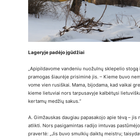
Lageryje padėjo įgūdžiai
„Apipildavome vandeniu nuožulnų sklepelio stogą i
pramogas šiaurėje prisiminė jis. – Kieme buvo ne
vome vien rusiškai. Mama, bi­jodama, kad vaikai grei
kieme lietuviai nors tarpusavyje kalbėtųsi lietu­viš
kertamų medžių sakus.“
A. Gimžauskas daugiau pa­pasakojo apie tėvą – jis 
atlik­ti. Nors pasigamintas radi­jo imtuvas pastūmėjo
pravertė: „Jis buvo smulkių daiktų meistru; taisyda