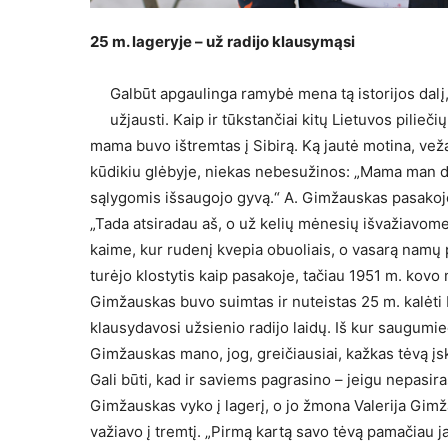
25 m. lageryje – už radijo klausymąsi
Galbūt apgaulinga ramybė mena tą istorijos dalį, k
užjausti. Kaip ir tūkstančiai kitų Lietu­vos pilie
mama buvo ištremtas į Sibirą. Ką jautė motina, veža­
kūdikiu glėbyje, niekas nebe­sužinos: „Mama man d
sąlygomis išsaugo­jo gyvą.“ A. Gimžauskas pasa­kojo,
„Tada atsiradau aš, o už kelių mėne­sių išvažiavome
kaime, kur rudenį kvepia obuoliais, o vasarą namų
turė­jo klostytis kaip pasakoje, ta­čiau 1951 m. ko
Gimžauskas buvo suimtas ir nuteistas 25 m. kalė­ti R
klausyda­vosi užsienio radijo laidų. Iš kur saugumieč
Gimžauskas mano, jog, greičiausiai, kažkas tėvą įsku
Gali būti, kad ir saviems pagrasino – jei­gu nepasiraš
Gimžauskas vyko į la­gerį, o jo žmona Valerija Gim
važiavo į tremtį. „Pirmą kartą savo tėvą pamačiau