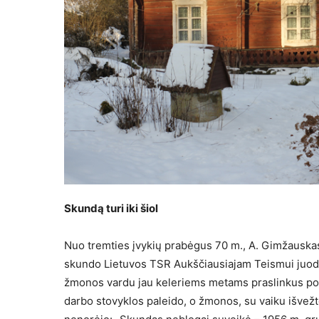
Skundą turi iki šiol
Nuo tremties įvykių pra­bėgus 70 m., A. Gimžaus­kas
skundo Lietuvos TSR Aukš­čiausiajam Teismui juodr
žmo­nos vardu jau keleriems me­tams praslinkus po St
darbo sto­vyklos paleido, o žmonos, su vaiku išvežtos