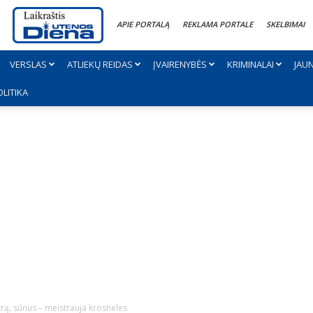
APIE PORTALĄ
REKLAMA PORTALE
SKELBIMAI
VERSLAS
ATLIEKŲ REIDAS
ĮVAIRENYBĖS
KRIMINALAI
JAU
OLITIKA
rą, sūnus – meistrauja krosneles