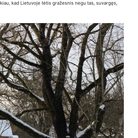
kiau, kad Lietuvoje tėtis gražes­nis negu tas, suvargęs,