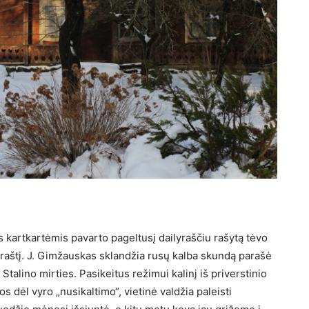
 kartkartėmis pavarto pa­geltusį dailyraščiu rašytą tėvo
aš­tį. J. Gimžauskas sklandžia rusų kalba skundą parašė
alino mirties. Pasikeitus režimui ka­linį iš priverstinio
 dėl vyro „nusi­kaltimo“, vietinė valdžia pa­leisti