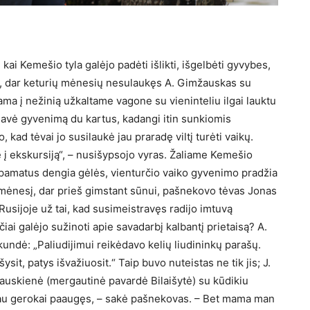
ai Ke­mešio tyla galėjo padėti išlik­ti, išgelbėti gyvybes,
čių, dar keturių mėne­sių nesulaukęs A. Gimžaus­kas su
ma į nežinią užkaltame vago­ne su vieninteliu ilgai lauktu
avė gy­venimą du kartus, kadangi itin sunkiomis
 kad tėvai jo susilaukė jau praradę viltį turėti vaikų.
 į ekskursiją“, – nusišypsojo vyras. Žaliame Ke­mešio
 pa­matus dengia gėlės, vienturčio vaiko gyvenimo pradžia
vo mėnesį, dar prieš gimstant sūnui, pašnekovo tėvas Jonas
usijoje už tai, kad susimeis­travęs radijo imtuvą
iai galėjo sužinoti apie savadarbį kalbantį prietai­są? A.
n­dė: „Paliudijimui reikėdavo ke­lių liudininkų parašų.
ysit, patys išva­žiuosit.“ Taip buvo nuteistas ne tik jis; J.
­žauskienė (mergautinė pavardė Bilaišytė) su kūdikiu
 jau gerokai paaugęs, – sakė pašnekovas. – Bet mama man