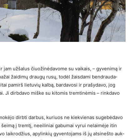
r jam užšalus čiuožinėdavome su vai­kais, – gyvenimą ir
mažai žaidimų draugų rusų, todėl žaisdami bendrauda­
tai pa­mirš lietuvių kalbą, bardavosi ir prašydavo, jog
kai. Ji dirbdavo miške su ki­tomis tremtinėmis – rinkdavo
mo­kėjo dirbti darbus, kuriuos ne kiekvienas sugebėdavo
 šeimą į tremtį, neeiliniai gabumai vy­rui nelaimėje itin
vo laikrodžius, apylinkių gyventojams iš jų atsinešto auk­