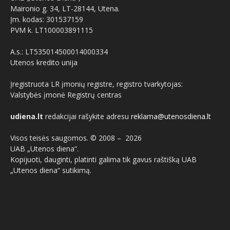
Maironio g. 34, LT-28144, Utena.
Įm. kodas: 301537159
PVM k. LT100003891115
A.s.: LT535014500014000334
Utenos kredito unija
Įregistruota LR įmonių registre, registro tvarkytojas:
Valstybės įmonė Registrų centras
udiena.lt
redakcijai rašykite adresu
reklama@utenosdiena.lt
Visos teisės saugomos. © 2008 –
2026
UAB „Utenos diena“.
Kopijuoti, dauginti, platinti galima tik gavus raštišką UAB
„Utenos diena“ sutikimą.