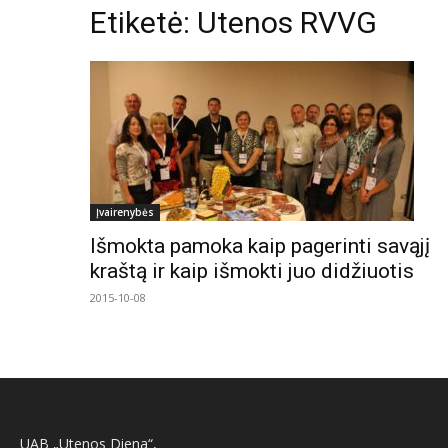
Etiketė: Utenos RVVG
Įvairenybės
Išmokta pamoka kaip pagerinti savąjį
kraštą ir kaip išmokti juo didžiuotis
2015-10-08
UAB „Utenos Diena“,