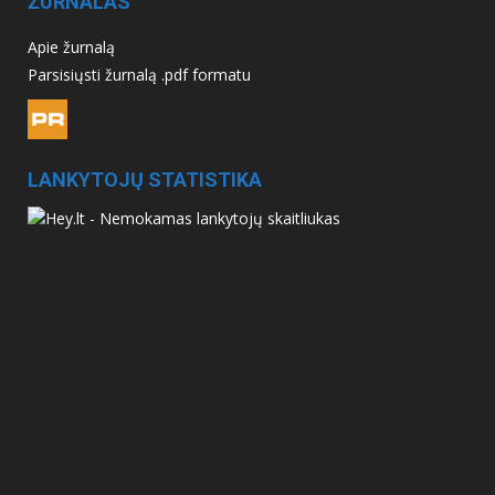
ŽURNALAS
Apie žurnalą
Parsisiųsti žurnalą .pdf formatu
LANKYTOJŲ STATISTIKA