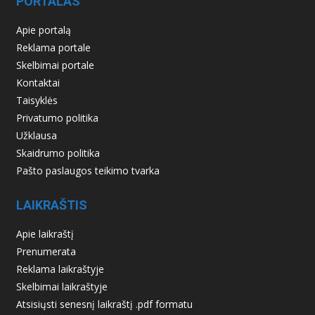
PORTALAS
Apie portalą
Reklama portale
Skelbimai portale
Kontaktai
Taisyklės
Privatumo politika
Užklausa
Skaidrumo politika
Pašto paslaugos teikimo tvarka
LAIKRAŠTIS
Apie laikraštį
Prenumerata
Reklama laikraštyje
Skelbimai laikraštyje
Atsisiųsti senesnį laikraštį .pdf formatu