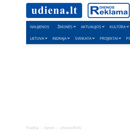
NAUJIENOS
ŽMONĖS
AKTUALIJOS
KULTŪRA
LIETUVA
INDRAJA
SVEIKATA
PROJEKTAI
P
Pradžia
žymės
Utenos RVVG