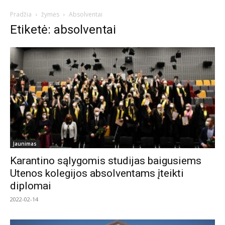
Pradžia
žymės
Absolventai
Etiketė: absolventai
Jaunimas
Karantino sąlygomis studijas baigusiems
Utenos kolegijos absolventams įteikti
diplomai
2022-02-14