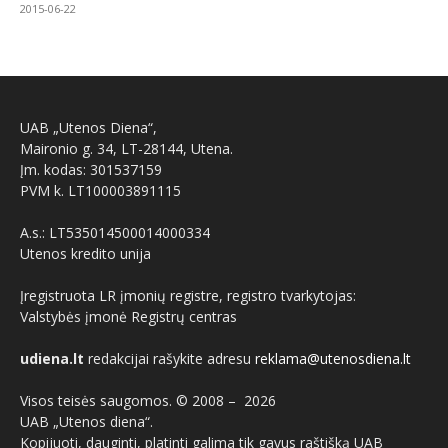
2015-06-22
UAB „Utenos Diena“,
Maironio g. 34, LT-28144, Utena.
Įm. kodas: 301537159
PVM k. LT100003891115
A.s.: LT535014500014000334
Utenos kredito unija
Įregistruota LR įmonių registre, registro tvarkytojas:
Valstybės įmonė Registrų centras
udiena.lt
redakcijai rašykite adresu
reklama@utenosdiena.lt
Visos teisės saugomos. © 2008 –
2026
UAB „Utenos diena“.
Kopijuoti, dauginti, platinti galima tik gavus raštišką UAB