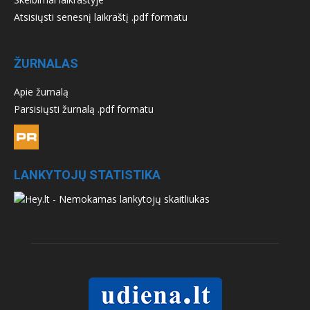
Atsisiųsti senesnį laikraštį .pdf formatu
ŽURNALAS
Apie žurnalą
Parsisiųsti žurnalą .pdf formatu
LANKYTOJŲ STATISTIKA