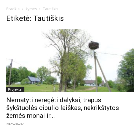
Pradžia
žymės
Tautiškis
Etiketė: Tautiškis
Projektai
Nematyti neregėti dalykai, trapus
šykštuolės cibulio laiškas, nekrikštytos
žemės monai ir...
2025-06-02