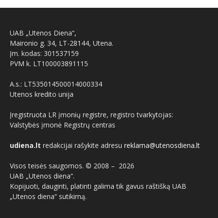
UAB „Utenos Diena“,
Maironio g. 34, LT-28144, Utena.
Įm. kodas: 301537159
PVM k. LT100003891115
A.s.: LT535014500014000334
Utenos kredito unija
Įregistruota LR įmonių registre, registro tvarkytojas:
Valstybės įmonė Registrų centras
udiena.lt
redakcijai rašykite adresu
reklama@utenosdiena.lt
Visos teisės saugomos. © 2008 –
2026
UAB „Utenos diena“.
Kopijuoti, dauginti, platinti galima tik gavus raštišką UAB
„Utenos diena“ sutikimą.