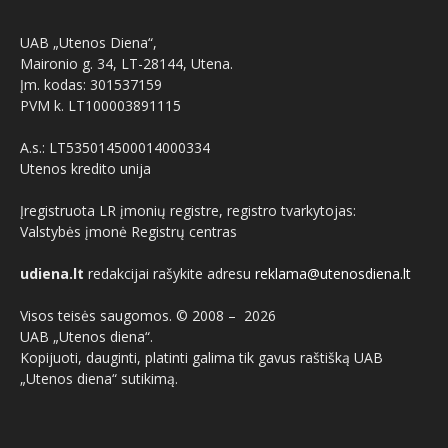
UAB „Utenos Diena“,
Maironio g. 34, LT-28144, Utena.
Įm. kodas: 301537159
PVM k. LT100003891115
A.s.: LT535014500014000334
Utenos kredito unija
Įregistruota LR įmonių registre, registro tvarkytojas:
Valstybės įmonė Registrų centras
udiena.lt
redakcijai rašykite adresu
reklama@utenosdiena.lt
Visos teisės saugomos. © 2008 –
2026
UAB „Utenos diena“.
Kopijuoti, dauginti, platinti galima tik gavus raštišką UAB
„Utenos diena“ sutikimą.