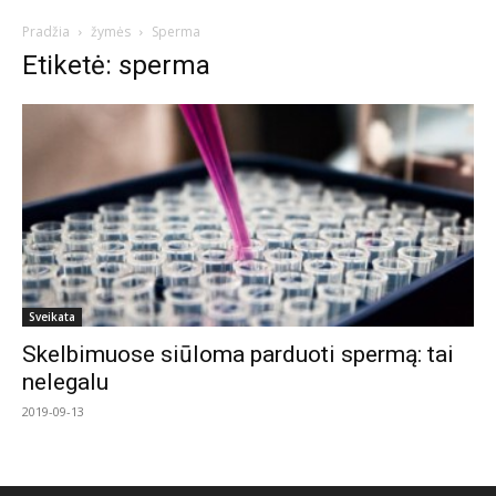
Pradžia
žymės
Sperma
Etiketė: sperma
Sveikata
Skelbimuose siūloma parduoti spermą: tai
nelegalu
2019-09-13