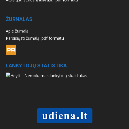
ŽURNALAS
Apie žurnalą
Parsisiųsti žurnalą .pdf formatu
LANKYTOJŲ STATISTIKA