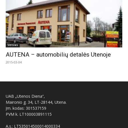
Verslas
AUTENA – automobilių detalės Utenoje
2015-03-04
UAB „Utenos Diena“,
Maironio g. 34, LT-28144, Utena.
Įm. kodas: 301537159
PVM k. LT100003891115
A.s.: LT535014500014000334