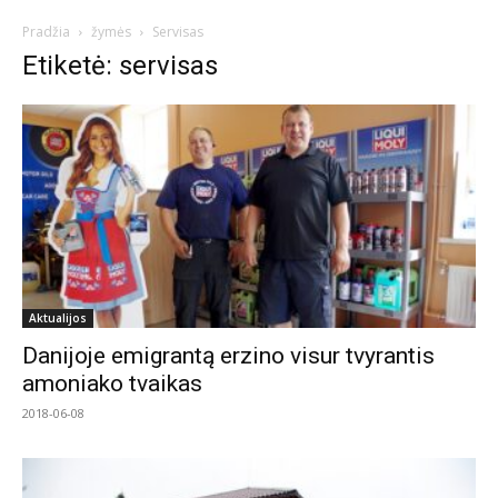
Pradžia
žymės
Servisas
Etiketė: servisas
Aktualijos
Danijoje emigrantą erzino visur tvyrantis
amoniako tvaikas
2018-06-08