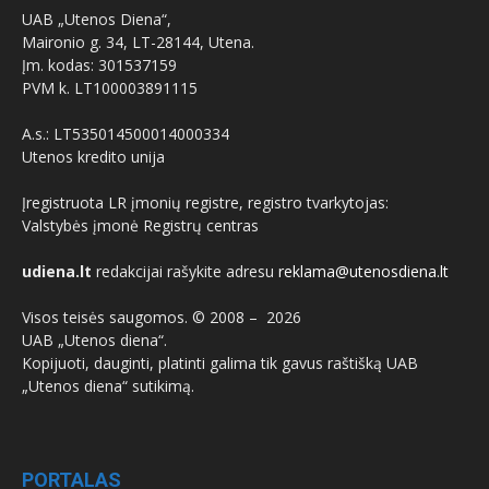
UAB „Utenos Diena“,
Maironio g. 34, LT-28144, Utena.
Įm. kodas: 301537159
PVM k. LT100003891115
A.s.: LT535014500014000334
Utenos kredito unija
Įregistruota LR įmonių registre, registro tvarkytojas:
Valstybės įmonė Registrų centras
udiena.lt
redakcijai rašykite adresu
reklama@utenosdiena.lt
Visos teisės saugomos. © 2008 –
2026
UAB „Utenos diena“.
Kopijuoti, dauginti, platinti galima tik gavus raštišką UAB
„Utenos diena“ sutikimą.
PORTALAS