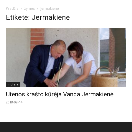
Pradžia
žymės
Jermakienė
Etiketė: Jermakienė
Indraja
Utenos krašto kūrėja Vanda Jermakienė
2018-09-14