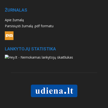
ŽURNALAS
Apie žurnalą
Parsisiųsti žurnalą .pdf formatu
LANKYTOJŲ STATISTIKA