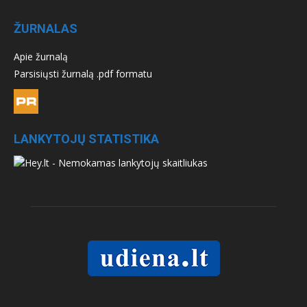
ŽURNALAS
Apie žurnalą
Parsisiųsti žurnalą .pdf formatu
LANKYTOJŲ STATISTIKA