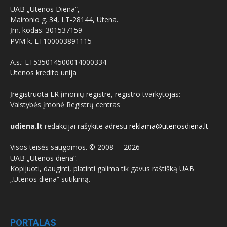
UAB „Utenos Diena“,
Maironio g. 34, LT-28144, Utena.
Įm. kodas: 301537159
PVM k. LT100003891115
A.s.: LT535014500014000334
Utenos kredito unija
Įregistruota LR įmonių registre, registro tvarkytojas:
Valstybės įmonė Registrų centras
udiena.lt
redakcijai rašykite adresu
reklama@utenosdiena.lt
Visos teisės saugomos. © 2008 –
2026
UAB „Utenos diena“.
Kopijuoti, dauginti, platinti galima tik gavus raštišką UAB
„Utenos diena“ sutikimą.
PORTALAS