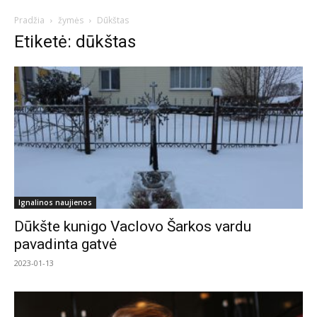
Pradžia
žymės
Dūkštas
Etiketė: dūkštas
Ignalinos naujienos
Dūkšte kunigo Vaclovo Šarkos vardu
pavadinta gatvė
2023-01-13