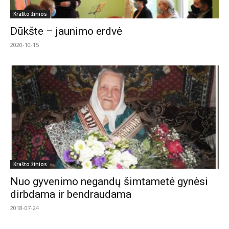
Krašto žinios
Dūkšte – jaunimo erdvė
2020-10-15
Krašto žinios
Nuo gyvenimo negandų šimtametė gynėsi
dirbdama ir bendraudama
2018-07-24