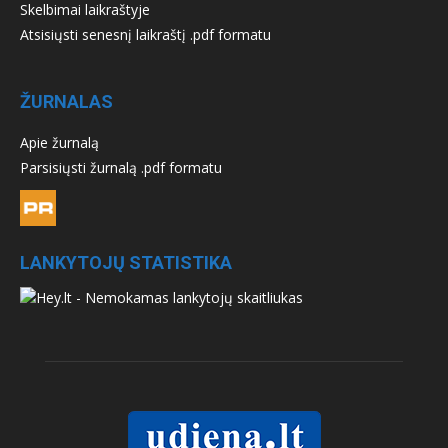
Skelbimai laikraštyje
Atsisiųsti senesnį laikraštį .pdf formatu
ŽURNALAS
Apie žurnalą
Parsisiųsti žurnalą .pdf formatu
LANKYTOJŲ STATISTIKA