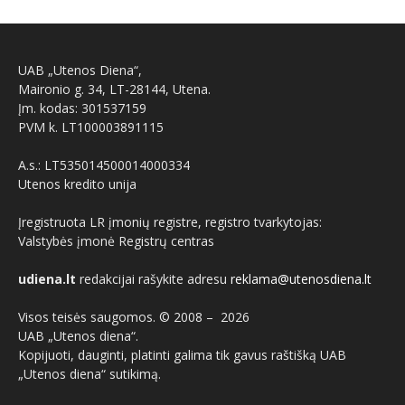
UAB „Utenos Diena“,
Maironio g. 34, LT-28144, Utena.
Įm. kodas: 301537159
PVM k. LT100003891115
A.s.: LT535014500014000334
Utenos kredito unija
Įregistruota LR įmonių registre, registro tvarkytojas:
Valstybės įmonė Registrų centras
udiena.lt
redakcijai rašykite adresu
reklama@utenosdiena.lt
Visos teisės saugomos. © 2008 –
2026
UAB „Utenos diena“.
Kopijuoti, dauginti, platinti galima tik gavus raštišką UAB
„Utenos diena“ sutikimą.