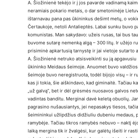
A. Šiožinienė tekėjo ir į jos pavarde vadinamą kai
neramiais pokario metais, o dar smetoninėje Lietu
ištarnavau pana pas ūkininkus dešimt metų, o vokie
Čertaukoje, netoli Antalieptės. Labai sunku buvo p
komunistas. Man sakydavo: užeis rusas, tai bus tau 
buvome sutarę nemenką algą – 300 litų. Ir užėjo rus
prisiminė apkartusią tarnystę ir jai vietoje sutart
A. Šiožinienė netruko atsisveikinti su ją apgavusi
ūkininko Meidaus šeimoje. Anuomet buvo valdžios n
šeimoje buvo neregistruota, todėl bijojo visų – ir r
kas ji tokia, šie aiškindavo, kad giminaitė. Tačiau k
„už galvą”, bet ir dėl grėsmės nuosavos galvos nete
vadintas banditu. Merginai davė keletą obuolių. Jam 
pagrasino nušausiantys, jei nepasakys tiesos, tači
šeimininkui užlipdžius didžiuliu dubeniu medaus, pa
ramybėje. Tačiau tikros ramybės nebuvo – naktį ėjo
laiką mergina tik ir žvalgėsi, kur galėtų išeiti ir ra