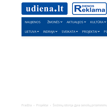
NAUJIENOS
ŽMONĖS
AKTUALIJOS
KULTŪRA
LIETUVA
INDRAJA
SVEIKATA
PROJEKTAI
P
Pradžia
Projektai
Šiožinių istorija gyva senolių prisimini