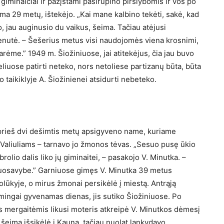
 giminaičiai ir pažįstami pasirūpino piršlybomis ir vos po
ma 29 metų, ištekėjo. „Kai mane kalbino tekėti, sakė, kad
 jau auginusio du vaikus, šeima. Tačiau atėjusi
enutė. – Šešerius metus visi naudojomės viena krosnimi,
rėme.” 1949 m. Šiožiniuose, jai atitekėjus, čia jau buvo
liuose patirti neteko, nors netoliese partizanų būta, būta
taikiklyje A. Šiožinienei atsidurti nebeteko.
prieš dvi dešimtis metų apsigyveno name, kuriame
 Valiuliams – tarnavo jo žmonos tėvas. „Sesuo pusę ūkio
olio dalis liko jų giminaitei, – pasakojo V. Minutka. –
 nuosavybe.” Garniuose gimęs V. Minutka 39 metus
lūkyje, o mirus žmonai persikėlė į miestą. Antrąją
imingai gyvenamas dienas, jis sutiko Šiožiniuose. Po
s mergaitėmis likusi moteris atkreipė V. Minutkos dėmesį
 šeima išsikėlė į Kauną, tačiau nuolat lankydavo