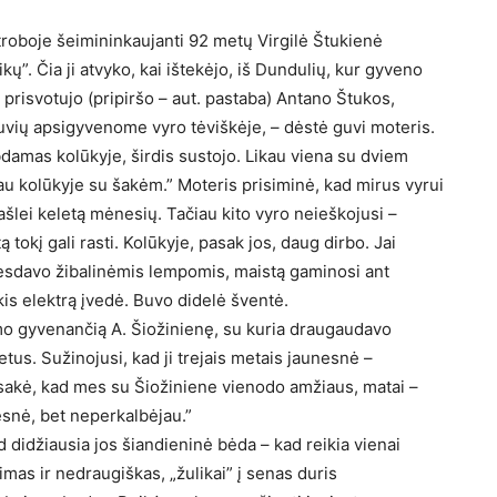
roboje šeimininkaujanti 92 metų Virgilė Štukienė
kų”. Čia ji atvyko, kai ištekėjo, iš Dundulių, kur gyveno
prisvotujo (pripiršo – aut. pastaba) Antano Štukos,
tuvių apsigyvenome vyro tėviškėje, – dėstė guvi moteris.
bdamas kolūkyje, širdis sustojo. Likau viena su dviem
bau kolūkyje su šakėm.” Moteris prisiminė, kad mirus vyrui
ašlei keletą mėnesių. Tačiau kito vyro neieškojusi –
 tokį gali rasti. Kolūkyje, pasak jos, daug dirbo. Jai
esdavo žibalinėmis lempomis, maistą gaminosi ant
is elektrą įvedė. Buvo didelė šventė.
mo gyvenančią A. Šiožinienę, su kuria draugaudavo
tus. Sužinojusi, kad ji trejais metais jaunesnė –
 sakė, kad mes su Šiožiniene vienodo amžiaus, matai –
nesnė, bet neperkalbėjau.”
d didžiausia jos šiandieninė bėda – kad reikia vienai
imas ir nedraugiškas, „žulikai” į senas duris