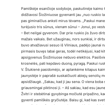
Pamiškėje esančioje sodyboje, paskutinėje kaimo t
didžiavosi Šiožiniuose gyvenanti jau „nuo ruskio lai
pas giminaičius anksti mirus tėvams. „Paskui mane 
turėjusio tris sūnus, vienam sūnui – Jonui, po ves
– Bet neilgai gyvenom. Dar prie ruskio jis žuvo dir
mažais vaikais. Bet užauginau, nors sunkiai, ir dir
buvo atvažiavusi sesuo iš Vilniaus, padėjo jaunai n
pirmasis buvęs labai geras, todėl netikėjusi, kad kitą
apsigyvenus Šiožiniuose nebuvo elektros. Pasišvi
krosnelės, pati kepdavo duoną, pyragą. Paskui rusk
V. Štukienė pasidomėjo, ar aplankėme kitapus kai
jaunystėje ir paprašė suskaičiuoti abiejų senolių me
apsidžiaugė. „Sakau, kad ji jau sena. O viena boba
griausmingai piktinosi ji. – Aš sakiau, kad esu jau
Žvitri ir stebėtinai gyvybinga močiutė pripažino, ka
gyventi pamiškės gryčiutėje. Baisu gi, kad kas svet