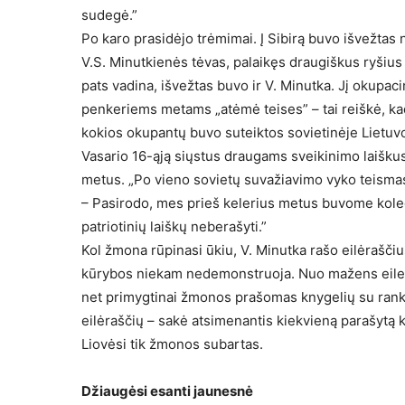
sudegė.”
Po karo prasidėjo trėmimai. Į Sibirą buvo išvežtas n
V.S. Minutkienės tėvas, palaikęs draugiškus ryšius s
pats vadina, išvežtas buvo ir V. Minutka. Jį okupaci
penkeriems metams „atėmė teises” – tai reiškė, kad j
kokios okupantų buvo suteiktos sovietinėje Lietuv
Vasario 16-ąją siųstus draugams sveikinimo laiškus
metus. „Po vieno sovietų suvažiavimo vyko teismas.
– Pasirodo, mes prieš kelerius metus buvome koleg
patriotinių laiškų neberašyti.”
Kol žmona rūpinasi ūkiu, V. Minutka rašo eilėraščiu
kūrybos niekam nedemonstruoja. Nuo mažens eiles 
net primygtinai žmonos prašomas knygelių su rankr
eilėraščių – sakė atsimenantis kiekvieną parašytą k
Liovėsi tik žmonos subartas.
Džiaugėsi esanti jaunesnė