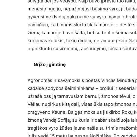
sulygta dėl jos vedybų. Kaip buvo įprasta tuo laiku,
mėnesio nuo jų, nepažinojusi būsimo vyro, ji, būda
gyvensime dviejų galų name su vyro mama ir brolio,
pamačiau, kad mums skirta tik kamarėlė, – dėstė s
žiemą kamaroje buvo šalta, bet su brolio šeima suta
kuriamas kolūkis, tokių didelių neramumų kaip Gate
ir ginkluotų susirėmimų, apšaudymų, tačiau šautuvo 
Grįžo į gimtinę
Agronomas ir savamokslis poetas Vincas Minutka 
kadaise sodybos šeimininkams – broliui ir seseriai
užrašė pas ją tarnavusiam bernui, žmonos tėvui, o br
Vėliau nupirkus kitą dalį, visas ūkis tapo žmonos
pragyveno Kaune. Baigęs mokslus jis dirbo Rokų ko
žmoną Vandą Sofiją, su kuria ir dabar skaičiuoja la
tragiškos vyro žūties jauna našle su trimis mažomi
ir jis vedė 15 metų jaunesnę šiožiniškę. Po vedybų