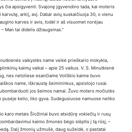
ys čia apsigyventi. Svajonę įgyvendino tada, kai moteris
i karvutę, arklį, avį. Dabar avių suskaičiuoja 30, o vienu
gino karves ir avis, todėl ir aš visuomet norėjau
s. – Man tai didelis džiaugsmas.”
inutkienės vaikystės name veikė prieškario mokykla,
aplinkinių kaimų vaikai – apie 25 vaikus. V. S. Minutkienė
ug, nes netoliese esančiame Voliškio kaime buvo
iškos name, iškraustę šeimininkus, apsistojo rusai.
 subombarduoti jos šeimos namai. Žuvo moters močiutės
je pusėje kelio, liko gyva. Sudegusiuose namuose neliko
o karo metais Šiožiniai buvo atsidūrę vokiečių ir rusų
ų bombardavimui kaimo žmonės bėgo slėptis į tą rūsį, –
rpedą. Dalį žmonių užmušė, daug sužeidė, o pastatai