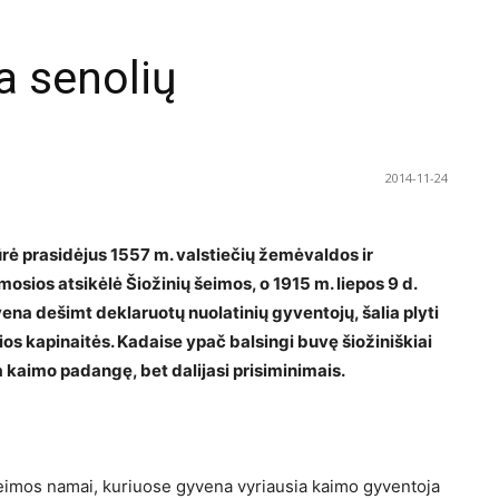
va senolių
2014-11-24
ūrė prasidėjus 1557 m. valstiečių žemėvaldos ir
osios atsikėlė Šiožinių šeimos, o 1915 m. liepos 9 d.
na dešimt deklaruotų nuolatinių gyventojų, šalia plyti
ios kapinaitės. Kadaise ypač balsingi buvę šiožiniškiai
 kaimo padangę, bet dalijasi prisiminimais.
 šeimos namai, kuriuose gyvena vyriausia kaimo gyventoja