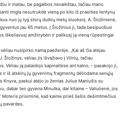
džiu ir matau, be pagalbos nevaikštau, tačiau mano
gianti migla nesutrukdė vieną po kito iš praeities lentynų
ukus nuo jų lyg storų dulkių metų sluoksnį. A. Šiožinienė,
yventus jau 65 metus. Į Šiožinius ji, tada besipuošusi
s iškeliavusį amžinybėn ir palikusį ją vieną rūpestingai
vėliau nusipirko namą paežerėje. „Kai aš čia atėjau
iožinys, vėliau jis išvažiavo į Vilnių, tačiau
Vėliau ją palaidojo kapinaitėse ant kalno, – pasakojo ji,
ir iš atskirų jų gyvenimų fragmentų dėliodama senųjų
as Knyva, paskui atėjo jo žentas Julius Maniušis su
u, dabar ten gyvena Minutka, dar kitame – Valiulienė, jos
a.” Moteris prisiminė, kad kaime prieš šešis dešimtmečius
ų pavardes.