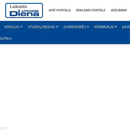
APIE PORTALĄ
REKLAMA PORTALE
SKELBIMAI
VERSLAS
ATLIEKŲ REIDAS
ĮVAIRENYBĖS
KRIMINALAI
JAU
OLITIKA
muose