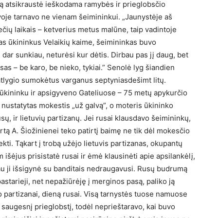
mą atsikraustė ieškodama ramybės ir prieglobsčio
voje tarnavo ne vienam šeimininkui. „Jaunystėje aš
čių laikais – ketverius metus malūne, taip vadintoje
as ūkininkus Velaikių kaime, šeimininkas buvo
dar sunkiau, neturėsi kur dėtis. Dirbau pas jį daug, bet
as – be karo, be nieko, tykiai.” Senolė lyg šiandien
o atlygio sumokėtus varganus septyniasdešimt litų.
u ūkininku ir apsigyveno Gateliuose – 75 metų apykurčio
ustatytas mokestis „už galvą”, o moteris ūkininko
usų, ir lietuvių partizanų. Jei rusai klausdavo šeimininkų,
artą A. Šiožinienei teko patirtį baimę ne tik dėl mokesčio
kti. Tąkart į trobą užėjo lietuvis partizanas, okupantų
išėjus prisistatė rusai ir ėmė klausinėti apie apsilankėlį,
au ji išsigynė su banditais nedraugavusi. Rusų budrumą
starieji, net nepažiūrėję į merginos pasą, paliko ją
 partizanai, dieną rusai. Visą tarnystės tuose namuose
sti saugesnį prieglobstį, todėl neprieštaravo, kai buvo