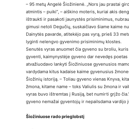
– 95 metų Angelė Šiožinienė. „Nors jau prastai gir
atmintis – puiki”, – aiškino moteris, kuriai akis den
ištraukti ir pasakoti jaunystės prisiminimus, nubra
gimusi netoli Degučių, suskaičiavo šiame kaime nug
Dainytės pavarde, atitekėjo pas vyrą, prieš 33 metu
lyginti nelengvo gyvenimo prisiminimų klostes.
Senutės vyras anuomet čia gyveno su broliu, kuris 
gyventi, kaimynystėje gyveno dar nevedęs poetas J. Š
atvažiuodavo lankyti Šiožiniuose gyvenusios mamos. 
vardydama kitus kadaise kaime gyvenusius žmones 
Šiožinių istoriją. – Toliau gyveno vienas Knyva, kit
žmona, kitame name – toks Valiulis su žmona ir vaik
vyras buvo ištremtas į Rusiją, bet numirti grįžo či
gyveno nemažai gyventojų ir nepailsdama vardijo j
Šiožiniuose rado prieglobstį