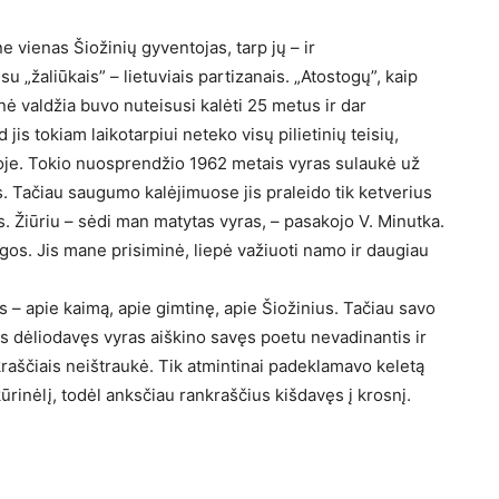
e vienas Šiožinių gyventojas, tarp jų – ir
u „žaliūkais” – lietuviais partizanais. „Atostogų”, kaip
nė valdžia buvo nuteisusi kalėti 25 metus ir dar
is tokiam laikotarpiui neteko visų pilietinių teisių,
oje. Tokio nuosprendžio 1962 metais vyras sulaukė už
. Tačiau saugumo kalėjimuose jis praleido tik ketverius
 Žiūriu – sėdi man matytas vyras, – pasakojo V. Minutka.
os. Jis mane prisiminė, liepė važiuoti namo ir daugiau
s – apie kaimą, apie gimtinę, apie Šiožinius. Tačiau savo
dėliodavęs vyras aiškino savęs poetu nevadinantis ir
aščiais neištraukė. Tik atmintinai padeklamavo keletą
ūrinėlį, todėl anksčiau rankraščius kišdavęs į krosnį.