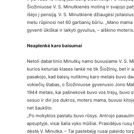
Šiožiniuose V. S. Minutkienės motiną ir svajojo pat
išėjo į pensiją. V. S. Minutkienė džiaugėsi įsitaisius
metu rūpinosi net 60 garbanių būriu. „Mano mama au
gyventi ūkiškai ir laikyti gyvulius, – aiškino moteri
Neaplenkė karo baisumai
Netoli dabartinio Minutkų namo buvusiame V. S. M
kurios keturias klases lankė ne tik Šiožinių, bet ir 
pasakojo, kad baisių nutikimų karo metais buvo da
vokiečių štabas, o Šiožiniuose gyvenusio Jono Mala
1944 metais, kai pašnekovė buvo vos trejų, buvo
sesuo ir dvi jos dukros, moters mama, buvusi kito
net šaukšto.
„Po mokyklos pastatu buvo rūsys. Antrojo pasaulini
apsuptyje, visai šalia vyko mūšiai. Prasidėjus rus
dėstė V. Minutka. – Tai pastebėję rusai paleido to