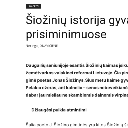
Projektai
Šiožinių istorija gy
prisiminimuose
Neringa JONAVIČIENĖ
Daugailių seniūnijoje esantis Šiožinių kaimas įsik
žemėtvarkos valakinei reformai Lietuvoje. Čia pirm
gimė poetas Jonas Šiožinys. Šiuo metu kaime gyve
Pelakio ežeras, ant kalnelio – senos nebeveikianč
dabar jau mieliau ne skambiomis dainomis virpina
Džiaugėsi puikia atmintimi
Šalia poeto J. Šiožino gimtinės yra kitos Šiožinių