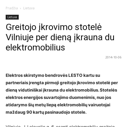
Pradžia
Lietuva
Lietuva
Greitojo įkrovimo stotelė
Vilniuje per dieną įkrauna du
elektromobilius
2014-10-06
Elektros skirstymo bendrovės LESTO kartu su
partneriais įrengta pirmoji greitojo įkrovimo stotelė per
dieną vidutiniškai įkrauna du elektromobilius. Stotelės
elektros energijos suvartojimo duomenimis, nuo jos
atidarymo šių metų liepą elektromobilių vairuotojai
maždaug 90 kartų pasinaudojo stotele.
Vilniuje, J. Lelevelio g. 6, esanti elektromobilių greitojo