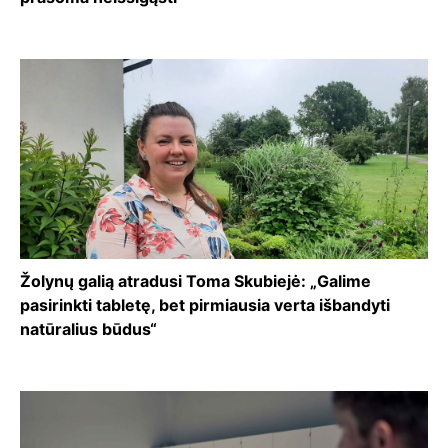
Žolynų galią atradusi Toma Skubiejė: „Galime
pasirinkti tabletę, bet pirmiausia verta išbandyti
natūralius būdus“