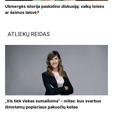
Ukmergės istorija paskatino diskusiją: vaikų teisės
ar šeimos laisvė?
ATLIEKŲ REIDAS
„Vis tiek viskas sumaišoma“ – mitas: kuo svarbus
išmetamų popieriaus pakuočių kelias