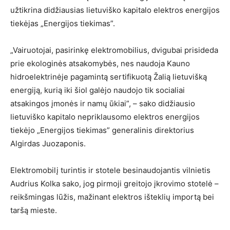
užtikrina didžiausias lietuviško kapitalo elektros energijos
tiekėjas „Energijos tiekimas”.
„Vairuotojai, pasirinkę elektromobilius, dvigubai prisideda
prie ekologinės atsakomybės, nes naudoja Kauno
hidroelektrinėje pagamintą sertifikuotą Žalią lietuvišką
energiją, kurią iki šiol galėjo naudojo tik socialiai
atsakingos įmonės ir namų ūkiai”, – sako didžiausio
lietuviško kapitalo nepriklausomo elektros energijos
tiekėjo „Energijos tiekimas” generalinis direktorius
Algirdas Juozaponis.
Elektromobilį turintis ir stotele besinaudojantis vilnietis
Audrius Kolka sako, jog pirmoji greitojo įkrovimo stotelė –
reikšmingas lūžis, mažinant elektros išteklių importą bei
taršą mieste.