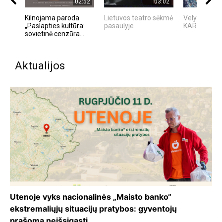
02:52
03:02
Kilnojama paroda
Lietuvos teatro sėkmė
Velykų aitvar
„Paslapties kultūra:
pasaulyje
KARALIŲ P
sovietinė cenzūra...
Aktualijos
Utenoje vyks nacionalinės „Maisto banko“
ekstremaliųjų situacijų pratybos: gyventojų
prašoma neišsigąsti