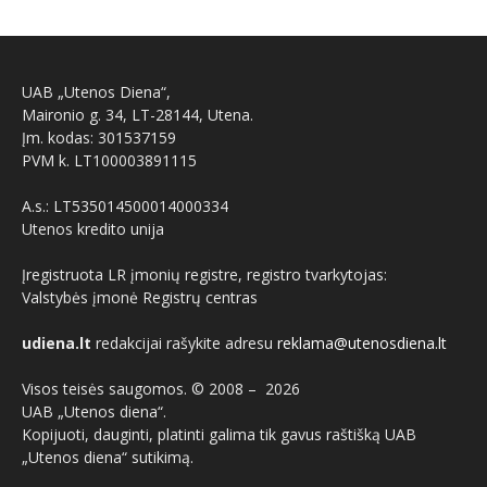
UAB „Utenos Diena“,
Maironio g. 34, LT-28144, Utena.
Įm. kodas: 301537159
PVM k. LT100003891115
A.s.: LT535014500014000334
Utenos kredito unija
Įregistruota LR įmonių registre, registro tvarkytojas:
Valstybės įmonė Registrų centras
udiena.lt
redakcijai rašykite adresu
reklama@utenosdiena.lt
Visos teisės saugomos. © 2008 –
2026
UAB „Utenos diena“.
Kopijuoti, dauginti, platinti galima tik gavus raštišką UAB
„Utenos diena“ sutikimą.