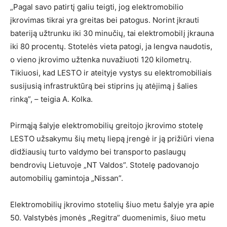
„Pagal savo patirtį galiu teigti, jog elektromobilio
įkrovimas tikrai yra greitas bei patogus. Norint įkrauti
bateriją užtrunku iki 30 minučių, tai elektromobilį įkrauna
iki 80 procentų. Stotelės vieta patogi, ja lengva naudotis,
o vieno įkrovimo užtenka nuvažiuoti 120 kilometrų.
Tikiuosi, kad LESTO ir ateityje vystys su elektromobiliais
susijusią infrastruktūrą bei stiprins jų atėjimą į šalies
rinką”, – teigia A. Kolka.
Pirmąją šalyje elektromobilių greitojo įkrovimo stotelę
LESTO užsakymu šių metų liepą įrengė ir ją prižiūri viena
didžiausių turto valdymo bei transporto paslaugų
bendrovių Lietuvoje „NT Valdos”. Stotelę padovanojo
automobilių gamintoja „Nissan”.
Elektromobilių įkrovimo stotelių šiuo metu šalyje yra apie
50. Valstybės įmonės „Regitra” duomenimis, šiuo metu