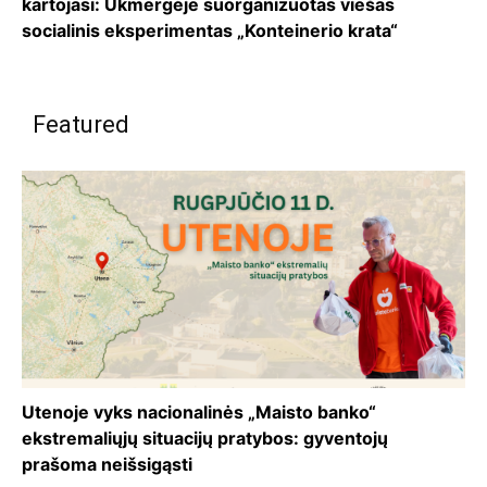
kartojasi: Ukmergėje suorganizuotas viešas
socialinis eksperimentas „Konteinerio krata“
Featured
Utenoje vyks nacionalinės „Maisto banko“
ekstremaliųjų situacijų pratybos: gyventojų
prašoma neišsigąsti