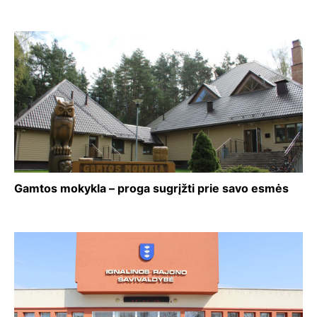
Gamtos mokykla – proga sugrįžti prie savo esmės