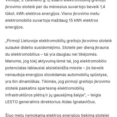
įkrovimo stotelė per du mėnesius suvartojo beveik 1,4
tūkst. kWh elektros energijos. Vieno įkrovimo metu
elektromobilis suvartoja maždaug 15 kWh elektros
energijos.
„Pirmoji Lietuvoje elektromobilių greitojo įkrovimo stotelė
sulaukė didelio susidomėjimo. Stotelė per dieną įkrauna
du elektromobilius – tai yra daugiau nei tikėjomės.
Manome, jog tokį aktyvumą lėmė tai, jog elektromobilio
potencialas labiausiai atsiskleidžia mieste – jis beveik
nenaudoja energijos stovėdamas automobilių spūstyse,
yra itin dinamiškas. Tikimės, jog pirmoji greitojo įkrovimo
stotelė paskatins spartesnę elektromobilių
infrastruktūros plėtrą ir jų gausėjimą šalyje”, – teigia
LESTO generalinis direktorius Aidas Ignatavičius.
Šiuo metu nemokamą elektros energijos tiekimą stotelei