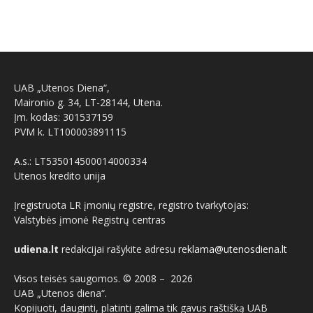
UAB „Utenos Diena“,
Maironio g. 34, LT-28144, Utena.
Įm. kodas: 301537159
PVM k. LT100003891115
A.s.: LT535014500014000334
Utenos kredito unija
Įregistruota LR įmonių registre, registro tvarkytojas:
Valstybės įmonė Registrų centras
udiena.lt
redakcijai rašykite adresu
reklama@utenosdiena.lt
Visos teisės saugomos. © 2008 –
2026
UAB „Utenos diena“.
Kopijuoti, dauginti, platinti galima tik gavus raštišką UAB