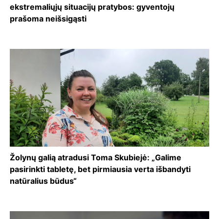
ekstremaliųjų situacijų pratybos: gyventojų
prašoma neišsigąsti
Žolynų galią atradusi Toma Skubiejė: „Galime
pasirinkti tabletę, bet pirmiausia verta išbandyti
natūralius būdus“