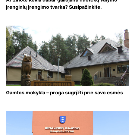
įrenginių įrengimo tvarka? Susipažinkite.
Gamtos mokykla – proga sugrįžti prie savo esmės