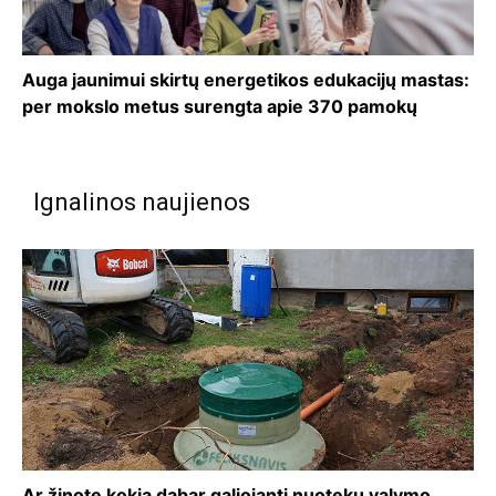
Auga jaunimui skirtų energetikos edukacijų mastas:
per mokslo metus surengta apie 370 pamokų
Ignalinos naujienos
Ar žinote kokia dabar galiojanti nuotekų valymo