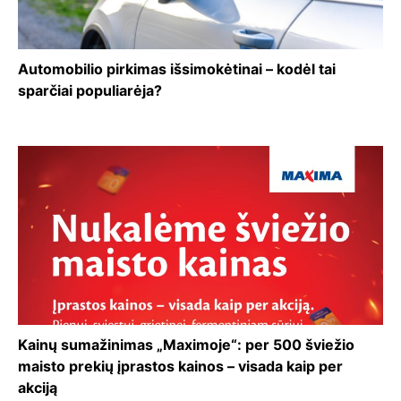
Automobilio pirkimas išsimokėtinai – kodėl tai
sparčiai populiarėja?
Kainų sumažinimas „Maximoje“: per 500 šviežio
maisto prekių įprastos kainos – visada kaip per
akciją