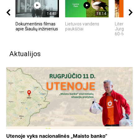
14:45
18:14
Dokumentinis filmas
Lietuvos vandens
Literatūrinė
apie Šiaulių inžinierius
paukščiai
Jurgai Ivana
60-tosios gi
Aktualijos
Utenoje vyks nacionalinės „Maisto banko“