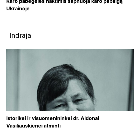
Karo pabėgėlės naktimis sapnuoja karo pabaigą
Ukrainoje
Indraja
Istorikei ir visuomenininkei dr. Aldonai
Vasiliauskienei atminti