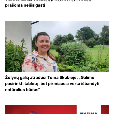
prašoma neišsigąsti
Žolynų galią atradusi Toma Skubiejė: „Galime
pasirinkti tabletę, bet pirmiausia verta išbandyti
natūralius būdus“