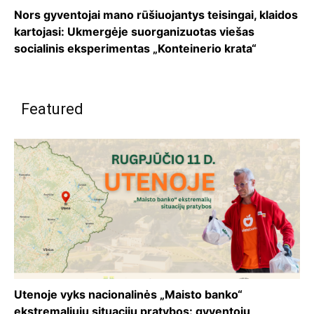
Nors gyventojai mano rūšiuojantys teisingai, klaidos
kartojasi: Ukmergėje suorganizuotas viešas
socialinis eksperimentas „Konteinerio krata“
Featured
Utenoje vyks nacionalinės „Maisto banko“
ekstremaliųjų situacijų pratybos: gyventojų