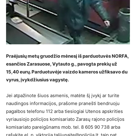
Praėjusių metų gruodžio mėnesį iš parduotuvės NORFA,
esančios Zarasuose, Vytauto g., pavogta prekių už
15,40 eurų. Parduotuvėje vaizdo kameros užfiksavo du
vyrus, įvykdžiusius vagystę.
Jei atpažinote šiuos asmenis, matėte šį įvykį ar turite
naudingos informacijos, prašome pranešti bendruoju
pagalbos telefonu 112 arba tiesiogiai Utenos apskrities
vyriausiojo policijos komisariato Zarasų rajono policijos
komisariato pareigūnams mob. tel. 8 605 90 738 arba
rašykite el. p. viktorija.talijunaite@policija.lt, taip pat