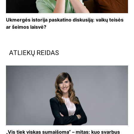
Ukmergės istorija paskatino diskusiją: vaikų teisės
ar šeimos laisvė?
ATLIEKŲ REIDAS
„Vis tiek viskas sumaišoma“ – mitas: kuo svarbus