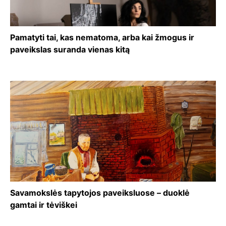
Pamatyti tai, kas nematoma, arba kai žmogus ir
paveikslas suranda vienas kitą
Savamokslės tapytojos paveiksluose – duoklė
gamtai ir tėviškei