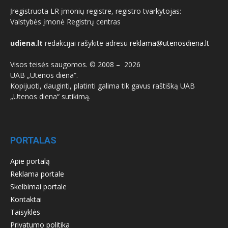
Įregistruota LR įmonių registre, registro tvarkytojas:
Valstybės įmonė Registrų centras
udiena.lt
redakcijai rašykite adresu
reklama@utenosdiena.lt
Visos teisės saugomos. © 2008 –
2026
UAB „Utenos diena“.
Kopijuoti, dauginti, platinti galima tik gavus raštišką UAB
„Utenos diena“ sutikimą.
PORTALAS
Apie portalą
Reklama portale
Skelbimai portale
Kontaktai
Taisyklės
Privatumo politika