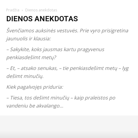
Pradžia
Dienos anekdotas
DIENOS ANEKDOTAS
Švenčiamos auksinės vestuvės. Prie vyro prisigretina
jaunuolis ir klausia:
– Sakykite, koks jausmas kartu pragyvenus
penkiasdešimt metų?
– Et, – atsako senukas, – tie penkiasdešimt metų – lyg
dešimt minučių.
Kiek pagalvojęs priduria:
– Tiesa, tos dešimt minučių – kaip praleistos po
vandeniu be akvalango…