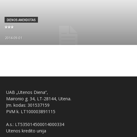
DIENOS ANEKDOTAS
***
2014-09-01
UAB „Utenos Diena“,
Maironio g. 34, LT-28144, Utena.
Įm. kodas: 301537159
PVM k. LT100003891115
A.s.: LT535014500014000334
Utenos kredito unija