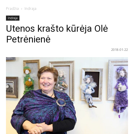
Pradžia
Indraja
Indraja
Utenos krašto kūrėja Olė
Petrėnienė
2018-01-22