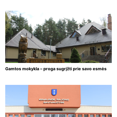
Gamtos mokykla – proga sugrįžti prie savo esmės