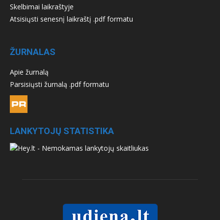
Skelbimai laikraštyje
Atsisiųsti senesnį laikraštį .pdf formatu
ŽURNALAS
Apie žurnalą
Parsisiųsti žurnalą .pdf formatu
LANKYTOJŲ STATISTIKA