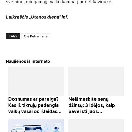
svetainę, miegamąjį, vaiko kambarį ar net kavinukę.
Laikraščio „Utenos diena“ inf.
TAGS
Olė Petrėnienė
Naujienos iš interneto