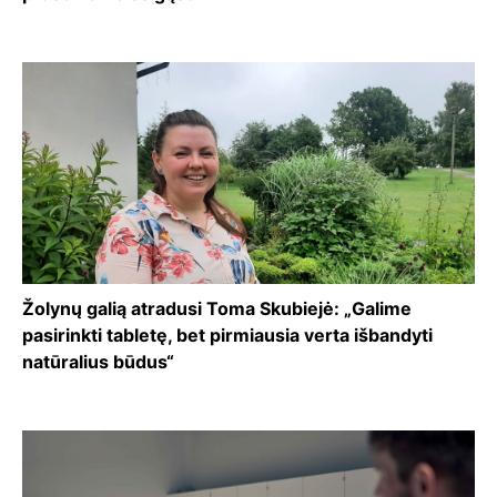
Žolynų galią atradusi Toma Skubiejė: „Galime
pasirinkti tabletę, bet pirmiausia verta išbandyti
natūralius būdus“