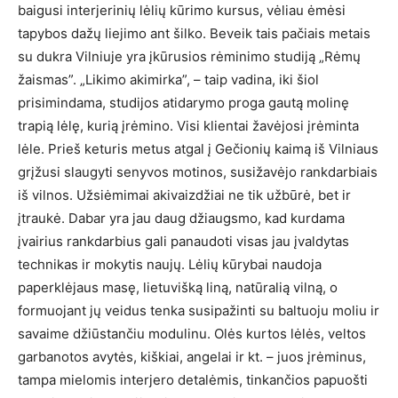
baigusi interjerinių lėlių kūrimo kursus, vėliau ėmėsi
tapybos dažų liejimo ant šilko. Beveik tais pačiais metais
su dukra Vilniuje yra įkūrusios rėminimo studiją „Rėmų
žaismas”. „Likimo akimirka”, – taip vadina, iki šiol
prisimindama, studijos atidarymo proga gautą molinę
trapią lėlę, kurią įrėmino. Visi klientai žavėjosi įrėminta
lėle. Prieš keturis metus atgal į Gečionių kaimą iš Vilniaus
grįžusi slaugyti senyvos motinos, susižavėjo rankdarbiais
iš vilnos. Užsiėmimai akivaizdžiai ne tik užbūrė, bet ir
įtraukė. Dabar yra jau daug džiaugsmo, kad kurdama
įvairius rankdarbius gali panaudoti visas jau įvaldytas
technikas ir mokytis naujų. Lėlių kūrybai naudoja
paperklėjaus masę, lietuvišką liną, natūralią vilną, o
formuojant jų veidus tenka susipažinti su baltuoju moliu ir
savaime džiūstančiu modulinu. Olės kurtos lėlės, veltos
garbanotos avytės, kiškiai, angelai ir kt. – juos įrėminus,
tampa mielomis interjero detalėmis, tinkančios papuošti