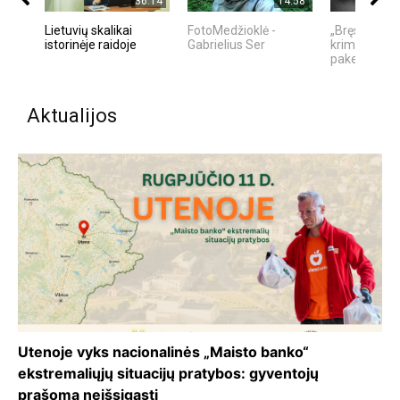
36:14
14:58
Lietuvių skalikai
FotoMedžioklė -
„Bręstantis b
istorinėje raidoje
Gabrielius Ser
kriminalinis 
pakeitęs telev
Aktualijos
Utenoje vyks nacionalinės „Maisto banko“
ekstremaliųjų situacijų pratybos: gyventojų
prašoma neišsigąsti