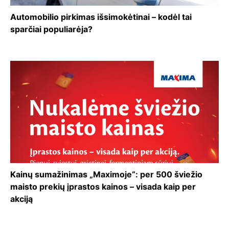
Automobilio pirkimas išsimokėtinai – kodėl tai
sparčiai populiarėja?
Kainų sumažinimas „Maximoje“: per 500 šviežio
maisto prekių įprastos kainos – visada kaip per
akciją