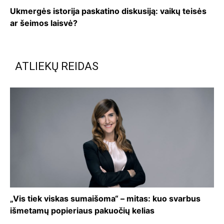
Ukmergės istorija paskatino diskusiją: vaikų teisės
ar šeimos laisvė?
ATLIEKŲ REIDAS
„Vis tiek viskas sumaišoma“ – mitas: kuo svarbus
išmetamų popieriaus pakuočių kelias