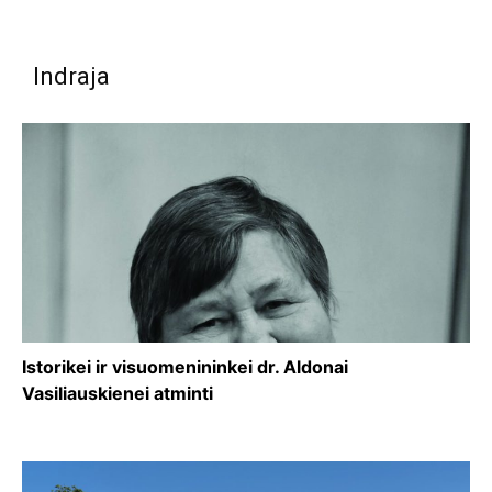
Indraja
Istorikei ir visuomenininkei dr. Aldonai
Vasiliauskienei atminti