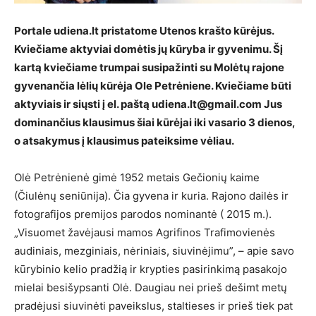
Portale udiena.lt pristatome Utenos krašto kūrėjus.
Kviečiame aktyviai domėtis jų kūryba ir gyvenimu. Šį
kartą kviečiame trumpai susipažinti su Molėtų rajone
gyvenančia lėlių kūrėja Ole Petrėniene. Kviečiame būti
aktyviais ir siųsti į el. paštą udiena.lt@gmail.com Jus
dominančius klausimus šiai kūrėjai iki vasario 3 dienos,
o atsakymus į klausimus pateiksime vėliau.
Olė Petrėnienė gimė 1952 metais Gečionių kaime
(Čiulėnų seniūnija). Čia gyvena ir kuria. Rajono dailės ir
fotografijos premijos parodos nominantė ( 2015 m.).
„Visuomet žavėjausi mamos Agrifinos Trafimovienės
audiniais, mezginiais, nėriniais, siuvinėjimu”, – apie savo
kūrybinio kelio pradžią ir krypties pasirinkimą pasakojo
mielai besišypsanti Olė. Daugiau nei prieš dešimt metų
pradėjusi siuvinėti paveikslus, staltieses ir prieš tiek pat