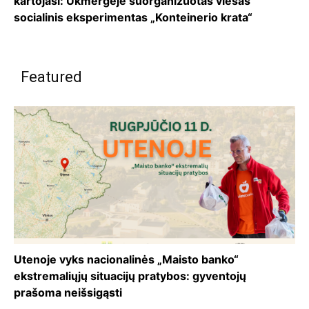
kartojasi: Ukmergėje suorganizuotas viešas
socialinis eksperimentas „Konteinerio krata“
Featured
Utenoje vyks nacionalinės „Maisto banko“
ekstremaliųjų situacijų pratybos: gyventojų
prašoma neišsigąsti