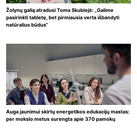
Žolynų galią atradusi Toma Skubiejė: „Galime
pasirinkti tabletę, bet pirmiausia verta išbandyti
natūralius būdus“
Auga jaunimui skirtų energetikos edukacijų mastas:
per mokslo metus surengta apie 370 pamokų