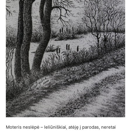
Moteris neslėpė – leliūniškiai, atėję į parodas, neretai