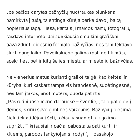
Jos pačios darytas bažnyčių nuotraukas plunksna,
pamirkyta į tušą, talentinga kūrėja perkeldavo į baltą
popieriaus lapą. Tiesa, kartais ji maldos namų fotografijų
rasdavo internete. Jai sunkiausia smulkiai grafiškai
pavaizduoti didesnio formato bažnyčias, nes tam tekdavo
skirti daug laiko. Paveiksluose galima rasti ne tik mūsų
apskrities, bet ir kitų šalies miestų ar miestelių bažnyčias.
Ne vienerius metus kurianti grafikė teigė, kad keitėsi ir
kūryba, kuri kaskart tampa vis brandesnė, sudėtingesnė,
nes tam įtakos, anot moters, duoda patirtis.
„Paskutiniuose mano darbuose – šventieji, taip pat didelį
dėmesį skiriu savo gimtinės vaizdams. Bažnyčių piešimą
šiek tiek atidėjau į šalį, tačiau visuomet juk galima
sugrįžti. Tikriausiai ir pačiai pabosta tą patį kurti, ir
kitiems, parodos lankytojams, rodyti“, – pasakojo