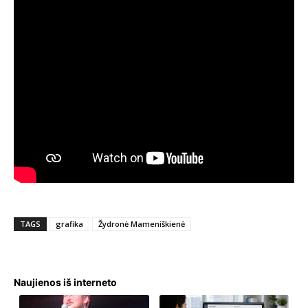
TAGS
grafika
Žydronė Mameniškienė
Naujienos iš interneto