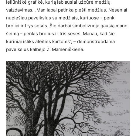
leliūniškė grafikė, kurią labiausiai užbūrė medžių
vaizdavimas. „Man labai patinka piešti medžius. Neseniai
nupiešiau paveikslus su medžiais, kuriuose – penki
broliai ir trys sesės. Šie darbai simbolizuoja gausią mano
šeimą – penkis brolius ir tris seses. Manau, kad šie
kūriniai išliks ateities kartoms“, – demonstruodama
paveikslus kalbėjo Ž. Mameniškienė.