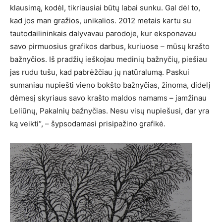
klausimą, kodėl, tikriausiai būtų labai sunku. Gal dėl to,
kad jos man gražios, unikalios. 2012 metais kartu su
tautodailininkais dalyvavau parodoje, kur eksponavau
savo pirmuosius grafikos darbus, kuriuose – mūsų krašto
bažnyčios. Iš pradžių ieškojau medinių bažnyčių, piešiau
jas rudu tušu, kad pabrėžčiau jų natūralumą. Paskui
sumaniau nupiešti vieno bokšto bažnyčias, žinoma, didelį
dėmesį skyriaus savo krašto maldos namams – įamžinau
Leliūnų, Pakalnių bažnyčias. Nesu visų nupiešusi, dar yra
ką veikti“, – šypsodamasi prisipažino grafikė.