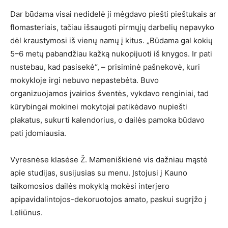
Dar būdama visai nedidelė ji mėgdavo piešti pieštukais ar
flomasteriais, tačiau išsaugoti pirmųjų darbelių nepavyko
dėl kraustymosi iš vienų namų į kitus. „Būdama gal kokių
5–6 metų pabandžiau kažką nukopijuoti iš knygos. Ir pati
nustebau, kad pasisekė“, – prisiminė pašnekovė, kuri
mokykloje irgi nebuvo nepastebėta. Buvo
organizuojamos įvairios šventės, vykdavo renginiai, tad
kūrybingai mokinei mokytojai patikėdavo nupiešti
plakatus, sukurti kalendorius, o dailės pamoka būdavo
pati įdomiausia.
Vyresnėse klasėse Ž. Mameniškienė vis dažniau mąstė
apie studijas, susijusias su menu. Įstojusi į Kauno
taikomosios dailės mokyklą mokėsi interjero
apipavidalintojos-dekoruotojos amato, paskui sugrįžo į
Leliūnus.