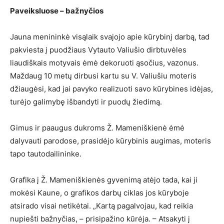
Paveiksluose – bažnyčios
Jauna menininkė visąlaik svajojo apie kūrybinį darbą, tad
pakviesta į puodžiaus Vytauto Valiušio dirbtuvėles
liaudiškais motyvais ėmė dekoruoti ąsočius, vazonus.
Maždaug 10 metų dirbusi kartu su V. Valiušiu moteris
džiaugėsi, kad jai pavyko realizuoti savo kūrybines idėjas,
turėjo galimybę išbandyti ir puodų žiedimą.
Gimus ir paaugus dukroms Ž. Mameniškienė ėmė
dalyvauti parodose, prasidėjo kūrybinis augimas, moteris
tapo tautodailininke.
Grafika į Ž. Mameniškienės gyvenimą atėjo tada, kai ji
mokėsi Kaune, o grafikos darbų ciklas jos kūryboje
atsirado visai netikėtai. „Kartą pagalvojau, kad reikia
nupiešti bažnyčias, – prisipažino kūrėja. – Atsakyti į