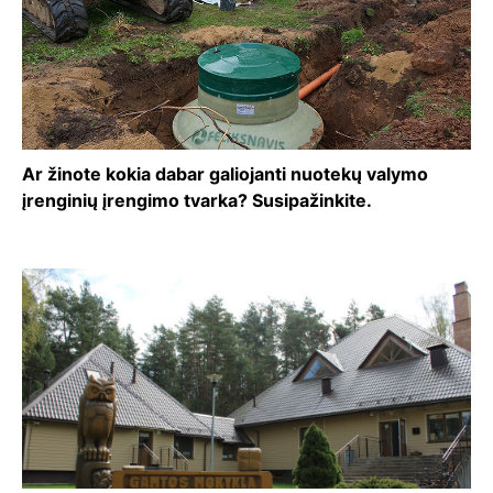
Ar žinote kokia dabar galiojanti nuotekų valymo
įrenginių įrengimo tvarka? Susipažinkite.