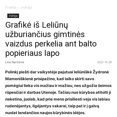
Pradžia
Indraja
Indraja
Grafikė iš Leliūnų
užburiančius gimtinės
vaizdus perkelia ant balto
popieriaus lapo
Lina Narčienė
2022-10-28
Polinkį piešti dar vaikystėje pajutusi leliūniškė Žydronė
Mameniškienė prisipažino, kad laiko skirti savo
pomėgiui lieka vis mažiau ir mažiau, nes užgožia šeimos
rūpesčiai ir darbas Utenoje. Tačiau nuo kūrybos atitolti ji
neketina, juolab, kad prie meno prisiliesti veja vis labiau
rudenėjantys, ilgėjantys vakarai, taip pat ir į galvą
nuolat lendančios naujos kūrybinės idėjos.