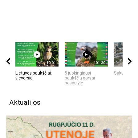
10:01
01:30
Lietuvos paukščiai:
5 juokingiausi
Sakurų park
vieversiai
paukščių garsai
pasaulyje
Aktualijos