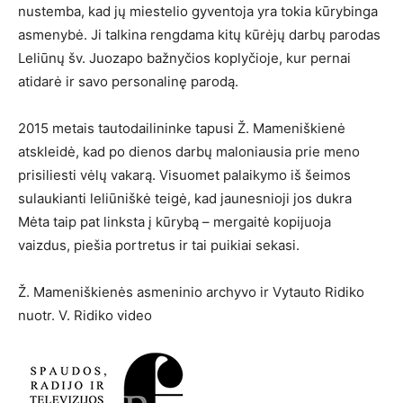
nustemba, kad jų miestelio gyventoja yra tokia kūrybinga
asmenybė. Ji talkina rengdama kitų kūrėjų darbų parodas
Leliūnų šv. Juozapo bažnyčios koplyčioje, kur pernai
atidarė ir savo personalinę parodą.
2015 metais tautodailininke tapusi Ž. Mameniškienė
atskleidė, kad po dienos darbų maloniausia prie meno
prisiliesti vėlų vakarą. Visuomet palaikymo iš šeimos
sulaukianti leliūniškė teigė, kad jaunesnioji jos dukra
Mėta taip pat linksta į kūrybą – mergaitė kopijuoja
vaizdus, piešia portretus ir tai puikiai sekasi.
Ž. Mameniškienės asmeninio archyvo ir Vytauto Ridiko
nuotr. V. Ridiko video