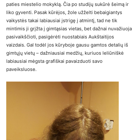
paties miestelio mokyklą. Čia po studijų sukūrė šeimą ir
liko gyventi. Pasak kūrėjos, žole užželti bebaigiantys
vaikystės takai labiausiai įstrigę į atmintį, tad ne tik
mintimis ji grįžta į gimtąsias vietas, bet dažnai nuvažiuoja
pasivaikščioti, pasigėrėti nuostabiais Aukštaitijos
vaizdais. Gal todėl jos kūryboje gausu gamtos detalių iš
gimtųjų vietų – dažniausiai medžių, kuriuos leliūniškė
labiausiai mėgsta grafiškai pavaizduoti savo
paveiksluose.