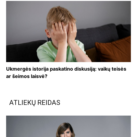
Ukmergės istorija paskatino diskusiją: vaikų teisės
ar šeimos laisvė?
ATLIEKŲ REIDAS