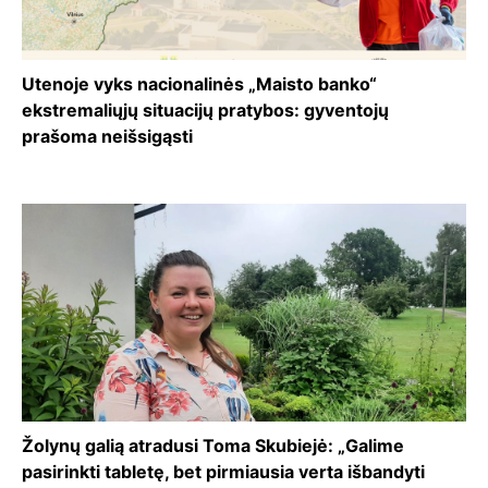
Utenoje vyks nacionalinės „Maisto banko“
ekstremaliųjų situacijų pratybos: gyventojų
prašoma neišsigąsti
Žolynų galią atradusi Toma Skubiejė: „Galime
pasirinkti tabletę, bet pirmiausia verta išbandyti