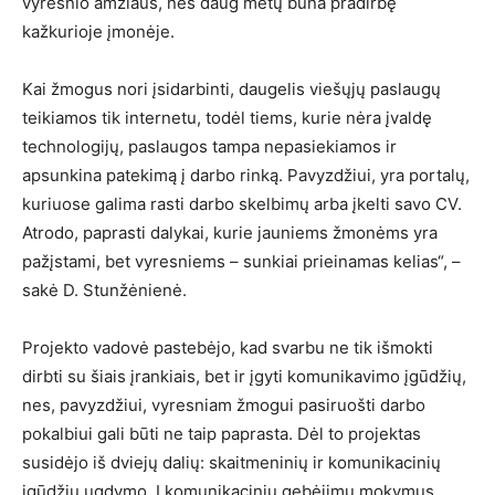
vyresnio amžiaus, nes daug metų būna pradirbę
kažkurioje įmonėje.
Kai žmogus nori įsidarbinti, daugelis viešųjų paslaugų
teikiamos tik internetu, todėl tiems, kurie nėra įvaldę
technologijų, paslaugos tampa nepasiekiamos ir
apsunkina patekimą į darbo rinką. Pavyzdžiui, yra portalų,
kuriuose galima rasti darbo skelbimų arba įkelti savo CV.
Atrodo, paprasti dalykai, kurie jauniems žmonėms yra
pažįstami, bet vyresniems – sunkiai prieinamas kelias“, –
sakė D. Stunžėnienė.
Projekto vadovė pastebėjo, kad svarbu ne tik išmokti
dirbti su šiais įrankiais, bet ir įgyti komunikavimo įgūdžių,
nes, pavyzdžiui, vyresniam žmogui pasiruošti darbo
pokalbiui gali būti ne taip paprasta. Dėl to projektas
susidėjo iš dviejų dalių: skaitmeninių ir komunikacinių
įgūdžių ugdymo. Į komunikacinių gebėjimų mokymus