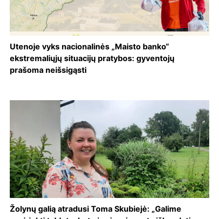
Utenoje vyks nacionalinės „Maisto banko“
ekstremaliųjų situacijų pratybos: gyventojų
prašoma neišsigąsti
Žolynų galią atradusi Toma Skubiejė: „Galime