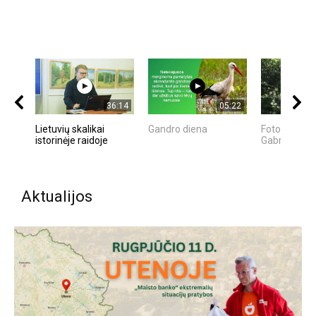
36:14
05:22
Lietuvių skalikai
Gandro diena
FotoMedžiok
istorinėje raidoje
Gabrielius S
Aktualijos