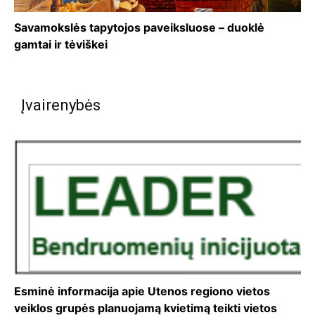
Savamokslės tapytojos paveiksluose – duoklė
gamtai ir tėviškei
Įvairenybės
Esminė informacija apie Utenos regiono vietos
veiklos grupės planuojamą kvietimą teikti vietos