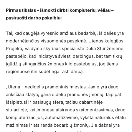
Pirmas tikslas – išmokti dirbti kompiuteriu, vėliau –
pasiruošti darbo pokalbiui
Tai, kad daugėja vyresnio amžiaus bedarbių, iš dalies yra
modernėjančios visuomenės pasekmė. Utenos kolegijos
Projektų valdymo skyriaus specialistė Dalia Stunžėnienė
pastebėjo, kad iniciatyva šviesti darbingus, bet tam tikrų
įgūdžių stingančius žmones kilo pastebėjus, jog jiems
regionuose itin sudėtinga rasti darbą.
„Utena – nedidelis pramoninis miestas. Jame yra daug
anksčiau statytų gana didelių pramonės įmonių, taip pat
išsiplėtusi ir paslaugų sfera, tačiau dabartinėje
situacijoje, kai įmonėse atsiranda skaitmenizavimas, daug
kompiuterizacijos, automatizavimo, vyksta natūralus etatų
mažinimas ir atsiranda bedarbių žmonių. Jie dažnai yra