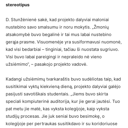
stereotipus
D. Stunžėnienė sakė, kad projekto dalyviai maloniai
nustebino savo smalsumu ir noru mokytis. „Žmonių
atsakomybė buvo begalinė ir tai mus labai nustebino
gerąja prasme. Visuomenėje yra susiformavusi nuomonė,
kad visi bedarbiai – tinginiai, tačiau ši nuostata sugriuvo.
Visi buvo labai pareigingi ir nepraleido nė vieno
užsiėmimo“, – pasakojo projekto vadovė.
Kadangi užsiėmimų tvarkaraštis buvo sudėliotas taip, kad
susitikimai vyktų kiekvieną dieną, projekto dalyviai galėjo
pasijusti savotiškais studentais. „Jiems buvo skirta
speciali kompiuterinė auditorija, kur jie gerai jautėsi. Tuo
pat metu jie matė, kas vyksta kolegijoje, kaip vyksta
studijų procesas. Jie juk seniai buvo besimokę, o
kolegijoje per pertraukas susitikdavo ir su koridoriuose