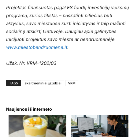
Projektas finansuotas pagal ES fondų investicijų veiksmų
programą, kurios tikslas – paskatinti piliečius būti
aktyvius, savo miestuose kurti iniciatyvas ir taip mažinti
socialinę atskirtį Lietuvoje. Daugiau apie galimybes
inicijuoti projektus savo mieste ar bendruomenėje
www.miestobendruomene.lt
.
Užsk. Nr. VRM-1202/03
TAGS
skaitmeniniai įgūdžiai
VRM
Naujienos iš interneto