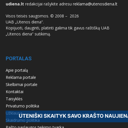
udiena.lt
redakcijai rašykite adresu
reklama@utenosdiena.lt
Visos teisės saugomos. © 2008 –
2026
UAB „Utenos diena“.
Kopijuoti, dauginti, platinti galima tik gavus raštišką UAB
„Utenos diena“ sutikimą.
PORTALAS
Apie portalą
Reklama portale
Skelbimai portale
Kontaktai
Taisyklės
Privatumo politika
Užklausa
ENIŠKI SKAITYK SAVO KRAŠTO NAUJIENAS - PR
Skaidrumo politika
Pašto paslaugos teikimo tvarka