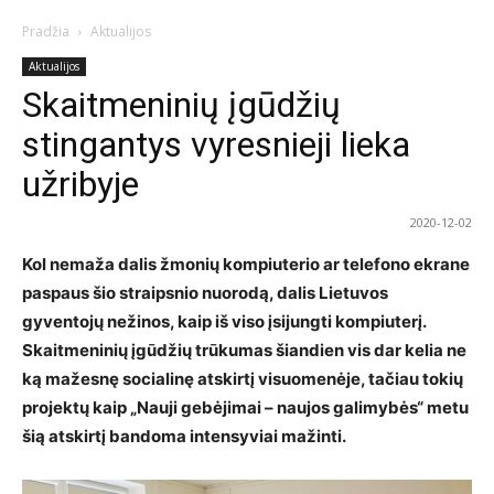
Pradžia
Aktualijos
Aktualijos
Skaitmeninių įgūdžių
stingantys vyresnieji lieka
užribyje
2020-12-02
Kol nemaža dalis žmonių kompiuterio ar telefono ekrane
paspaus šio straipsnio nuorodą, dalis Lietuvos
gyventojų nežinos, kaip iš viso įsijungti kompiuterį.
Skaitmeninių įgūdžių trūkumas šiandien vis dar kelia ne
ką mažesnę socialinę atskirtį visuomenėje, tačiau tokių
projektų kaip „Nauji gebėjimai – naujos galimybės“ metu
šią atskirtį bandoma intensyviai mažinti.