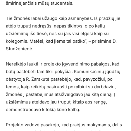
šmirinėjančiais mūsų studentais.
Tie žmonės labai užaugo kaip asmenybės. Iš pradžių jie
atėjo truputį nedrąsūs, nepasitikintys, o po kelių
užsiėmimų išsitiesė, nes su jais visi elgėsi kaip su
kolegomis. Matėsi, kad jiems tai patiko“, – prisiminė D.
Stunžėnienė.
Nereikėjo laukti ir projekto įgyvendinimo pabaigos, kad
būtų pastebėti tam tikri pokyčiai. Komunikacinių įgūdžių
dėstytoja R. Žarskutė pastebėjo, kad, pavyzdžiui, po
temos, kaip reikėtų pasiruošti pokalbiui su darbdaviu,
žmonės į pastebėjimus atsižvelgdavo jau kitą dieną. Į
užsiėmimus ateidavo jau truputį kitaip apsirengę,
demonstruodavo kitokią kūno kalbą.
Projekto vadovė pasakojo, kad praėjus mokymams, dalis