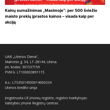
Kainų sumažinimas „Maximoje“: per 500 šviežio
maisto prekių įprastos kainos – visada kaip per
akciją
UAB „Utenos Diena“,
Maironio g. 34, LT-28144, Utena.
Įm. kodas: 301537159
PVM k. LT100003891115
A.s.: LT535014500014000334
Utenos kredito unija
Įregistruota LR įmonių registre, registro tvarkytojas:
Valstybės įmonė Registrų centras