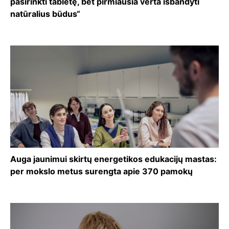
pasirinkti tabletę, bet pirmiausia verta išbandyti
natūralius būdus“
Auga jaunimui skirtų energetikos edukacijų mastas:
per mokslo metus surengta apie 370 pamokų