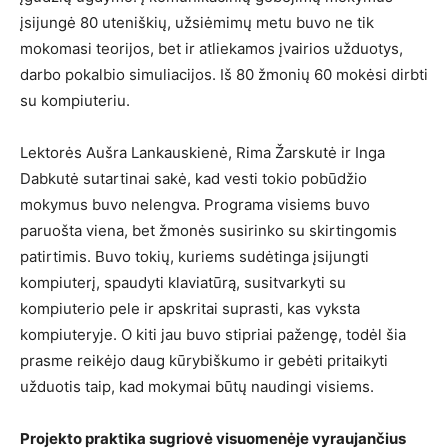
įsijungė 80 uteniškių, užsiėmimų metu buvo ne tik
mokomasi teorijos, bet ir atliekamos įvairios užduotys,
darbo pokalbio simuliacijos. Iš 80 žmonių 60 mokėsi dirbti
su kompiuteriu.
Lektorės Aušra Lankauskienė, Rima Žarskutė ir Inga
Dabkutė sutartinai sakė, kad vesti tokio pobūdžio
mokymus buvo nelengva. Programa visiems buvo
paruošta viena, bet žmonės susirinko su skirtingomis
patirtimis. Buvo tokių, kuriems sudėtinga įsijungti
kompiuterį, spaudyti klaviatūrą, susitvarkyti su
kompiuterio pele ir apskritai suprasti, kas vyksta
kompiuteryje. O kiti jau buvo stipriai pažengę, todėl šia
prasme reikėjo daug kūrybiškumo ir gebėti pritaikyti
užduotis taip, kad mokymai būtų naudingi visiems.
Projekto praktika sugriovė visuomenėje vyraujančius