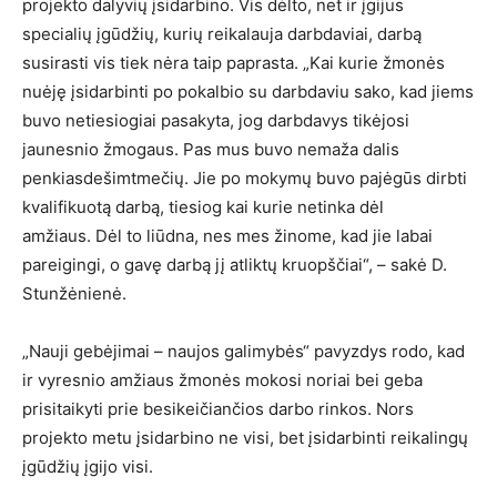
projekto dalyvių įsidarbino. Vis dėlto, net ir įgijus
specialių įgūdžių, kurių reikalauja darbdaviai, darbą
susirasti vis tiek nėra taip paprasta. „Kai kurie žmonės
nuėję įsidarbinti po pokalbio su darbdaviu sako, kad jiems
buvo netiesiogiai pasakyta, jog darbdavys tikėjosi
jaunesnio žmogaus. Pas mus buvo nemaža dalis
penkiasdešimtmečių. Jie po mokymų buvo pajėgūs dirbti
kvalifikuotą darbą, tiesiog kai kurie netinka dėl
amžiaus. Dėl to liūdna, nes mes žinome, kad jie labai
pareigingi, o gavę darbą jį atliktų kruopščiai“, – sakė D.
Stunžėnienė.
„Nauji gebėjimai – naujos galimybės“ pavyzdys rodo, kad
ir vyresnio amžiaus žmonės mokosi noriai bei geba
prisitaikyti prie besikeičiančios darbo rinkos. Nors
projekto metu įsidarbino ne visi, bet įsidarbinti reikalingų
įgūdžių įgijo visi.