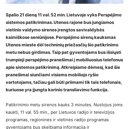
Spalio 21 dieną 11 val. 52 min. Lietuvoje vyks Perspėjimo
sistemos patikrinimas. Utenos rajone bus jungiamos
vietinio valdymo sirenos įrengtos savivaldybės
kaimiškose seniūnijose. Perspėjimo sirenų kauksmas
Utenos mieste dėl techninių priežasčių šio patikrinimo
metu nebus girdimas. Taip pat gyventojams bus išsiųsti
trumpieji perspėjimo pranešimai į mobiliuosius telefonus
apie sistemos patikrinimą. Atkreipiame dėmesį, kad šie
pranešimai siunčiami visiems mobiliojo ryšio
vartotojams, tačiau gali būti priimami tik tais telefonais,
kuriuose yra įjungta korinio transliavimo funkcija.
Patikrinimo metu sirenos kauks 3 minutes. Nustojus joms
kaukti, 11 val. 55 min., per Lietuvos radijo ir televizijos
programas, regionines ir vietines radijo programas
gyventojams bus skelbiama informacija ir