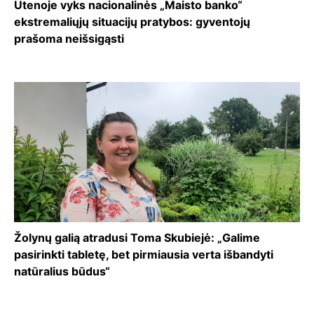
Utenoje vyks nacionalinės „Maisto banko“
ekstremaliųjų situacijų pratybos: gyventojų
prašoma neišsigąsti
Žolynų galią atradusi Toma Skubiejė: „Galime
pasirinkti tabletę, bet pirmiausia verta išbandyti
natūralius būdus“