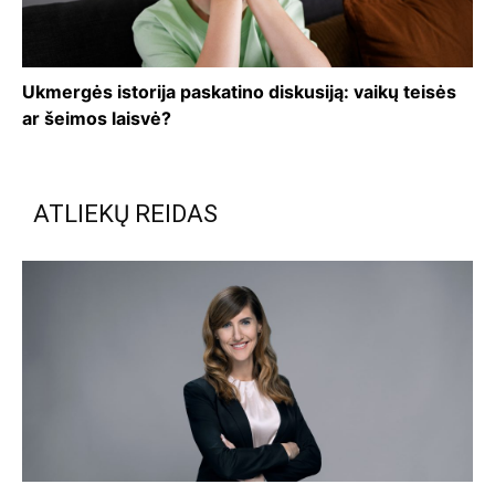
Ukmergės istorija paskatino diskusiją: vaikų teisės
ar šeimos laisvė?
ATLIEKŲ REIDAS