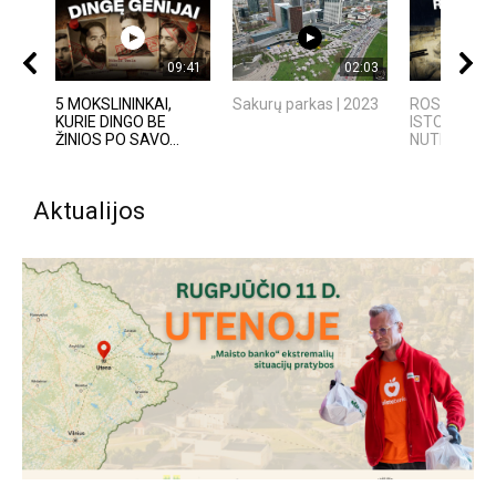
09:41
02:03
5 MOKSLININKAI,
Sakurų parkas | 2023
ROSVELO AT
KURIE DINGO BE
ISTORIJA: 
ŽINIOS PO SAVO...
NUTIKO...
Aktualijos