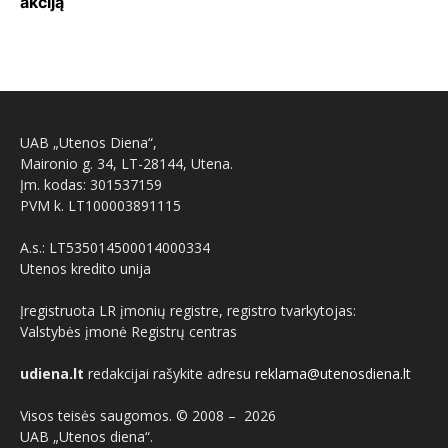
akciją
UAB „Utenos Diena“,
Maironio g. 34, LT-28144, Utena.
Įm. kodas: 301537159
PVM k. LT100003891115
A.s.: LT535014500014000334
Utenos kredito unija
Įregistruota LR įmonių registre, registro tvarkytojas:
Valstybės įmonė Registrų centras
udiena.lt
redakcijai rašykite adresu
reklama@utenosdiena.lt
Visos teisės saugomos. © 2008 –
2026
UAB „Utenos diena“.