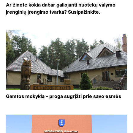
Ar žinote kokia dabar galiojanti nuotekų valymo
įrenginių įrengimo tvarka? Susipažinkite.
Gamtos mokykla – proga sugrįžti prie savo esmės