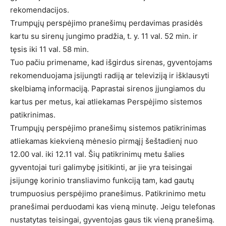
rekomendacijos.
Trumpųjų perspėjimo pranešimų perdavimas prasidės
kartu su sirenų jungimo pradžia, t. y. 11 val. 52 min. ir
tęsis iki 11 val. 58 min.
Tuo pačiu primename, kad išgirdus sirenas, gyventojams
rekomenduojama įsijungti radiją ar televiziją ir išklausyti
skelbiamą informaciją. Paprastai sirenos įjungiamos du
kartus per metus, kai atliekamas Perspėjimo sistemos
patikrinimas.
Trumpųjų perspėjimo pranešimų sistemos patikrinimas
atliekamas kiekvieną mėnesio pirmąjį šeštadienį nuo
12.00 val. iki 12.11 val. Šių patikrinimų metu šalies
gyventojai turi galimybę įsitikinti, ar jie yra teisingai
įsijungę korinio transliavimo funkciją tam, kad gautų
trumpuosius perspėjimo pranešimus. Patikrinimo metu
pranešimai perduodami kas vieną minutę. Jeigu telefonas
nustatytas teisingai, gyventojas gaus tik vieną pranešimą.