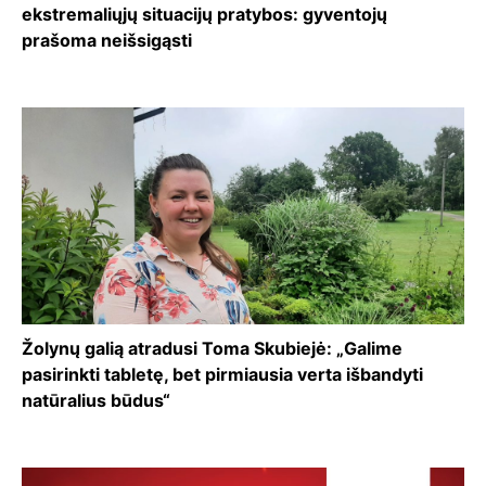
ekstremaliųjų situacijų pratybos: gyventojų
prašoma neišsigąsti
Žolynų galią atradusi Toma Skubiejė: „Galime
pasirinkti tabletę, bet pirmiausia verta išbandyti
natūralius būdus“