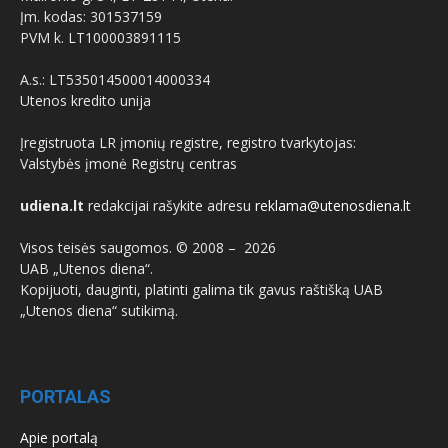
Įm. kodas: 301537159
PVM k. LT100003891115
A.s.: LT535014500014000334
Utenos kredito unija
Įregistruota LR įmonių registre, registro tvarkytojas:
Valstybės įmonė Registrų centras
udiena.lt
redakcijai rašykite adresu
reklama@utenosdiena.lt
Visos teisės saugomos. © 2008 –
2026
UAB „Utenos diena“.
Kopijuoti, dauginti, platinti galima tik gavus raštišką UAB
„Utenos diena“ sutikimą.
PORTALAS
Apie portalą