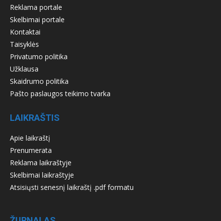
Reklama portale
Skelbimai portale
Kontaktai
Taisyklės
Privatumo politika
Užklausa
Skaidrumo politika
Pašto paslaugos teikimo tvarka
LAIKRAŠTIS
Apie laikraštį
Prenumerata
Reklama laikraštyje
Skelbimai laikraštyje
Atsisiųsti senesnį laikraštį .pdf formatu
ŽURNALAS