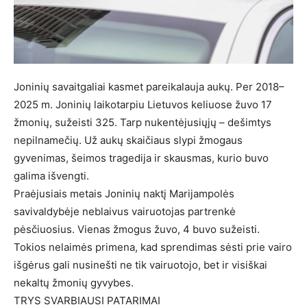
Joninių savaitgaliai kasmet pareikalauja aukų. Per 2018–
2025 m. Joninių laikotarpiu Lietuvos keliuose žuvo 17
žmonių, sužeisti 325. Tarp nukentėjusiųjų – dešimtys
nepilnamečių. Už aukų skaičiaus slypi žmogaus
gyvenimas, šeimos tragedija ir skausmas, kurio buvo
galima išvengti.
Praėjusiais metais Joninių naktį Marijampolės
savivaldybėje neblaivus vairuotojas partrenkė
pėsčiuosius. Vienas žmogus žuvo, 4 buvo sužeisti.
Tokios nelaimės primena, kad sprendimas sėsti prie vairo
išgėrus gali nusinešti ne tik vairuotojo, bet ir visiškai
nekaltų žmonių gyvybes.
TRYS SVARBIAUSI PATARIMAI