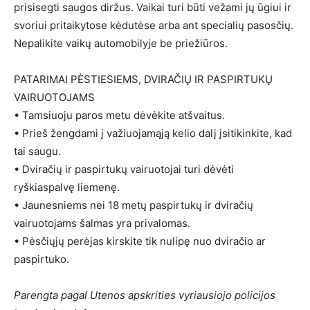
prisisegti saugos diržus. Vaikai turi būti vežami jų ūgiui ir
svoriui pritaikytose kėdutėse arba ant specialių pasosčių.
Nepalikite vaikų automobilyje be priežiūros.
PATARIMAI PĖSTIESIEMS, DVIRAČIŲ IR PASPIRTUKŲ
VAIRUOTOJAMS
• Tamsiuoju paros metu dėvėkite atšvaitus.
• Prieš žengdami į važiuojamąją kelio dalį įsitikinkite, kad
tai saugu.
• Dviračių ir paspirtukų vairuotojai turi dėvėti
ryškiaspalvę liemenę.
• Jaunesniems nei 18 metų paspirtukų ir dviračių
vairuotojams šalmas yra privalomas.
• Pėsčiųjų perėjas kirskite tik nulipę nuo dviračio ar
paspirtuko.
Parengta pagal Utenos apskrities vyriausiojo policijos