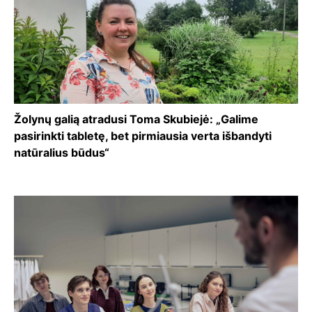
Žolynų galią atradusi Toma Skubiejė: „Galime
pasirinkti tabletę, bet pirmiausia verta išbandyti
natūralius būdus“