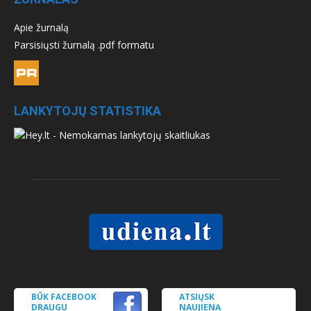
Apie žurnalą
Parsisiųsti žurnalą .pdf formatu
LANKYTOJŲ STATISTIKA
BŪK FACEBOOK
ATSIŲSK
DRAUGU
NAUJIENĄ