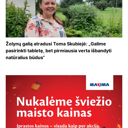
Žolynų galią atradusi Toma Skubiejė: „Galime
pasirinkti tabletę, bet pirmiausia verta išbandyti
natūralius būdus“