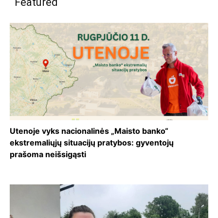
Featured
Utenoje vyks nacionalinės „Maisto banko“
ekstremaliųjų situacijų pratybos: gyventojų
prašoma neišsigąsti