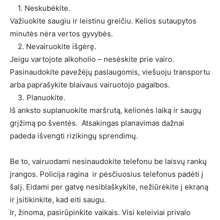
1. Neskubėkite.
Važiuokite saugiu ir leistinu greičiu. Kelios sutaupytos
minutės nėra vertos gyvybės.
2. Nevairuokite išgėrę.
Jeigu vartojote alkoholio – nesėskite prie vairo.
Pasinaudokite pavežėjų paslaugomis, viešuoju transportu
arba paprašykite blaivaus vairuotojo pagalbos.
3. Planuokite.
Iš anksto suplanuokite maršrutą, kelionės laiką ir saugų
grįžimą po šventės. Atsakingas planavimas dažnai
padeda išvengti rizikingų sprendimų.
Be to, vairuodami nesinaudokite telefonu be laisvų rankų
įrangos. Policija ragina ir pėsčiuosius telefonus padėti į
šalį. Eidami per gatvę nesiblaškykite, nežiūrėkite į ekraną
ir įsitikinkite, kad eiti saugu.
Ir, žinoma, pasirūpinkite vaikais. Visi keleiviai privalo