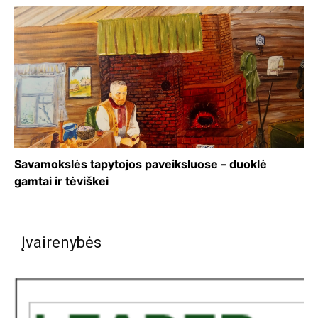
Savamokslės tapytojos paveiksluose – duoklė
gamtai ir tėviškei
Įvairenybės