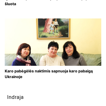
šluota
Karo pabėgėlės naktimis sapnuoja karo pabaigą
Ukrainoje
Indraja