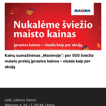
Kainų sumažinimas „Maximoje“: per 500 šviežio
maisto prekių įprastos kainos – visada kaip per
akciją
UAB „Utenos Diena“,
Maironio g. 34, LT-28144, Utena.