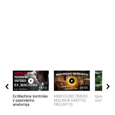
18:13
09:00
Ex Machina: kontrolės
KAMUOLINIS ŽAIBAS:
Ilgiausios d
ir pasirinkimo
MĮSLINGA GAMTOS
šventė - JO
anatomija
PASLAPTIS