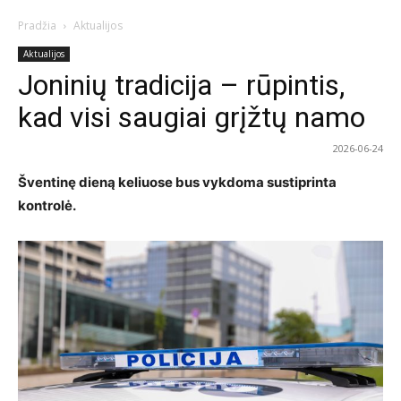
Pradžia
Aktualijos
Aktualijos
Joninių tradicija – rūpintis,
kad visi saugiai grįžtų namo
2026-06-24
Šventinę dieną keliuose bus vykdoma sustiprinta
kontrolė.