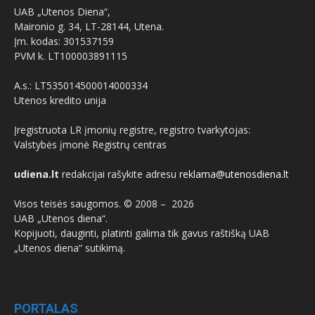
UAB „Utenos Diena“,
Maironio g. 34, LT-28144, Utena.
Įm. kodas: 301537159
PVM k. LT100003891115
A.s.: LT535014500014000334
Utenos kredito unija
Įregistruota LR įmonių registre, registro tvarkytojas:
Valstybės įmonė Registrų centras
udiena.lt
redakcijai rašykite adresu
reklama@utenosdiena.lt
Visos teisės saugomos. © 2008 –
2026
UAB „Utenos diena“.
Kopijuoti, dauginti, platinti galima tik gavus raštišką UAB
„Utenos diena“ sutikimą.
PORTALAS