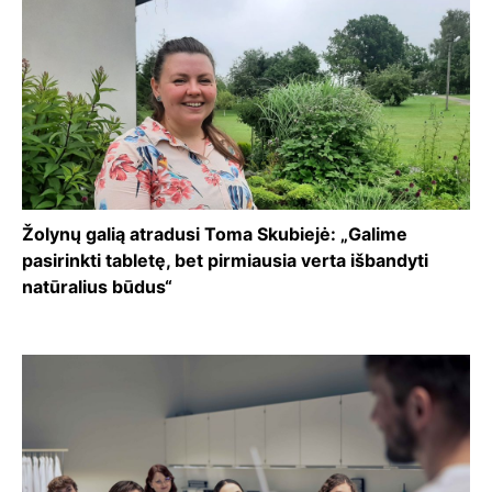
Žolynų galią atradusi Toma Skubiejė: „Galime
pasirinkti tabletę, bet pirmiausia verta išbandyti
natūralius būdus“