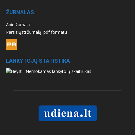
ŽURNALAS
Apie žurnalą
Parsisiųsti žurnalą .pdf formatu
LANKYTOJŲ STATISTIKA