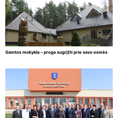
Gamtos mokykla – proga sugrįžti prie savo esmės