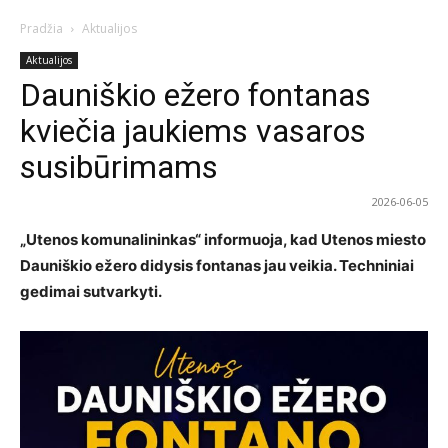
Pradžia
Aktualijos
Aktualijos
Dauniškio ežero fontanas
kviečia jaukiems vasaros
susibūrimams
2026-06-05
„Utenos komunalininkas“ informuoja, kad Utenos miesto
Dauniškio ežero didysis fontanas jau veikia. Techniniai
gedimai sutvarkyti.