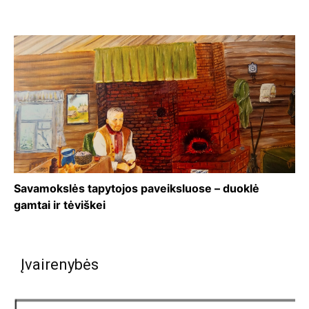
Savamokslės tapytojos paveiksluose – duoklė
gamtai ir tėviškei
Įvairenybės