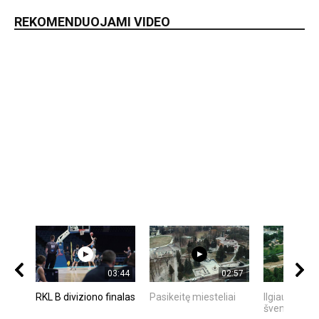
REKOMENDUOJAMI VIDEO
03:44
02:57
RKL B diviziono finalas
Pasikeitę miesteliai
Ilgiausios d
šventė - JO