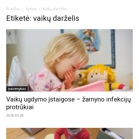
Pradžia
žymės
Vaikų darželis
Etiketė: vaikų darželis
Įvairenybės
Vaikų ugdymo įstaigose – žarnyno infekcijų
protrūkiai
2018-03-28