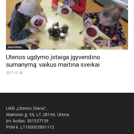
Jaunimas
Utenos ugdymo įstaiga įgyvendino
sumanymą: vaikus maitina sveikai
2017-12-18
UAB „Utenos Diena“,
Maironio g. 34, LT-28144, Utena.
Įm. kodas: 301537159
PVM k. LT100003891115