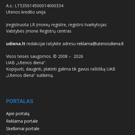
A.s.: LT535014500014000334
Utenos kredito unija
Įregistruota LR įmonių registre, registro tvarkytojas:
Valstybės įmonė Registrų centras
udiena.lt
redakcijai rašykite adresu
reklama@utenosdiena.lt
Visos teisės saugomos. © 2008 –
2026
UAB „Utenos diena“.
Kopijuoti, dauginti, platinti galima tik gavus raštišką UAB
„Utenos diena“ sutikimą.
PORTALAS
Apie portalą
Reklama portale
Skelbimai portale