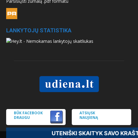
Parsisiųsti žurnalą .pdf formatu
LANKYTOJŲ STATISTIKA
BŪK FACEBOOK
ATSIŲSK
DRAUGU
NAUJIENĄ
UTENIŠKI SKAITYK SAVO KRAŠT