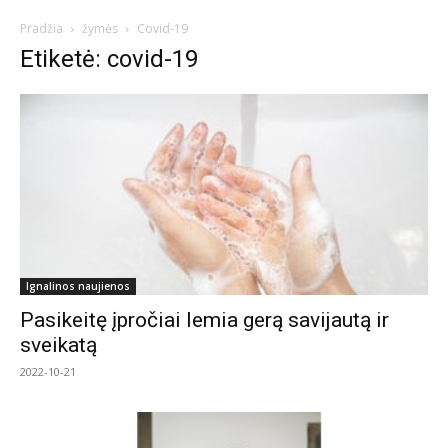
Pradžia
žymės
Covid-19
Etiketė: covid-19
Ignalinos naujienos
Pasikeitę įpročiai lemia gerą savijautą ir
sveikatą
2022-10-21