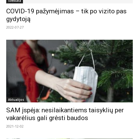
Sveikata
COVID-19 pažymėjimas – tik po vizito pas
gydytoją
2022-07-27
Aktualijos
SAM įspėja: nesilaikantiems taisyklių per
vakarėlius gali grėsti baudos
2021-12-02