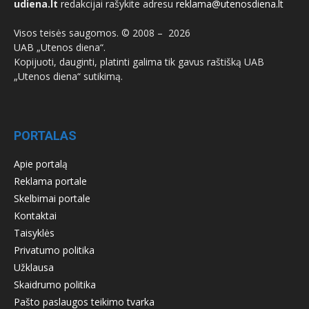
udiena.lt
redakcijai rašykite adresu
reklama@utenosdiena.lt
Visos teisės saugomos. © 2008 –
2026
UAB „Utenos diena“.
Kopijuoti, dauginti, platinti galima tik gavus raštišką UAB
„Utenos diena“ sutikimą.
PORTALAS
Apie portalą
Reklama portale
Skelbimai portale
Kontaktai
Taisyklės
Privatumo politika
Užklausa
Skaidrumo politika
Pašto paslaugos teikimo tvarka