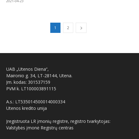
2021-04-23
1
2
UAB „Utenos Diena“,
Maironio g. 34, LT-28144, Utena.
Įm. kodas: 301537159
PVM k. LT100003891115
A.s.: LT535014500014000334
Utenos kredito unija
Įregistruota LR įmonių registre, registro tvarkytojas:
Valstybės įmonė Registrų centras