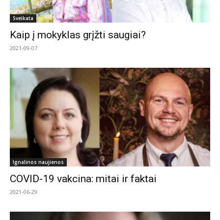
Sveikata
Kaip į mokyklas grįžti saugiai?
2021-09-07
Ignalinos naujienos
COVID-19 vakcina: mitai ir faktai
2021-06-29