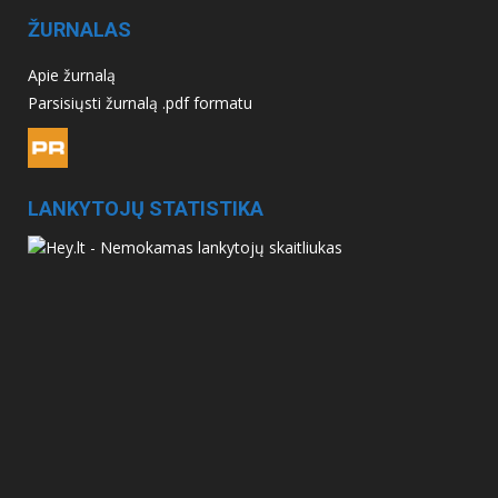
ŽURNALAS
Apie žurnalą
Parsisiųsti žurnalą .pdf formatu
LANKYTOJŲ STATISTIKA