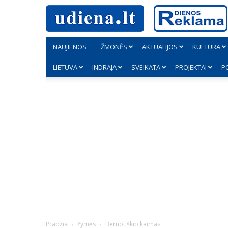
NAUJIENOS
ŽMONĖS
AKTUALIJOS
KULTŪRA
LIETUVA
INDRAJA
SVEIKATA
PROJEKTAI
P
Pradžia
žymės
Bernotiškio kaimas