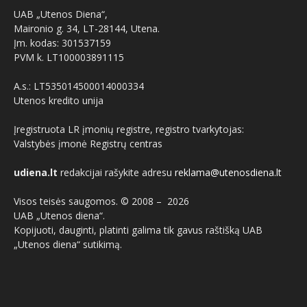
UAB „Utenos Diena“,
Maironio g. 34, LT-28144, Utena.
Įm. kodas: 301537159
PVM k. LT100003891115
A.s.: LT535014500014000334
Utenos kredito unija
Įregistruota LR įmonių registre, registro tvarkytojas:
Valstybės įmonė Registrų centras
udiena.lt
redakcijai rašykite adresu
reklama@utenosdiena.lt
Visos teisės saugomos. © 2008 –
2026
UAB „Utenos diena“.
Kopijuoti, dauginti, platinti galima tik gavus raštišką UAB
„Utenos diena“ sutikimą.