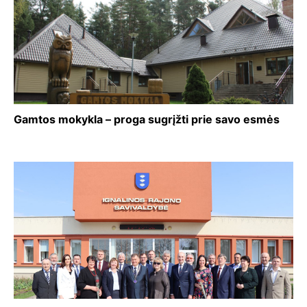
Gamtos mokykla – proga sugrįžti prie savo esmės