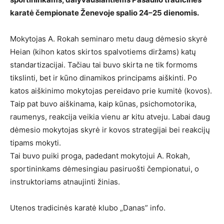
karatė čempionate Ženevoje spalio 24–25 dienomis.
Mokytojas A. Rokah seminaro metu daug dėmesio skyrė
Heian (kihon katos skirtos spalvotiems diržams) katų
standartizacijai. Tačiau tai buvo skirta ne tik formoms
tikslinti, bet ir kūno dinamikos principams aiškinti. Po
katos aiškinimo mokytojas pereidavo prie kumitė (kovos).
Taip pat buvo aiškinama, kaip kūnas, psichomotorika,
raumenys, reakcija veikia vienu ar kitu atveju. Labai daug
dėmesio mokytojas skyrė ir kovos strategijai bei reakcijų
tipams mokyti.
Tai buvo puiki proga, padedant mokytojui A. Rokah,
sportininkams dėmesingiau pasiruošti čempionatui, o
instruktoriams atnaujinti žinias.
Utenos tradicinės karatė klubo „Danas” info.