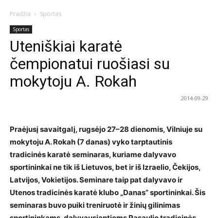
Pradžia
Sportas
Sportas
Uteniškiai karatė
čempionatui ruošiasi su
mokytoju A. Rokah
2014-09-29
Praėjusį savaitgalį, rugsėjo 27–28 dienomis, Vilniuje su
mokytoju A. Rokah (7 danas) vyko tarptautinis
tradicinės karatė seminaras, kuriame dalyvavo
sportininkai ne tik iš Lietuvos, bet ir iš Izraelio, Čekijos,
Latvijos, Vokietijos. Seminare taip pat dalyvavo ir
Utenos tradicinės karatė klubo „Danas” sportininkai. Šis
seminaras buvo puiki treniruotė ir žinių gilinimas
sportininkams, dalyvausiantiems Pasaulio tradicinės