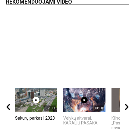
REKOMENDUOJAMI VIDEO
02:03
00:18
Sakurų parkas | 2023
Velykų aitvarai.
Kilnojama p
KARALIŲ PASAKA
„Paslapties 
sovietinė cen