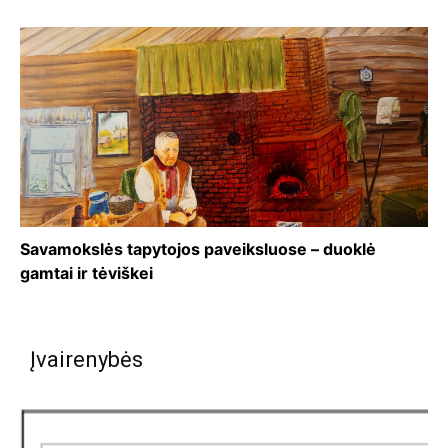
Savamokslės tapytojos paveiksluose – duoklė
gamtai ir tėviškei
Įvairenybės