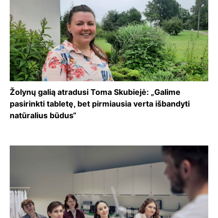
Žolynų galią atradusi Toma Skubiejė: „Galime
pasirinkti tabletę, bet pirmiausia verta išbandyti
natūralius būdus“