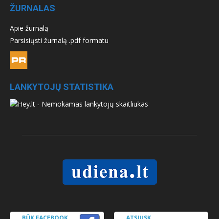
ŽURNALAS
Apie žurnalą
Parsisiųsti žurnalą .pdf formatu
LANKYTOJŲ STATISTIKA
BŪK FACEBOOK
ATSIŲSK