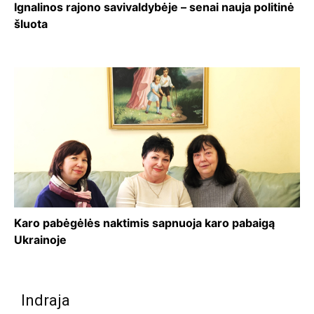
Ignalinos rajono savivaldybėje – senai nauja politinė
šluota
Karo pabėgėlės naktimis sapnuoja karo pabaigą
Ukrainoje
Indraja