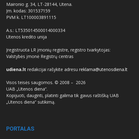
Maironio g. 34, LT-28144, Utena.
Įm. kodas: 301537159
PVM k. LT100003891115
A.s.: LT535014500014000334
Utenos kredito unija
Įregistruota LR įmonių registre, registro tvarkytojas:
Valstybės įmonė Registrų centras
udiena.lt
redakcijai rašykite adresu
reklama@utenosdiena.lt
Visos teisės saugomos. © 2008 –
2026
UAB „Utenos diena“.
Kopijuoti, dauginti, platinti galima tik gavus raštišką UAB
„Utenos diena“ sutikimą.
PORTALAS