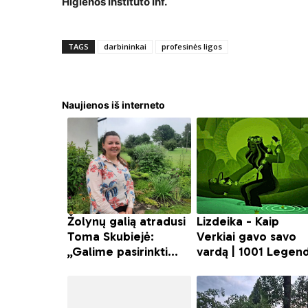
Higienos instituto inf.
TAGS
darbininkai
profesinės ligos
Naujienos iš interneto