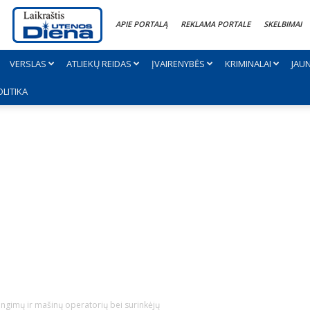
APIE PORTALĄ
REKLAMA PORTALE
SKELBIMAI
VERSLAS
ATLIEKŲ REIDAS
ĮVAIRENYBĖS
KRIMINALAI
JAU
OLITIKA
ngimų ir mašinų operatorių bei surinkėjų