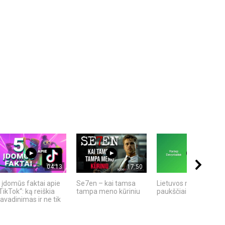
04:13
17:50
19:07
 įdomūs faktai apie
Se7en – kai tamsa
Lietuvos miškų
TikTok“: ką reiškia
tampa meno kūriniu
paukščiai
avadinimas ir ne tik