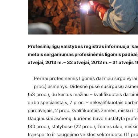
Profesinių ligų valstybės registras informuoja, k
metais sergamumas profesinėmis ligomis padidėjo
atvejai, 2013 m. – 32 atvejai, 2012 m. – 31 atvejis
Pernai profesinėmis ligomis dažniau sirgo vyrai
proc.) asmenys. Didesnė pusė susirgusių asmenų
(53 proc.), du kartus mažiau – kvalifikuotais darbin
dirbo specialistais, 7 proc. – nekvalifikuotais darbi
pardavėjais, 2 proc. kvalifikuotais žemės, miškų ir 
Daugiausiai asmenų, kuriems buvo nustatyta profes
(30 proc.), statybose (22 proc.), žemės ūkio, miškin
transporto ir saugojimo veiklos sektoriuose (11 pr