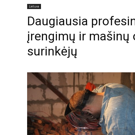
Lietuva
Daugiausia profesi
įrengimų ir mašinų 
surinkėjų