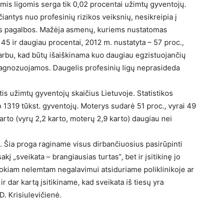
mis ligomis serga tik 0,02 procentai užimtų gyventojų.
iantys nuo profesinių rizikos veiksnių, nesikreipia į
uotos pagalbos. Mažėja asmenų, kuriems nustatomas
5 ir daugiau procentai, 2012 m. nustatyta – 57 proc.,
arbu, kad būtų išaiškinama kuo daugiau egzistuojančių
diagnozuojamos. Daugelis profesinių ligų neprasideda
tis užimtų gyventojų skaičius Lietuvoje. Statistikos
319 tūkst. gyventojų. Moterys sudarė 51 proc., vyrai 49
rto (vyrų 2,2 karto, moterų 2,9 karto) daugiau nei
. Šia proga raginame visus dirbančiuosius pasirūpinti
į „sveikata – brangiausias turtas”, bet ir įsitikinę jo
 kokiam nelemtam negalavimui atsiduriame poliklinikoje ar
r dar kartą įsitikiname, kad sveikata iš tiesų yra
D. Krisiulevičienė.