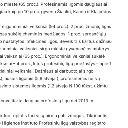
 mieste (65 proc.). Profesinėmis ligomis daugiausiai
giau kaip po 10 proc. gyveno Šiaulių, Kauno ir Klaipėdos
 ergonominiai veiksniai (94 proc.). 2 proc. žmonių ligas
igas sukėlė cheminės medžiagos. 1 proc. sergančiųjų
o nustatytos infekcinės ligos. Beveik tris kartus dažniau
rgonominiai veiksniai, sirgo mieste gyvenančios moterys.
ai veiksniai (65 proc.). Ergonominiai veiksniai sukėlė
ksniai – 4 proc., kitos profesinių ligų priežastys – apie 1
cialiniai veiksniai. Dažniausiai darbuotojai sirgo
), ausies ligomis (5,8 atvejai), profesinėmis nervų
avimo sistemos ligomis (1,2 atvejo iš 100 tūkst. užimtų
 buvo įtarta daugiau profesinių ligų nei 2013 m.
a ir tuo rūpintis turi visų pirma pats žmogus. Tikrinantis
kė Higienos instituto Profesinių ligų valstybės registro