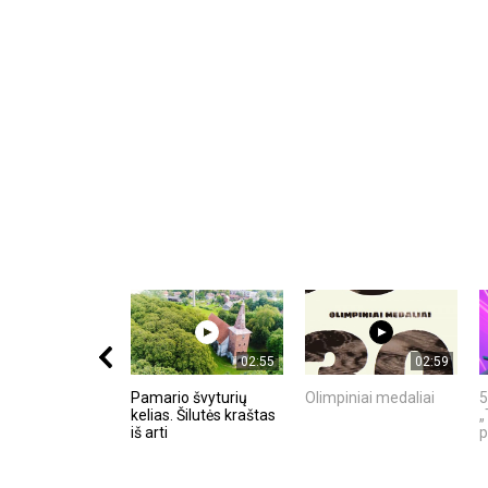
02:55
02:59
Pamario švyturių
Olimpiniai medaliai
5
kelias. Šilutės kraštas
„
iš arti
p