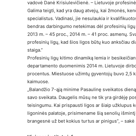
vadovė Danė Krisiulevičienė. – Lietuvoje profesinė
Galima teigti, kad yra daug atvejų, kai žmonės, kenč
specialistus. Vadinasi, jie nesulaukia ir kvalifik
bendras darbingumo netekimas dėl profesinių ligų 4
2013 m. – 45 proc., 2014 m. – 41 proc. asmenų. Sv
profesinių ligų, kad šios ligos būtų kuo anksčiau 
staiga.”
Profesinių ligų kitimo dinamiką lemia ir besikeičian
departamento duomenimis 2014 m. Lietuvoje dirbo 1
procentus. Miestuose užimtų gyventojų buvo 2,5 ka
kaimuose.
„Balandžio 7-ąją minime Pasaulinę sveikatos dieną
savo sveikata. Daugelis mūsų ne tik yra girdėję posak
teisingumu. Kai prispausti ligos ar šiaip užklupus
ligoninės palatoje, prisimename šią senolių išmintį i
brangesnė už bet kokius turtus ar pinigus”, – sakė 