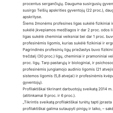
procentus sergančiųjų. Dauguma susirgusių gyveno
susirgo Telšių apskrities gyventojų (22 proc.), dau
apskrityse.
Šiems žmonėms profesines ligas sukėlė fizikiniai ir
sukėlė įkvepiamos medžiagos ir dar 2 proc. odos l
ligas sukėlė cheminiai veiksniai bei dar 1 proc. buv
profesinėmis ligomis, kurias sukėlė fizikiniai ir e
Pagrindinės profesinių ligų priežastys buvo fizikini
trečdalį (30 proc.) ligų, cheminiai ir pramoniniai vei
proc. ligų. Tarp pastarųjų ir biologiniai, ir psichoso
profesinėmis jungiamojo audinio ligomis (21 atvejis
sistemos ligomis (5,8 atvejai) ir profesinėmis kvėp
gyventojų).
Profilaktiškai tikrinant darbuotojų sveikatą 2014 m.
(atitinkamai 9 proc. ir 6 proc.).
„Tikrintis sveikatą profilaktiškai turėtų tapti įprast
profilaktiškai galima sutaupyti pinigų ir laiko, – sa