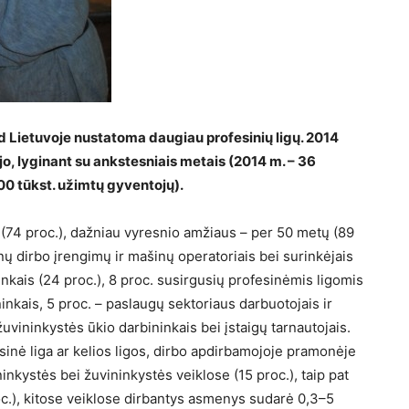
ad Lietuvoje nustatoma daugiau profesinių ligų. 2014
, lyginant su ankstesniais metais (2014 m. – 36
 100 tūkst. užimtų gyventojų).
 (74 proc.), dažniau vyresnio amžiaus – per 50 metų (89
 dirbo įrengimų ir mašinų operatoriais bei surinkėjais
inkais (24 proc.), 8 proc. susirgusių profesinėmis ligomis
ninkais, 5 proc. – paslaugų sektoriaus darbuotojais ir
žuvininkystės ūkio darbininkais bei įstaigų tarnautojais.
inė liga ar kelios ligos, dirbo apdirbamojoje pramonėje
inkystės bei žuvininkystės veiklose (15 proc.), taip pat
oc.), kitose veiklose dirbantys asmenys sudarė 0,3–5