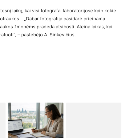
snį laiką, kai visi fotografai laboratorijose kaip kokie
nuotraukos… „Dabar fotografija pasidarė prieinama
traukos žmonėms pradeda atsibosti. Ateina laikas, kai
rafuoti”, – pastebėjo A. Sinkevičius.