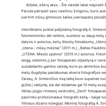
didybė, ežerų akys… Šie vaizdai labai neįprast
Paroda patraukli savo neeiliniu žvilgsniu, kuris auk
įvertinti mūsų gimtosios šalies įvairiaspalvį peizaž
Uteniškiams puikiai pažįstamą fotografą A. Sinkeviči
fotomenininku dėl veiklos, susietos su daug metų 
dalyvis ir autorius, kelių išleistų fotoalbumų „Uten
„Utena – mūsų miestas” (2011 m.), „Baltas Paukštis v
„UTENA. Miesto spalvos” (2015 m.) autorius. Fotom
langą, stebintis jį per fotoaparato objektyvą ir ner
sustabdantis gamtos vaizdą, kuris po akimirkos bu
metų išugdytas pastabumas atveria fotografijos ver
Zarasų, A. Sinkevičius visą laiką buvo supamas nuo
grįžta į vaikystę, kai dar būdamas gal 10 metų sus
Vėliau įsigijo rimtesnį veidrodinį „Zenit” fotoaparatą
pasirinko profesionalaus fotografo kelią – baigė t
Vilniaus dizaino kolegija). Meninę fotografiją A. S