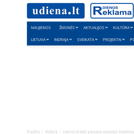
NAUJIENOS
ŽMONĖS
AKTUALIJOS
KULTŪRA
LIETUVA
INDRAJA
SVEIKATA
PROJEKTAI
P
Pradžia
Kultūra
Utenos krašto peizažai sužavėjo šiaulieči