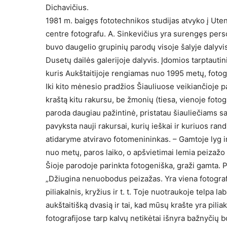
Dichavičius.
1981 m. baigęs fototechnikos studijas atvyko į Uten
centre fotografu. A. Sinkevičius yra surengęs per
buvo daugelio grupinių parodų visoje šalyje dalyvis,
Dusetų dailės galerijoje dalyvis. Įdomios tarptautin
kuris Aukštaitijoje rengiamas nuo 1995 metų, fotogr
Iki kito mėnesio pradžios Šiauliuose veikiančioje p
kraštą kitu rakursu, be žmonių (tiesa, vienoje fotog
paroda daugiau pažintinė, pristatau šiauliečiams sa
pavyksta nauji rakursai, kurių ieškai ir kuriuos ra
atidaryme atviravo fotomenininkas. – Gamtoje lyg ir
nuo metų, paros laiko, o apšvietimai lemia peizažo f
Šioje parodoje parinkta fotogeniška, graži gamta. Pas
„Džiugina nenuobodus peizažas. Yra viena fotografij
piliakalnis, kryžius ir t. t. Toje nuotraukoje telpa 
aukštaitišką dvasią ir tai, kad mūsų krašte yra pilia
fotografijose tarp kalvų netikėtai išnyra bažnyčių b