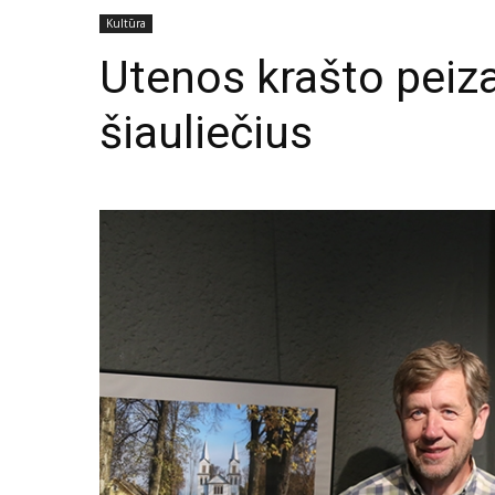
Kultūra
Utenos krašto peiz
šiauliečius