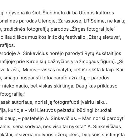
ą ir gyvena iki šiol. Šiuo metu dirba Utenos kultūros
sonalines parodas Utenoje, Zarasuose, LR Seime, ne kartą
 tradicinės fotografijų parodos „Žirgas fotografijoje”
io liaudiškos muzikos ir šokių festivalio „Ežerų sietuva”,
afijos.
arodoje A. Sinkevičius norėjo parodyti Rytų Aukštaitijos
rafijoje prie Kirdeikių bažnyčios yra žmogaus figūra). „Ši
vo kraštą. Mums – viskas matyta, bet išreikšta kitaip. Kai
ndi, smagu nuspausti fotoaparato užraktą, – parodos
 nieko naujo, bet viskas skirtinga. Daug kas priklauso
otografiją.”
ak autoriaus, norisi ją fotografuoti įvairiu laiku.
a, kurioje – visi Lietuvos peizažui būdingi bruožai:
labai daug, – pastebėjo A. Sinkevičius. – Man norisi parodyti
kalnis, sena sodyba, nes visa tai nyksta.” A. Sinkevičiaus
okštai, atsiveria mėlynos ežerų akys, žvilgsnis sustingsta