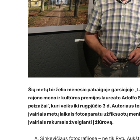
Šių metų birželio mėnesio pabaigoje garsiojoje „L
rajono meno ir kultūros premijos laureato Adolfo 
peizažai”, kuri veiks iki rugpjūčio 3 d. Autoriaus t
įvairiais metų laikais fotoaparatu užfiksuotų meni
įvairiais rakursais žvelgianti į žiūrovą.
A. Sinkevičiaus fotografijose – ne tik Rytų Aukštai