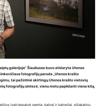
aiptų galerijoje” Šiauliuose buvo atidaryta Utenos
Sinkevičiaus fotografijų paroda „Utenos krašto
eigimu, tai pažintinė skirtingų Utenos krašto vietovių
nių fotografijų sintezė, vienu metu papildanti viena kitą,
tijos įvairiaspalvė gamta, kalnai ir kalneliai, piliakalnių