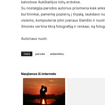
kalvotose Aukštaitijos tolių erdvėse.
Su nostalgija parodos autorius prisimena kiek ankste
burtininkai, pamerkę popierių į tirpalą, laukdavo 
visiems, kompiuteriai pilni įvairaus šlamšto ir nuo
žmonės vertina tikrą fotografiją ir renkasi, ką fotog
Autoriaus nuotr.
TAGS
paroda
sinkevičius
Naujienos iš interneto