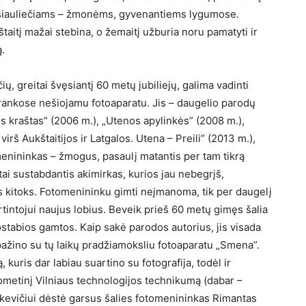
i šiauliečiams – žmonėms, gyvenantiems lygumose.
štaitį mažai stebina, o žemaitį užburia noru pamatyti ir
ą.
ų, greitai švęsiantį 60 metų jubiliejų, galima vadinti
rankose nešiojamu fotoaparatu. Jis – daugelio parodų
os kraštas” (2006 m.), „Utenos apylinkės” (2008 m.),
irš Aukštaitijos ir Latgalos. Utena – Preili” (2013 m.),
enininkas – žmogus, pasaulį matantis per tam tikrą
etai sustabdantis akimirkas, kurios jau nebegrįš,
s kitoks. Fotomenininku gimti neįmanoma, tik per daugelį
tintojui naujus lobius. Beveik prieš 60 metų gimęs šalia
stabios gamtos. Kaip sakė parodos autorius, jis visada
ipažino su tų laikų pradžiamoksliu fotoaparatu „Smena”.
, kuris dar labiau suartino su fotografija, todėl ir
uometinį Vilniaus technologijos technikumą (dabar –
inkevičiui dėstė garsus šalies fotomenininkas Rimantas