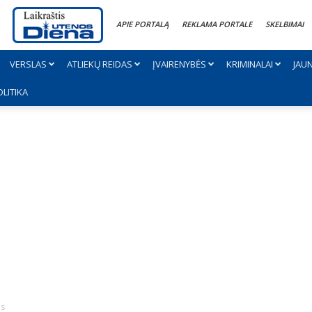
APIE PORTALĄ
REKLAMA PORTALE
SKELBIMAI
VERSLAS
ATLIEKŲ REIDAS
ĮVAIRENYBĖS
KRIMINALAI
JAU
OLITIKA
us