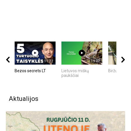
11:22
19:07
Bezos secrets LT
Lietuvos miškų
Biržų Krašta
paukščiai
Aktualijos