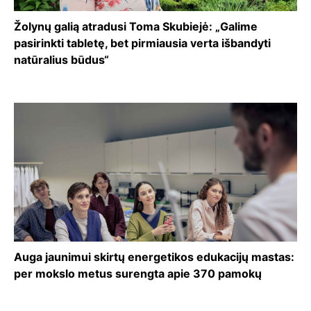
Žolynų galią atradusi Toma Skubiejė: „Galime
pasirinkti tabletę, bet pirmiausia verta išbandyti
natūralius būdus“
Auga jaunimui skirtų energetikos edukacijų mastas:
per mokslo metus surengta apie 370 pamokų