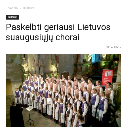
Pradžia
Kultūra
Kultūra
Paskelbti geriausi Lietuvos
suaugusiųjų chorai
2017-10-17