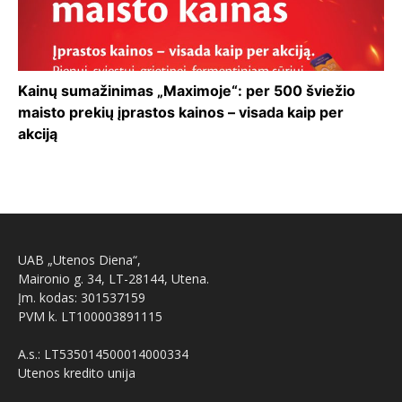
Kainų sumažinimas „Maximoje“: per 500 šviežio
maisto prekių įprastos kainos – visada kaip per
akciją
UAB „Utenos Diena“,
Maironio g. 34, LT-28144, Utena.
Įm. kodas: 301537159
PVM k. LT100003891115
A.s.: LT535014500014000334
Utenos kredito unija