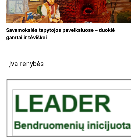
Savamokslės tapytojos paveiksluose – duoklė
gamtai ir tėviškei
Įvairenybės