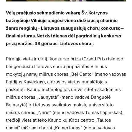
Vėlų praėjusio sekmadienio vakarą Šv. Kotrynos
bažnyčioje Vilniuje baigėsi vieno didžiausių chorinio
žanro renginių – Lietuvos suaugusiųjų chorų konkurso –
finalinis turas. Net dvi dienas dėl pagrindinių konkurso
prizų varžėsi 38 geriausi Lietuvos chorai.
Pirmąją vietą ir didįjį konkurso prizą (Grand Prix) laimėjo
bei geriausiu Lietuvos choru pripažintas Vilniaus
mokytojų namų mišrus choras „Bel Canto” (meno vadovas
Egidijus Kaveckas), antrosios vietos nugalėtojais
paskelbti Kauno technologijos universiteto akademinis
mišrus choras „Jaunystė” (meno vadovė Danguolė
Beinarytė) ir Lietuvos sveikatos mokslų universiteto
mišrus choras „Neris” (meno vadovas Tomas Lapinskas),
trečioji vieta atiteko Kauno kultūros centro „Tautos
namai” mišriam chorui „Kamertonas” (meno vadovas