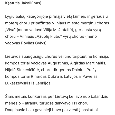
Kęstutis Jakeliūnas).
Lygių balsų kategorijoje pirmąją vietą laimėjo ir geriausiu
moterų choru pripažintas Vilniaus miesto merginų choras
„Viva” (meno vadovė Vilija Mažintaitė), geriausiu vyrų
choru – Vilniaus „Ąžuolų klubo” vyrų choras (meno
vadovas Povilas Gylys).
Lietuvos suaugusiųjų chorus vertino tarptautinė komisija:
kompozitoriai Vaclovas Augustinas, Algirdas Martinaitis,
Nijolė Sinkevičiūtė, choro dirigentas Dainius Puišys,
kompozitoriai Rihardas Dubra iš Latvijos ir Pawelas
Lukaszewskis iš Lenkijos.
Šiais metais konkursas per Lietuvą keliavo nuo balandžio
mėnesio – atrankų turuose dalyvavo 111 chorų.
Daugiausia balų gavusieji buvo pakviesti į paskutinį