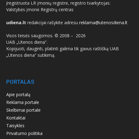
Įregistruota LR įmonių registre, registro tvarkytojas:
Valstybės įmonė Registrų centras
udiena.lt
redakcijai rašykite adresu
reklama@utenosdiena.lt
Visos teisės saugomos. © 2008 –
2026
UAB „Utenos diena“.
Kopijuoti, dauginti, platinti galima tik gavus raštišką UAB
„Utenos diena“ sutikimą.
PORTALAS
Apie portalą
Reklama portale
Skelbimai portale
Kontaktai
Taisyklės
Privatumo politika